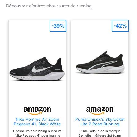
mm (talon 33 mm /
Découvrez d’autres chaussures de running
avant-pied 23 mm).
Semelle extérieure
Adiwear.
-39%
-42%
Nike Homme Air Zoom
Puma Unisex's Skyrocket
Pegasus 41, Black White
Lite 2 Road Running
Anthracite, 43 EU
Shoe, Puma Black Puma
Chaussure de running sur route
Puma Détails de la marque
White Puma Silver, 45 EU
Nike Pegasus 41 pour homme
Semelle intérieure Softfoam