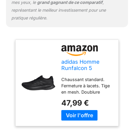
mes yeux, le
grand gagnant de ce comparatif
,
représentant le meilleur investissement pour une
pratique régulière.
adidas Homme
Runfalcon 5
Running Shoes,
Chaussant standard.
Core Black/Core
Fermeture à lacets. Tige
Black/Core Black,
en mesh. Doublure
46 EU
textile. Semelle de
47,99 €
propreté OrthoLite.
Semelle intermédiaire
Cloudfoam. Poids : 304
g (pointure 42 2/3). Drop
semelle intermédiaire : 10