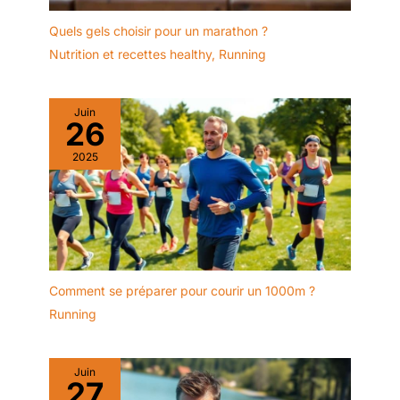
Quels gels choisir pour un marathon ?
Nutrition et recettes healthy
,
Running
Juin
26
2025
Comment se préparer pour courir un 1000m ?
Running
Juin
27