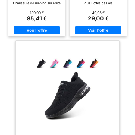
Chaussure de running sur route
Plus Bottes basses
Nike Pegasus 41 pour homme
Tige en maille technique
139,99 €
49,95 €
respirante améliorée La semelle
85,41 €
29,00 €
intermédiaire en mousse ReactX
enveloppe les unités Air Zoom à
l'avant-pied et au talon pour une
foulée réactive Semelle
extérieure en caoutchouc
exclusive avec motif gaufré qui
offre traction et flexibilité