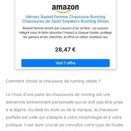
Hitmars Basket Femme Chaussure Running
Chaussures de Sport Sneakers Running Shoes
Basquettes Fitness Basket Course Marche Tennis
Basket femme amorti par coussin d'air arrière : Le coussin
Noir Noir EU 39
intégré sous le talon absorbe l'impact à chaque foulée, protège
les genoux et les chevilles, et offre un retour moelleux qui
facilite la relance. Chaussure running femme tige en maille
respirante : La structure en mesh technique laisse circuler l'air
28,47 €
librement, évacue chaleur et humidité, et garde les pieds au
sec même après des heures de port. Sneakers femme soutien
de la voûte + semelle anti-dérapante : Une structure de soutien
sous la voûte épouse la forme du pied ; la semelle en
caoutchouc résistant avec sculptures multidirectionnelles offre
une excellente adhérence, même sur sol mouillé. Chaussure
sport légère comme une plume : Chaque composant a été
Comment choisir la chaussure de running idéale ?
choisi pour alléger la chaussure au maximum. On les enfile et
on les oublie, parfaites pour les enchaînements rapides ou les
longues promenades. Basket running style épuré et polyvalent
Le choix d’une paire de chaussures de running est une
: Lignes sobres et couleurs neutres, ces baskets s'adaptent
aussi bien à la salle de sport qu'au quotidien, du bureau aux
démarche éminemment personnelle qui ne doit pas être prise
sorties du week-end.
à la légère. Au-delà du style ou de la marque, la chaussure
parfaite est celle qui s’adapte à votre morphologie et à votre
pratique. Il est donc crucial de connaître votre type de foulée