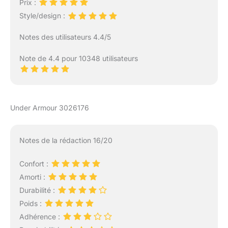
Prix :
dotées d'une semelle
Style/design :
extérieure en
caoutchouc durable avec
Notes des utilisateurs 4.4/5
un motif de traction
unique. Matière et forme
Note de 4.4 pour 10348 utilisateurs
- Chaussures de sport
pour hommes Under
Armour UA Charged
Surge 4. Composition :
71% textile, 29%
Under Armour 3026176
synthétique ; semelle :
100% caoutchouc.
Notes de la rédaction 16/20
Confort :
Amorti :
Durabilité :
Poids :
Adhérence :