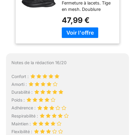
Fermeture à lacets. Tige
Black/Core Black,
en mesh. Doublure
46 EU
textile. Semelle de
47,99 €
propreté OrthoLite.
Semelle intermédiaire
Cloudfoam. Poids : 304
g (pointure 42 2/3). Drop
semelle intermédiaire : 10
mm (talon 33 mm /
avant-pied 23 mm).
Notes de la rédaction 16/20
Semelle extérieure
Adiwear.
Confort :
Amorti :
Durabilité :
Poids :
Adhérence :
Respirabilité :
Maintien :
Flexibilité :