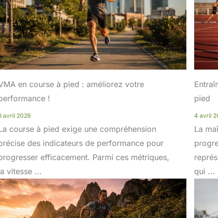
VMA en course à pied : améliorez votre
Entraî
performance !
pied
6 avril 2026
4 avril 
La course à pied exige une compréhension
La maî
précise des indicateurs de performance pour
progre
progresser efficacement. Parmi ces métriques,
représ
la vitesse ...
qui ...