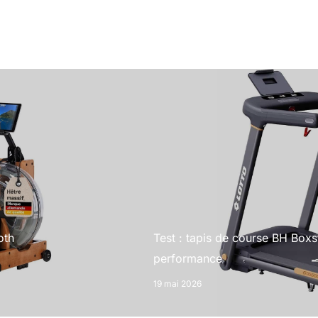
oth
Test : tapis de course BH Boxst
performance
19 mai 2026