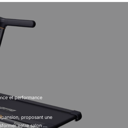
sance et performance
expansion, proposant une
former votre salon ...