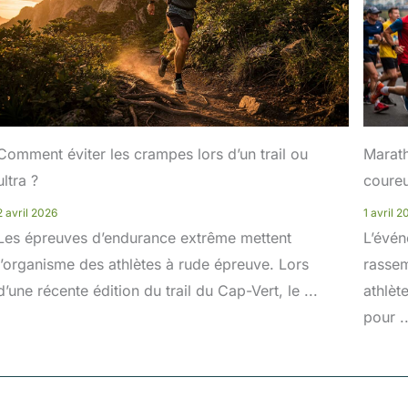
Comment éviter les crampes lors d’un trail ou
Marath
ultra ?
coure
2 avril 2026
1 avril 
Les épreuves d’endurance extrême mettent
L’évén
l’organisme des athlètes à rude épreuve. Lors
rasse
d’une récente édition du trail du Cap-Vert, le ...
athlèt
pour ..