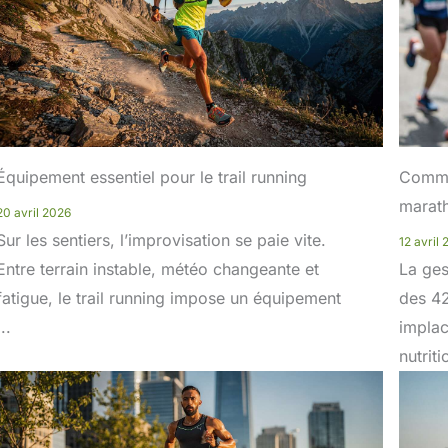
Équipement essentiel pour le trail running
Commen
marat
20 avril 2026
Sur les sentiers, l’improvisation se paie vite.
12 avril
Entre terrain instable, météo changeante et
La ges
fatigue, le trail running impose un équipement
des 42
...
implac
nutriti