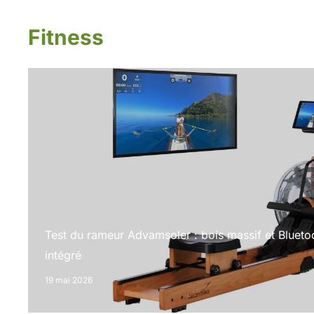
Fitness
Test du rameur Advamsoler : bois massif et Blueto
intégré
19 mai 2026