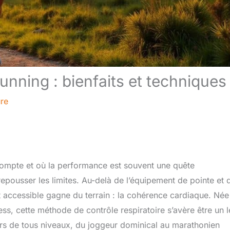
nning : bienfaits et techniques
ure
compte et où la performance est souvent une quête
epousser les limites. Au-delà de l’équipement de pointe et 
t accessible gagne du terrain : la cohérence cardiaque. Née
ss, cette méthode de contrôle respiratoire s’avère être un l
rs de tous niveaux, du joggeur dominical au marathonien