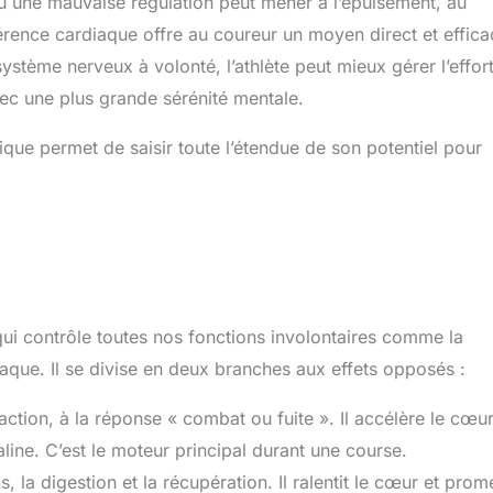
 ou une mauvaise régulation peut mener à l’épuisement, au
rence cardiaque offre au coureur un moyen direct et effica
ystème nerveux à volonté, l’athlète peut mieux gérer l’effort
vec une plus grande sérénité mentale.
ue permet de saisir toute l’étendue de son potentiel pour
ui contrôle toutes nos fonctions involontaires comme la
rdiaque. Il se divise en deux branches aux effets opposés :
’action, à la réponse « combat ou fuite ». Il accélère le cœur
aline. C’est le moteur principal durant une course.
os, la digestion et la récupération. Il ralentit le cœur et prom