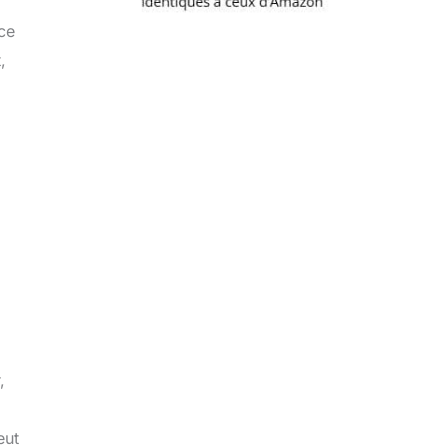
ce
,
,
eut