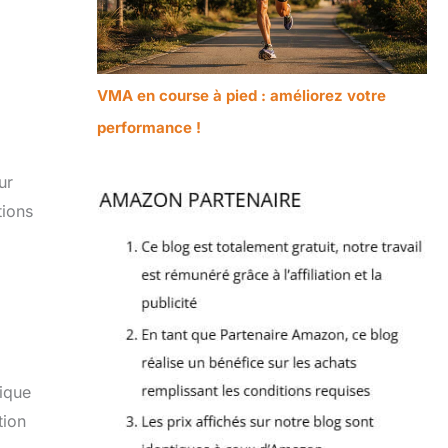
VMA en course à pied : améliorez votre
performance !
ur
tions
sique
tion