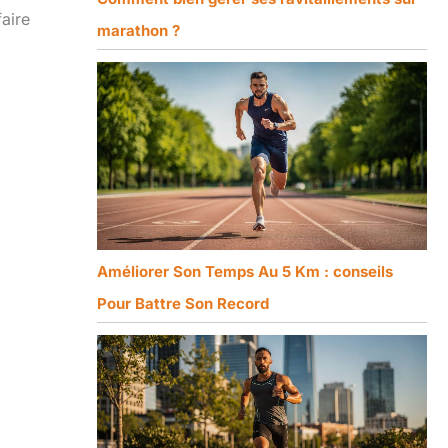
faire
marathon ?
Améliorer Son Temps Au 5 Km : conseils
Pour Battre Son Record