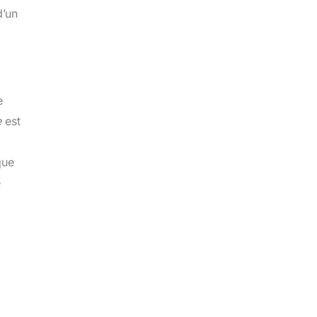
d’un
e
e
est
que
e