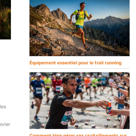
Équipement essentiel pour le trail running
des
evier
Comment bien gérer ses ravitaillements sur