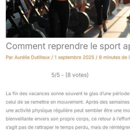
Comment reprendre le sport a
Par
Aurélie Dutilleux
/
1 septembre 2025
/
8 minutes de 
5/5 - (8 votes)
La fin des vacances sonne souvent le glas d’une période 
celui de se remettre en mouvement. Après des semaines 
une activité physique régulière peut sembler être une mo
bienveillante envers son propre corps, ce retour à l’effo
s’agit pas de rattraper le temps perdu, mais de réintégre