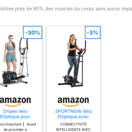
bilise près de 80% des muscles du corps sans aucun impa
-30%
-3%
Dripex Velo
SPORTNOW Vélo
Elliptique pour
Elliptique avec
Maison, Vélo
Écran LCD,
is Important 】 Avant
CONNECTIVITÉ
liptique Silencieux
Résistance 8
de procéder à
INTELLIGENTE AVEC