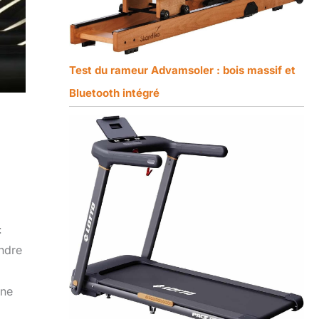
Test du rameur Advamsoler : bois massif et
Bluetooth intégré
:
ndre
 ne