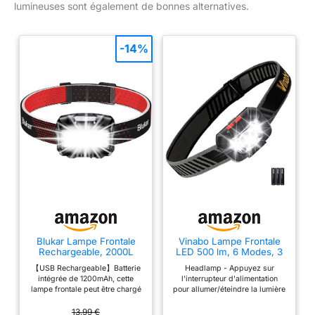
lumineuses sont également de bonnes alternatives.
-14%
Blukar Lampe Frontale
Vinabo Lampe Frontale
Rechargeable, 2000L
LED 500 lm, 6 Modes, 3
Super Lumineux IPX5
Piles AAA Incluses
【USB Rechargeable】Batterie
Headlamp - Appuyez sur
Étanche
intégrée de 1200mAh, cette
l'interrupteur d'alimentation
lampe frontale peut être chargé
pour allumer/éteindre la lumière
via un câble USB inclus. Le
; Remarque : appuyez
phare puissant peut supporter
longuement sur le commutateur
13,99 €