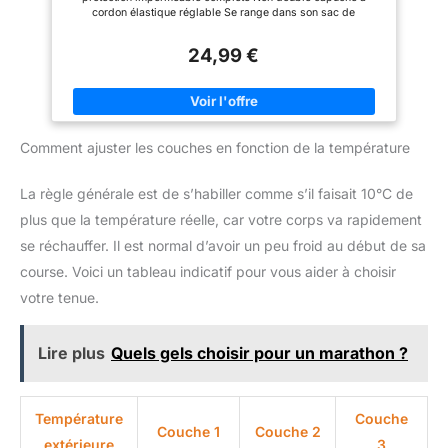
ajustement sûr, empêchant l'eau
randonnée, le camping, le
cordon élastique réglable Se range dans son sac de
de s'infiltrer. Que vous soyez en
pique-nique, l'alpinisme ou la
rangement
randonnée, en camping ou
moto. Il offre protection et
simplement en train de faire des
confort lors de la pratique de
24,99 €
courses, ce manteau garantit
différents sports.
que vous restez confortable et
protégé. Durabilité et entretien :
UMIPUBO s'engage à créer des
équipements de plein air
durables et de haute qualité.
Comment ajuster les couches en fonction de la température
Pour maintenir les
performances imperméables du
manteau, nous recommandons
La règle générale est de s’habiller comme s’il faisait 10°C de
de le laver à la main pour éviter
d'endommager le revêtement
plus que la température réelle, car votre corps va rapidement
hydrofuge. Cela garantit que le
manteau conserve sa résistance
se réchauffer. Il est normal d’avoir un peu froid au début de sa
à l'eau et continue de fournir
course. Voici un tableau indicatif pour vous aider à choisir
une protection fiable pour les
saisons à venir. Protection
votre tenue.
versatile et stylée : Que vous
soyez en randonnée, en
camping ou simplement，le
manteau imperméable pour
Lire plus
Quels gels choisir pour un marathon ?
homme de UMIPUBO est le
choix parfait. Son design léger
et sa doublure respirante
garantissent le confort, tandis
Température
Couche
que l'extérieur hydrofuge vous
Couche 1
Couche 2
garde au sec. Disponible en
extérieure
3