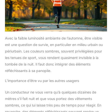
n'absorbe pas la transpiration
et n'est pas facile à glisser.Il
convient aux personnes ayant
différentes formes de tête. Ipx4
Imperméable & Multifonctionnel
- Cette lampe frontale LED
étanche peut fonctionner en
toute sécurité et de manière
stable pendant une longue
période, parfaite pour une
Avec la faible luminosité ambiante de l’automne, être visible
utilisation
est une question de survie, en particulier en milieu urbain ou
quotidienne/extérieure, comme
la pêche, la course, la marche,
périurbain. Les couleurs sombres, souvent privilégiées pour
le vélo, la randonnée, la chasse,
le camping, la promenade
les tenues de sport, vous rendent quasiment invisible à la
d'animaux, la lecture , Artisanat,
spéléologie, escalade,
tombée de la nuit. Il faut donc intégrer des éléments
exploitation minière et
réfléchissants à sa panoplie.
réparation automobile. C'est un
cadeau pratique pour la famille
et les amis.
L’importance d’être vu par les autres usagers
Un conducteur ne vous verra qu’à quelques dizaines de
mètres s’il fait nuit et que vous portez des vêtements
sombres, ce qui lui laisse très peu de temps pour réagir. En
revanche, des éléments réfléchissants peuvent rendre un