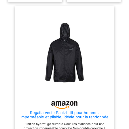
sec même lors de fortes
intempéries】Cette veste
averses. Le manteau est doté
imperméable d'extérieur vous
d'une poche zippée sur la
protège efficacement des
poitrine gauche, légèrement
pluies fines et des bruines (elle
imperméable, offrant une
n'est pas adaptée aux fortes
protection supplémentaire pour
averses), vous gardant au sec
vos essentiels. Ajustement
et à l'aise. Elle vous protège
ajustable et confort de port:
également des UV et du vent, ce
L'ourlet ajustable avec des
qui la rend idéale en toute
cordons vous permet de serrer
saison. 【Conception
le bas pour un ajustement serré,
pratique】Cette veste unisexe
particulièrement utile en cas de
est polyvalente : elle peut servir
vent. La capuche est également
d'imperméable, de chapeau de
ajustable, garantissant qu'elle
soleil, de manchettes solaires
s'adapte de manière sécurisée
ou de veste légère. Parfaite au
autour de votre tête et de votre
quotidien et pour diverses
visage. Les poignets sont
activités de plein air. 【Facile à
conçus avec une bande
ranger】Grâce à sa housse de
élastique à moitié, offrant un
rangement incluse, vous pouvez
ajustement sûr sans restreindre
ranger la veste facilement et
les mouvements. Fonctionnalité
l'emporter partout avec vous :
et caractéristiques pratiques: Le
dans un sac à dos, un sac à
manteau imperméable pour
main ou une voiture. Ainsi, vous
homme de UMIPUBO présente
serez paré(e) aux changements
également des bandes
de météo imprévus sans
réfléchissantes sur le dos et les
craindre d'être mouillé(e).
Regatta Veste Pack-It III pour homme,
bras, améliorant la visibilité en
【Polyvalent】Cet imperméable
imperméable et pliable, idéale pour la randonnée
conditions de faible luminosité.
pour homme est idéal pour
et la marche.
Les poignets à élastique à
diverses activités sous la pluie,
Finition hydrofuge durable Coutures étanches pour une
moitié garantissent un
comme le jogging, le vélo, la
protection imperméable complète Non doublé capuche à