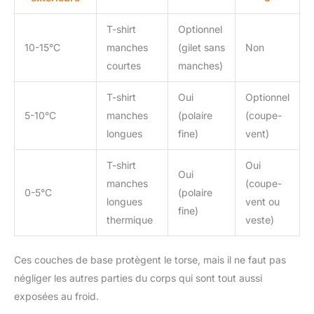
tailles M à XXL et en couleurs
comme le gris, le noir, le vert
fluo et le bleu marine, ce
T-shirt
Optionnel
manteau est parfait pour les
amateurs de plein air qui
10-15°C
manches
(gilet sans
Non
demandent à la fois
courtes
manches)
fonctionnalité et style.
T-shirt
Oui
Optionnel
5-10°C
manches
(polaire
(coupe-
longues
fine)
vent)
T-shirt
Oui
Oui
manches
(coupe-
0-5°C
(polaire
longues
vent ou
fine)
thermique
veste)
Ces couches de base protègent le torse, mais il ne faut pas
négliger les autres parties du corps qui sont tout aussi
exposées au froid.