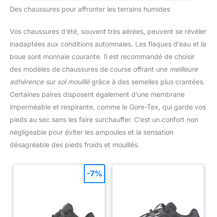
manches longues de protection UV pour hommes conviennent à
Des chaussures pour affronter les terrains humides
tous vos sports d'intérieur et d'extérieur. Ils offrent un indice
UPF 50+ pour vous aider à vous protéger des rayons UVA et
UVB du soleil afin que vous puissiez profiter de votre temps en
Vos chaussures d’été, souvent très aérées, peuvent se révéler
plein air en toute tranquillité. Pour tous les sports - Ces t-shirts
à manches longues de gym sont fabriqués en tissu extensible
inadaptées aux conditions automnales. Les flaques d’eau et la
dans 4 directions, associé à des coutures plates et un tissu
respirant. Les t-shirts conviennent pour le gym, la pêche, la
boue sont monnaie courante. Il est recommandé de choisir
voile, la randonnée, les voyages, la navigation, l'escalade, la
course à pied et plus encore. Excellent à assortir : le lot de t-
des modèles de chaussures de course offrant une
meilleure
shirts à manches longues pour homme est livré avec
adhérence sur sol mouillé
grâce à des semelles plus crantées.
différentes couleurs de chemises pour homme qui peuvent
facilement être associées au reste de votre garde-robe pour
Certaines paires disposent également d’une membrane
vous assurer que vous êtes aussi beau que vous vous sentez
lorsque vous repoussez vos limites. Facile à nettoyer et lavable
imperméable et respirante, comme le Gore-Tex, qui garde vos
en machine.
pieds au sec sans les faire surchauffer. C’est un confort non
négligeable pour éviter les ampoules et la sensation
désagréable des pieds froids et mouillés.
-7%