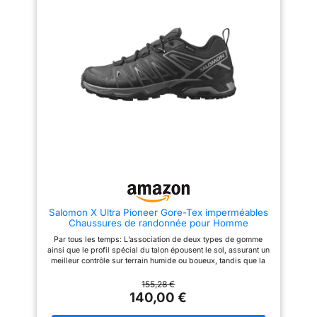
géométrie spécifique des
restant au sec grâce à une
crampons garantit des
membrane GORE-TEX.
randonnées en toute sérénité
sur différents types de surfaces
et de sentiers. Votre alliée
robuste et polyvalente pour les
activités outdoor.
Salomon X Ultra Pioneer Gore-Tex imperméables
Chaussures de randonnée pour Homme
Par tous les temps: L’association de deux types de gomme
ainsi que le profil spécial du talon épousent le sol, assurant un
meilleur contrôle sur terrain humide ou boueux, tandis que la
membrane imperméable GORE-TEX garde le pied au sec.
Maintien sûr: La construction SensiFit renforcée maintient
155,28 €
confortablement le pied, en particulier dans les descentes
140,00 €
techniques. Stabilité et amorti: Enveloppé de mousse
amortissante pour plus de confort, l’Advanced Chassis est