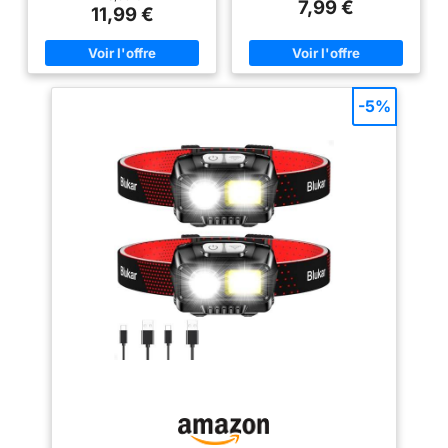
7,99 €
des activités de plein air à long
de mode pendant 3 secondes,
11,99 €
terme après une charge
vous pouvez basculer librement
complète, vous offrant une
entre le mode lumière blanche
durée d'éclairage plus longue
et le mode lumière rouge.
et une expérience de charge
Appuyez sur le commutateur de
plus détendue. 【8 Modes
mode pour basculer entre 4
d'éclairage avec Détecteur de
modes de lumière blanche.
-5%
Mouvement】Capteur de
Dans n'importe quel mode de
mouvement intégré, appuyez
lumière blanche, appuyez
sur 2 boutons pour changer de
longuement sur le commutateur
modes différents. 5 Modes
de mode pendant 3 secondes
d'éclairage conventionnels:
pour passer en mode lumière
XPG Blanche/COB
rouge. Appuyez à nouveau sur
Blanche/XPG+COB
le commutateur de mode pour
Blanche/COB Rouge/COB
passer en mode clignotant
Stroboscopique Rouge. 3
rouge. Lampe frontale Super
Modes d'éclairage du capteur:
Brightness - Cette lampe
XPG Blanche/COB
frontale LED professionnelle de
Blanche/XPG+COB Blanche. La
500 lumens avec fonction
capteur de gestes vous offre la
mémoire.Le cadre d'éclairage
commodité dont vous avez
est très large et la visibilité était
besoin pour toute utilisation
jusqu'à 10 mètres, vous pouvez
dans l'obscurité. 【Réglable et
voir clairement la zone et les
Confortable】La base de phare
objets, qui offrent une
réglable à 45 ° vous permet de
excellente luminosité dans tous
concentrer la lumière là où vous
activités nocturnes, même être
en avez besoin. Le bandeau
sur la défensive en cas
élastique est réglable,
d'urgence. 6 modes d'éclairage
confortable, respirant et pas
- Avec 6 modes d'éclairage
facile à glisser. 【Technologie
(lumière principale forte -