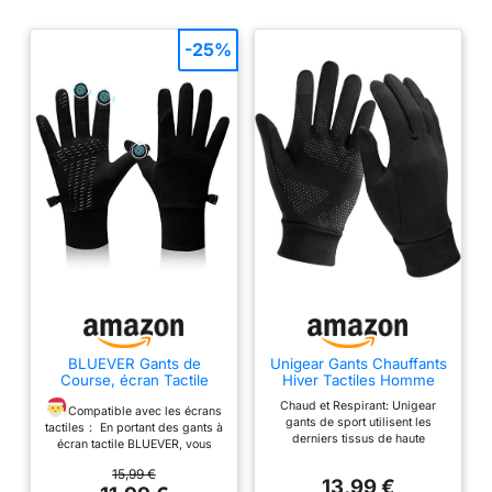
-25%
BLUEVER Gants de
Unigear Gants Chauffants
Course, écran Tactile
Hiver Tactiles Homme
Coupe-Vent Antidérapant
Femme pour Vélo Ski
Chaud et Respirant: Unigear
Gants Chauds Doublures
Moto
Compatible avec les écrans
gants de sport utilisent les
pour Cyclisme vélo
tactiles： En portant des gants à
derniers tissus de haute
Conduite Sportive pour
écran tactile BLUEVER, vous
technologie pour rester au
Hommes Femmes (L)
pouvez facilement utiliser votre
chaud, respirants, antistatiques
15,99 €
smartphone ou d'autres
13,99 €
et sans boulochage. Ce tissu