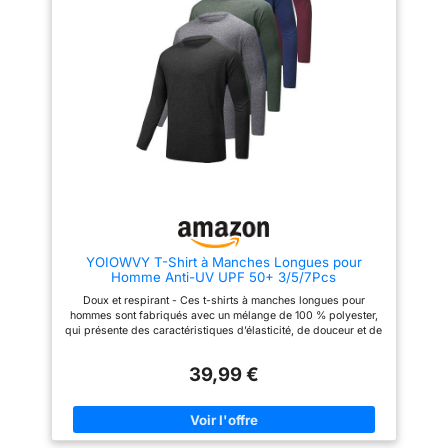
en plein air en été, et apporte de
dos. Ce t-shirt de running pour
la fraîcheur sans sacrifier le
homme assure une haute
confort. Léger : les t-shirts de
visibilité et une sécurité accrue
sport légers n'ajoutent pas de
à la tombée de la nuit et dans
poids à votre processus
l'obscurité 【DESIGN】Un
d'exercice. Vous garde au sec
design intemporel à col rond
rapidement et respirant pendant
pour ce t-shirt à manches
les activités telles que la
longues pour homme. Un style
randonnée et le surf.
simple et polyvalent, qui peut
Caractéristiques : les manches
être porté aussi bien comme
raglan offrent un maximum
vêtement de sport que comme
d'espace de mouvement pour
couche intermédiaire 【Adapté
votre entraînement. Les coutures
à toutes les occasions】Un t-
sont cousues avec des coutures
shirt de sport universel pour
plates pour augmenter la
homme, idéal pour la
durabilité et réduire la friction
randonnée, la course à pied, le
sur le corps. Le col rond
golf, le trekking, l'entraînement,
YOIOWVY T-Shirt à Manches Longues pour
s'adapte plus étroitement à
la salle de sport, le jogging, le
Homme Anti-UV UPF 50+ 3/5/7Pcs
votre peau, vous permettant
yoga, le cyclisme, le surf, la
d'avoir plus de confort pendant
natation, la pêche, les voyages
Doux et respirant - Ces t-shirts à manches longues pour
l'exercice. Occasions : idéal
et les loisirs au quotidien.
hommes sont fabriqués avec un mélange de 100 % polyester,
pour les sports de plein air et
Parfait pour une utilisation tout
qui présente des caractéristiques d’élasticité, de douceur et de
pour un usage quotidien
au long de l'année, il est
respirabilité. Assurez-vous que vous pouvez les porter
décontracté en été, en automne
particulièrement apprécié en été
confortablement toute la journée. Séchage rapide : ces t-shirts
et au printemps comme
39,99 €
de course à manches longues pour homme évacuent
l'université, la pêche, le vélo, le
doucement l'humidité de la peau et sèchent rapidement pour
travail, la randonnée, le surf,
vous aider à rester au frais et au sec. Il convient à tous les
l'escalade, le camping, la mode
sports et exercices à domicile tout en ajoutant une touche
de rue, etc.
élégante à votre look. Protection UV UPF 50+ - Ces hauts à