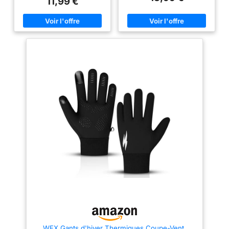
11,99 €
appareils électroniques pour
est 10% plus doux que les
protéger vos mains. Le pouce,
autres tissus, et peut éliminer
l'index et le bout des doigts des
rapidement l'humidité des
deux mains sont conçus avec
mains et stocker la chaleur.
un tissu conducteur durable
Vous permet de garder vos
pour une longue durée de vie.
mains au sec et au chaud tout
Bonne fonction
en faisant du sport en plein air.
antidérapante : le motif de
Si la température est inférieure
traction en silicone antidérapant
à 5 °C, nous vous conseillons
recouvrant la paume et les
d’utiliser les gants comme
doigts des gants à écran tactile
doublure. Fonction d’écran
vous assure un maintien sûr lors
tactile sensible: Le pouce et
des activités de plein air ou des
l'index du gant sont fabriqués
en microfibre conductrice
sports.
Gardez les mains au
résistante à l'abrasion et
chaud : la doublure intérieure
convient à la plupart des
est douce pour plus de confort.
smartphones , tablettes, moyens
Renforcé les coutures
de navigation, etc. Ce qui vous
élastiques sur les coutures et la
permet d'utiliser votre téléphone
conception améliorée sur la
ou votre tablette et autres
paume, les gants de course
dispositifs d’écran tactile sans
BLUEVER résolvent le problème
enlever les gants par temps
de déchirure. Ne vous inquiétez
froid. Antidérapant et
plus de la couture déchirée si
Sécuritaire: Les parties de la
vous choisissez la bonne taille.
paume et des doigts sont en
Boucle anti-perte : la boucle
silicone antidérapant et
de ces gants de sport peut
résistant à l'usure. La forte
empêcher la perte des gants
friction offre une meilleure prise
d'hiver et elle est facile à ranger
et évite les risques de glissade
et à conserver lorsque vous ne
WFX Gants d'hiver Thermiques Coupe-Vent,
et assure votre sécurité pendant