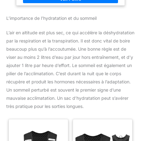
matière de durabilité. C’est
Black, Black, Magnet; Chaussures Homme; Taille FR (EUR): 44
pourquoi nous offrons une
Garantie à Vie, témoignant de
notre confiance absolue dans
L’importance de l’hydratation et du sommeil
nos produits. En choisissant
notre marque, vous bénéficiez
d'un support client dévoué et
L’air en altitude est plus sec, ce qui accélère la déshydratation
d'un produit conçu selon les
standards les plus élevés du
par la respiration et la transpiration. Il est donc vital de boire
secteur. Une tranquillité d'esprit
garantie pour un achat sans
beaucoup plus qu’à l’accoutumée. Une bonne règle est de
aucun risque.
viser au moins 2 litres d’eau par jour hors entraînement, et d’y
ajouter 1 litre par heure d’effort. Le sommeil est également un
pilier de l’acclimatation. C’est durant la nuit que le corps
récupère et produit les hormones nécessaires à l’adaptation.
Un sommeil perturbé est souvent le premier signe d’une
mauvaise acclimatation. Un sac d’hydratation peut s’avérer
très pratique pour les sorties longues.