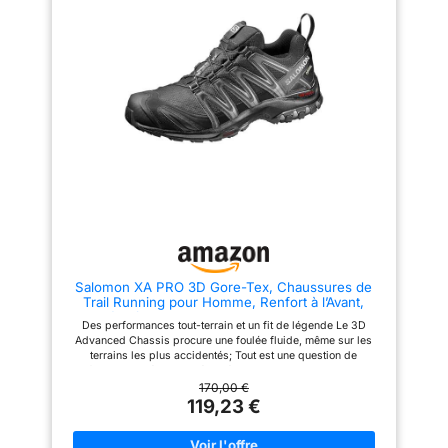
smartphones modernes. Elle
regorge d'outils pratiques :
assistant vocal, calculatrice,
chronomètre, météo, lampe de
poche et même des jeux
éducatifs pour stimuler l'esprit.
Disponible en plusieurs coloris,
c'est l'idée cadeau parfaite
pour toutes les occasions :
Noël, anniversaires, fête des
mères ou des pères, Pâques et
Saint-Valentin. Son interface
intuitive et ses fonctions de
sécurité (trouver mon téléphone,
rappel sédentaire) la rendent
accessible aux jeunes comme
aux seniors.
[Expertise de
10 Ans & Garantie à Vie]
Salomon XA PRO 3D Gore-Tex, Chaussures de
Investissez dans la qualité avec
Trail Running pour Homme, Renfort à l’Avant,
un leader de l'industrie fort de
Adaptées à Tous Types de Terrains, Disponibles
10 ans d'expérience. En tant que
Des performances tout-terrain et un fit de légende Le 3D
en Autres Couleurs
fabricant disposant de sa
Advanced Chassis procure une foulée fluide, même sur les
propre usine et d'un
terrains les plus accidentés; Tout est une question de
département R&D indépendant,
confiance L’adhérence phénoménale sur terrain humide : plus
nous mettons en œuvre des
qu’une technologie, c’est un état d’esprit; Vous pouvez tout
170,00 €
mesures de contrôle qualité
simplement faire abstraction du sol mouillé et foncer sans
119,23 €
extrêmement rigoureuses. Notre
arrière-pensée Avec son pare-pierres renforcé et sa protection
maîtrise technologique nous
stratégiquement placée, cette chaussure en GORE-TEX a une
permet d'être une référence en
mission à remplir : garder vos pieds en ideal état Couleurs: