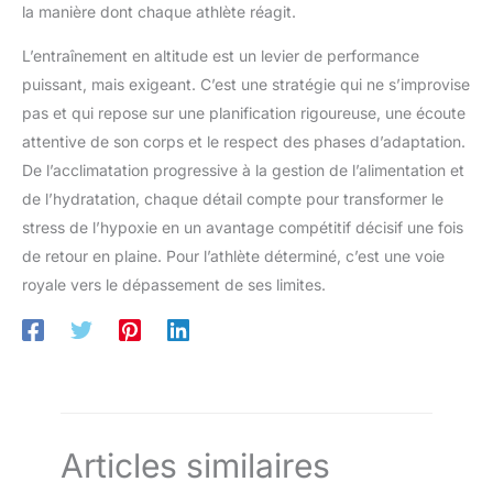
la manière dont chaque athlète réagit.
cardiaque de cette montre
montre de sport polyvalente
connectee permet un suivi de la
offre également un suivi précis
fréquence cardiaque tout au
de vos déplacements au
L’entraînement en altitude est un levier de performance
long de la journée et sous l'eau,
quotidien. Des questions ?
pour des mesures plus rapides
Notre équipe de service client
puissant, mais exigeant. C’est une stratégie qui ne s’improvise
et plus précises. Il suit les
dédiée est prête à vous assister
pas et qui repose sur une planification rigoureuse, une écoute
changements en temps réel et
dans les 24 heures – envoyez-
envoie des notifications en cas
nous simplement un e-mail pour
attentive de son corps et le respect des phases d’adaptation.
de dépassement des valeurs
obtenir la meilleure solution !
prédéfinies. La nuit, il analyse
De l’acclimatation progressive à la gestion de l’alimentation et
votre sommeil (sommeil
profond, sommeil léger et
de l’hydratation, chaque détail compte pour transformer le
sommeil paradoxal) pour
stress de l’hypoxie en un avantage compétitif décisif une fois
optimiser sa qualité. Il surveille
également la saturation en
de retour en plaine. Pour l’athlète déterminé, c’est une voie
oxygène du sang (SpO2) pour
un aperçu complet de votre
royale vers le dépassement de ses limites.
condition physique 【Autonomie
Longue Durée】Cette montre
connecté est équipée d'une
batterie intégrée de 300 mAh,
rechargeable en seulement 2
heures et offrant jusqu'à 7 jours
d'autonomie. Compatible avec
tous les iPhone et Android des
8 dernières années, elle
s'adapte aux poignets de 145 à
Articles similaires
230 mm. Nous fournissons
également des manuels
d'utilisation, des tutoriels vidéo