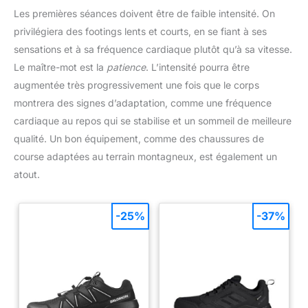
photo et météo, cette montre
les données sont fournies à titre
Les premières séances doivent être de faible intensité. On
militaire homme est le
indicatif pour le suivi du fitness
compagnon idéal au quotidien.
et du bien-être général, visant
privilégiera des footings lents et courts, en se fiant à ses
une gestion simplifiée de votre
sensations et à sa fréquence cardiaque plutôt qu’à sa vitesse.
capital santé au quotidien.
[Sommeil, Stress & Suivi du
Le maître-mot est la
patience
. L’intensité pourra être
Cycle Féminin] Optimisez votre
repos avec une analyse
augmentée très progressivement une fois que le corps
détaillée des phases de
sommeil : profond, léger, REM
montrera des signes d’adaptation, comme une fréquence
(mouvements oculaires rapides)
cardiaque au repos qui se stabilise et un sommeil de meilleure
et moments d'éveil. Cette
montre femme connectée innove
qualité. Un bon équipement, comme des chaussures de
également avec un
enregistrement de l'humeur
course adaptées au terrain montagneux, est également un
(Positif, Calme, Négatif) et du
niveau de stress (Relaxé,
atout.
Normal, Moyen, Élevé). Ces
indicateurs, couplés au suivi du
cycle menstruel, offrent une
vision globale de votre état
-25%
-37%
physique et émotionnel. Profitez
d'exercices de respiration
guidés pour retrouver la
sérénité. Cette montre
intelligente vous aide à
reprendre le contrôle sur votre
santé au quotidien avec une
précision et une discrétion