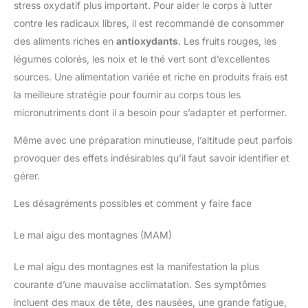
aussi sur un comité de 5
stress oxydatif plus important. Pour aider le corps à lutter
experts reconnus dans les
contre les radicaux libres, il est recommandé de consommer
domaines de la médecine, de la
recherche, de la traçabilité. Nos
des aliments riches en
antioxydants
. Les fruits rouges, les
produits sont fabriqués en
France et sont certifiés ISO
légumes colorés, les noix et le thé vert sont d’excellentes
22000, HACCP et BPF.
Soucieux de notre planète, nous
sources. Une alimentation variée et riche en produits frais est
avons développé un NOUVEAU
la meilleure stratégie pour fournir au corps tous les
PACKAGING
ECORESPONSABLE plus
micronutriments dont il a besoin pour s’adapter et performer.
respectueux de l’environnement.
LA PROMESSE NUTRIMEA :
notre formule repose sur une
Même avec une préparation minutieuse, l’altitude peut parfois
sélection rigoureuse des
meilleurs composants afin de
provoquer des effets indésirables qu’il faut savoir identifier et
vous proposer un produit plus
gérer.
complet qui agit en profondeur.
Notre complément est élaboré
de la façon la plus pure
Les désagréments possibles et comment y faire face
possible : il est vegan, sans
OGM, sans stéarate, sans
gluten ni lactose et sans
Le mal aigu des montagnes (MAM)
excipient d’origine synthétique.
De fabrication française, des
contrôles stricts permettent de
Le mal aigu des montagnes est la manifestation la plus
garantir une qualité
irréprochable.
courante d’une mauvaise acclimatation. Ses symptômes
incluent des maux de tête, des nausées, une grande fatigue,