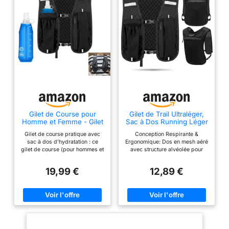
Gilet de Course pour
Gilet de Trail Ultraléger,
Homme et Femme - Gilet
Sac à Dos Running Léger
de Course avec Gourde
pour Marathon, Cyclisme,
Gilet de course pratique avec
Conception Respirante &
de 500ml
Randonnée et Activités
sac à dos d'hydratation : ce
Ergonomique:​ Dos en mesh aéré
de Plein Air (Noir)
gilet de course (pour hommes et
avec structure alvéolée pour
femmes) dispose d'un sac à
une ventilation maximale,
dos de course intégré et d'une
évacuant l’humidité et
19,99 €
12,89 €
poche spéciale pour poche à
maintenant le dos au sec même
eau (jusqu'à 500 ml). Le gilet
à l’effort intense. Conforme à la
hydratation avec fonction de
morphologie pour un port
course permet un accès facile
confortable et stable.
aux liquides sans entraver les
Organisation Pratique &
mouvements – idéal pour les
Sécurisée​: Compartment
cyclistes, le trail running ou les
principal avec poche avant
longues sorties en veste de
zippée pour téléphone (jusqu’à