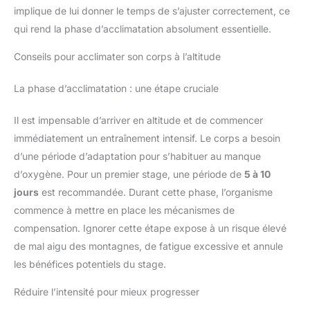
enregistre avec précision les
Google Fit pour un suivi
implique de lui donner le temps de s’ajuster correctement, ce
calories brûlées, la distance, le
centralisé de vos performances.
nombre de pas et la durée.
qui rend la phase d’acclimatation absolument essentielle.
C'est l'outil idéal pour analyser
Cette montre sport homme
chaque session via l'application
compte plus de 160 modes
dédiée, qui transforme vos
sport, vous pouvez choisir le
Conseils pour acclimater son corps à l’altitude
efforts en graphiques clairs.
mode sport que vous préférez.
Que vous soyez athlète ou
Disposant d'une batterie à 520
amateur, cette montre
mAh, cette montre homme
La phase d’acclimatation : une étape cruciale
intelligente booste votre
militaire a une durée de fonction
motivation pour une amélioration
plus longue (5 jours, et 20 jours
en mode veille). Le
constante.
[Santé 24/7 :
Il est impensable d’arriver en altitude et de commencer
rechargement fréquent n'est
Capteur Optique Haute
pas nécessaire. Assistant
immédiatement un entraînement intensif. Le corps a besoin
Performance] Priorisez votre
Intelligent Quotidien: Pensée
bien-être avec notre capteur
d’une période d’adaptation pour s’habituer au manque
pour tous les utilisateurs
optique avancé de nouvelle
modernes, cette montre sport va
génération. Cette montre
d’oxygène. Pour un premier stage, une période de
5 à 10
au-delà du sport avec ses outils
connectée femme et homme
pratiques. Utilisez la lampe
assure un suivi continu 24h/24
jours
est recommandée. Durant cette phase, l’organisme
torche dans le noir, contrôlez la
de votre fréquence cardiaque et
commence à mettre en place les mécanismes de
musique sans toucher votre
du taux d'oxygène dans le sang
téléphone, et retrouvez-le via la
(SpO2). Le système émet une
compensation. Ignorer cette étape expose à un risque élevé
fonction "Trouver mon
alerte automatique en cas
Téléphone". Besoin d'une pause
d'anomalie du rythme
de mal aigu des montagnes, de fatigue excessive et annule
? Activez le rappel de
cardiaque, offrant une sécurité
sédentarité ou une session de
proactive. Ces mesures
les bénéfices potentiels du stage.
respiration guidée anti-stress.
précises aident à comprendre
Avec réveil, chronomètre,
l'impact de vos activités sur
Réduire l’intensité pour mieux progresser
minuterie, podometre,
votre forme. Note : Ce produit
calculatrice, télécommande
n'est pas un dispositif médical ;