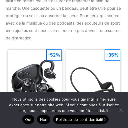
allure en temps réel et s’assurer de respecter le plan de
marche. Une casquette ou un bandeau peut être utile pour se
protéger du soleil ou absorber la sueur. Pour ceux qui courent
avec de la musique ou des podcasts, des écouteurs de sport
bien ajustés sont nécessaires pour ne pas devenir une source
de distraction.
-52%
-35%
Nous utilisons des cookies pour vous garantir la meilleure
expérience sur notre site web. Si vous continuez à utiliser ce
site, nous supposerons que vous en êtes satisfait.
Oui
Non
Politique de confidentialité