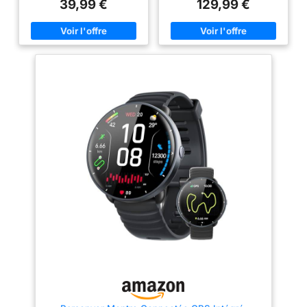
vous pouvez enregistrer et
d’entrainements quotidiens
39,99 €
129,99 €
visualiser vos itinéraires de
prenant en compte le niveau de
course sur la montre GPS. La
forme physique. Plans
puce sportive haut de gamme
d’entrainement gratuits pour
du tracker de fitness peut
préparer un 5km, un 10km ou un
enregistrer avec précision la
semi-marathon.
distance, le rythme moyen/en
GPS/Glonass/Galileo : permet
temps réel, les calories et
de connaitre sa position plus
d'autres données. Smartwatch
précisément même dans les
Vous aide à optimiser votre plan
zones les plus escarpées.
d’entraînement et à atteindre vos
Accéléromètre intégré.
objectifs de remise en forme.
Fonctions PacePro, Finish Time
【100+ modes de sport et
et temps de récupération pour
Etanche IP68】Cette montre
une gestion parfaite de l’effort.
sport connectée propose 100+
Taille d'affichage: 1.04 pouces
modes de sport, incluant la
Composants inclus: Forerunner
marche, la course, le cyclisme
55, câble de chargement,
et la yoga, adaptée aux besoins
documentation
d'exercice quotidiens des
amateurs de sport. Son tracker
d'activité peut enregistrer vos
données sportives spécifiques,
telles que le nombre de pas, la
distance parcourue, les calories
brûlées et les minutes d'activité,
vous permettant de maîtriser
votre état d'exercice en temps
réel. Avec une étancheité de
niveau IP68, cette montre
fitness peut résister à la pluie, à