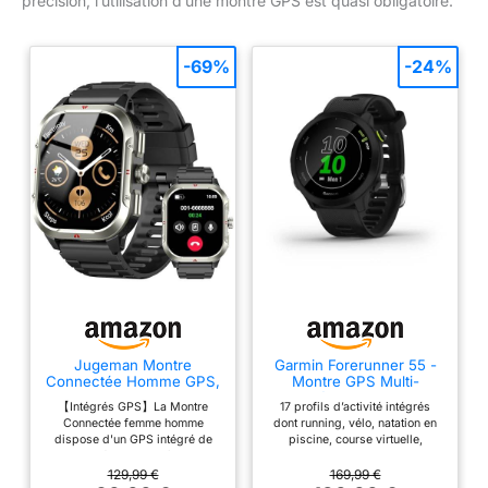
précision, l’utilisation d’une montre GPS est quasi obligatoire.
-69%
-24%
Jugeman Montre
Garmin Forerunner 55 -
Connectée Homme GPS,
Montre GPS Multi-
Militaire Smartwatch, Noir
activités Running avec
【Intégrés GPS】La Montre
17 profils d’activité intégrés
Fonctions d’Entrainement
Connectée femme homme
dont running, vélo, natation en
Coach et Cardio au
dispose d'un GPS intégré de
piscine, course virtuelle,
Poignet – Noir - Boîtier
haute précision. Après avoir
Pilates, HIIT et exercices de
42 mm
synchronisé votre téléphone,
respiration. Suggestion
129,99 €
169,99 €