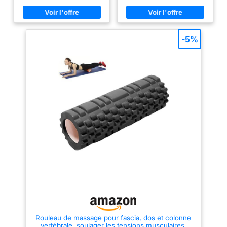
longue utilisation, idéal pour le
yoga et la relaxation
myofasciale COMPACT ET
PORTABLE : Le mini rouleau de
massage musculaire en mousse
-5%
a un diamètre de 8 cm et une
hauteur de 30 cm, ce qui le
rend idéal pour une utilisation
en salle de sport ou en
déplacement. Le rouleau de
massage musculaire aide à une
récupération plus rapide et à
l'élimination des déchets
métaboliques après l'exercice.
TROIS TYPES DE MASSAGE : Le
rouleau de massage comporte
trois tailles et formes de points
différentes. L'objectif est
d'imiter les lignes des paumes,
des doigts et du bout des
doigts pour créer une sensation
de massage réaliste. Il vous
permet de ressentir une
pression et une intensité de
massage différentes selon les
exercices. AMÉLIORATION DE
LA CIRCULATION : le massage
au rouleau en mousse améliore
Rouleau de massage pour fascia, dos et colonne
la circulation sanguine dans la
vertébrale, soulager les tensions musculaires,
zone traitée, ce qui contribue à