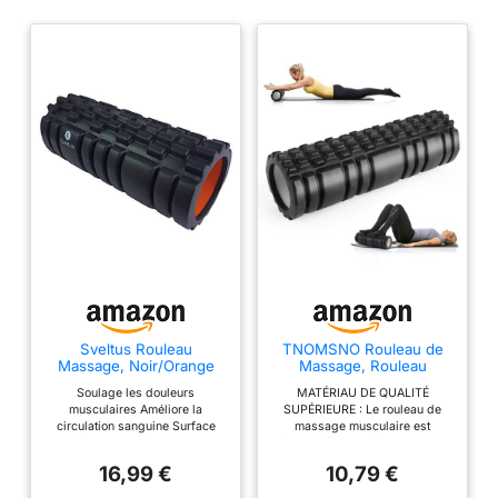
Sveltus Rouleau
TNOMSNO Rouleau de
Massage, Noir/Orange
Massage, Rouleau
Massage Foam Roller,
Soulage les douleurs
MATÉRIAU DE QUALITÉ
Rouleau Massage Dos
musculaires Améliore la
SUPÉRIEURE : Le rouleau de
pour Massage Profond
circulation sanguine Surface
massage musculaire est
des Muscles, 30 x 8cm
nivelée pour un auto-massage
fabriqué en matériau EVA de
efficace
haute qualité pour garantir qu'il
16,99 €
10,79 €
ne se déformera pas et ne
s'abîmera pas même après une