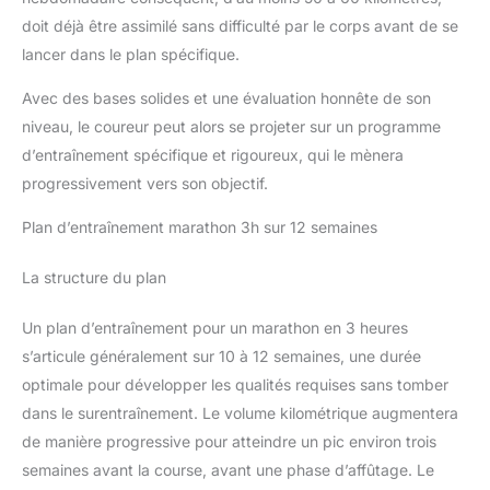
nouveau capteur optique de fréquence cardiaque de cette
montre connectee permet un suivi de la fréquence cardiaque
doit déjà être assimilé sans difficulté par le corps avant de se
tout au long de la journée et sous l'eau, pour des mesures plus
rapides et plus précises. Il suit les changements en temps réel
lancer dans le plan spécifique.
et envoie des notifications en cas de dépassement des valeurs
prédéfinies. La nuit, il analyse votre sommeil (sommeil
Avec des bases solides et une évaluation honnête de son
profond, sommeil léger et sommeil paradoxal) pour optimiser
sa qualité. Il surveille également la saturation en oxygène du
niveau, le coureur peut alors se projeter sur un programme
sang (SpO2) pour un aperçu complet de votre condition
physique 【Autonomie Longue Durée】Cette montre connecté
d’entraînement spécifique et rigoureux, qui le mènera
est équipée d'une batterie intégrée de 300 mAh, rechargeable
progressivement vers son objectif.
en seulement 2 heures et offrant jusqu'à 7 jours d'autonomie.
Compatible avec tous les iPhone et Android des 8 dernières
années, elle s'adapte aux poignets de 145 à 230 mm. Nous
Plan d’entraînement marathon 3h sur 12 semaines
fournissons également des manuels d'utilisation, des tutoriels
vidéo et une équipe d'assistance technique à votre disposition.
Nous sommes convaincus que la communication est la
La structure du plan
meilleure solution pour résoudre les problèmes. Nous sommes
toujours prêts à vous aider et à vous apporter une solution
satisfaisante
Un plan d’entraînement pour un marathon en 3 heures
s’articule généralement sur 10 à 12 semaines, une durée
optimale pour développer les qualités requises sans tomber
dans le surentraînement. Le volume kilométrique augmentera
de manière progressive pour atteindre un pic environ trois
semaines avant la course, avant une phase d’affûtage. Le