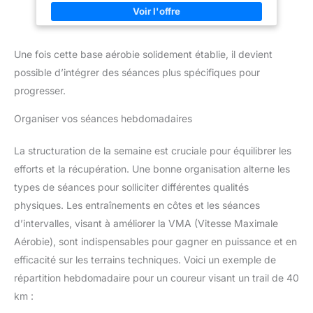
pour de longues sorties à vélo ou des séances d’entraînement
en intérieur, il reste confortable et ne se déplace pas facilement
pendant l’effort, vous permettant de vous concentrer
pleinement sur votre sport. 【1 Pile, Jusqu’à 1 An D’Autonomie】
Notre ceinture cardio Bluetooth fonctionne jusqu’à 1 an avec une
Une fois cette base aérobie solidement établie, il devient
seule pile, pour réduire vos coûts. 【Sangle Élastique Douce Et
Ajustable】Notre cardiofrequencemetre thoracique est conçu
possible d’intégrer des séances plus spécifiques pour
avec une sangle élastique de 65 à 95 cm. Sa circonférence
thoracique minimale utilisable est de 65 cm et la maximale de
progresser.
120 cm, offrant une utilisation plus flexible et confortable.
【IPX7 Résistant À La Sueur Et À L’Eau】Entraînez-vous
Organiser vos séances hebdomadaires
librement, sans vous soucier de la météo. 【Pour De
Nombreuses Activités】Le moniteur de fréquence cardiaque
idéal pour la course, le vélo, le yoga, le fitness et la plupart
des sports. Design unisexe: une excellente idée cadeau.
La structuration de la semaine est cruciale pour équilibrer les
efforts et la récupération. Une bonne organisation alterne les
types de séances pour solliciter différentes qualités
physiques. Les entraînements en côtes et les séances
d’intervalles, visant à améliorer la VMA (Vitesse Maximale
Aérobie), sont indispensables pour gagner en puissance et en
efficacité sur les terrains techniques. Voici un exemple de
répartition hebdomadaire pour un coureur visant un trail de 40
km :