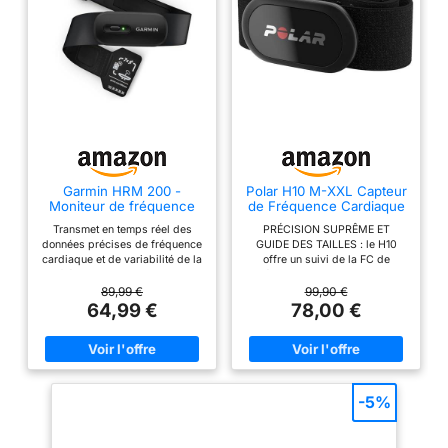
Garmin HRM 200 -
Polar H10 M-XXL Capteur
Moniteur de fréquence
de Fréquence Cardiaque
Cardiaque – Taille M–XL
Bluetooth & Ant+
Transmet en temps réel des
PRÉCISION SUPRÊME ET
données précises de fréquence
GUIDE DES TAILLES : le H10
cardiaque et de variabilité de la
offre un suivi de la FC de
fréquence cardiaque aux
précision ECG. Tailles : XS-S
montres connectées et
62-74 cm, M-XXL 75-115 cm,
89,99 €
99,90 €
compteurs de vélo Garmin, aux
XXXL 116-155 cm (vendu
64,99 €
78,00 €
équipements tiers et aux
séparément). Entre deux tailles :
applications compatibles
M–XXL pour le confort, XS–S
Autonomie : jusqu’à 1 an (pile
pour une coupe ajustée.
remplaçable par l'utilisateur)
CONNECTIVITɠ: via Bluetooth,
Ceinture confortable, disponible
ANT+ ou 5 kHz aux montres
en deux tailles pour s’adapter à
connectées, applis (Peloton,
-5%
toutes les morphologies (XS/S
Strava, Nike) ou matériels
pour 22 à 29’’ et M/L pour 29-
sportifs. Connexions Bluetooth
42’’) Durable et étanche jusqu'à
et ANT+ simultanées. CEINTURE