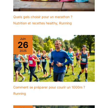
Quels gels choisir pour un marathon ?
Nutrition et recettes healthy
,
Running
Juin
26
2025
Comment se préparer pour courir un 1000m ?
Running