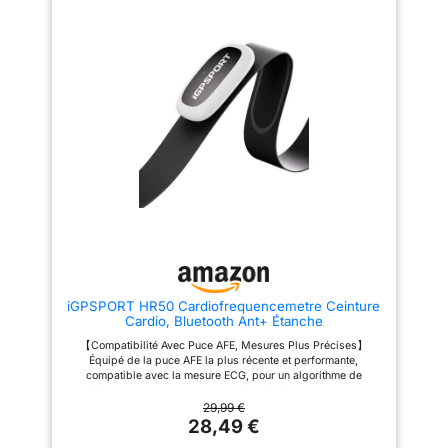
3 ATM (30 m) Lavable en
POLAR PRO : électrodes
machine
améliorées, points de silicone
antidérapants et boucle sûre
pour un ajustement confortable,
précis, sans interférences.
Remplacer tous les 6 mois pour
les performances.
POLYVALENCE : cyclisme,
course, natation, aviron ou salle
de sport. Étanche jusqu’à 30
mètres et mémoire interne pour
une séance sans téléphone ni
montre. COMPATIBILITɠ: avec
Polar, Garmin, Apple Watch,
Suunto et autres applications.
Mettez le firmware à jour via
Polar Beat.
iGPSPORT HR50 Cardiofrequencemetre Ceinture
Cardio, Bluetooth Ant+ Étanche
【Compatibilité Avec Puce AFE, Mesures Plus Précises】
Équipé de la puce AFE la plus récente et performante,
compatible avec la mesure ECG, pour un algorithme de
fréquence cardiaque de dernière génération avec une
précision jusqu’à 98,3 %. 【Plus Léger, Plus Fin, Meilleure
29,99 €
Expérience】Le HR50 mesure 64 × 34 × 10,1 mm, 48 g: plus
28,49 €
étroit, plus fin et plus léger que la génération précédente, idéal