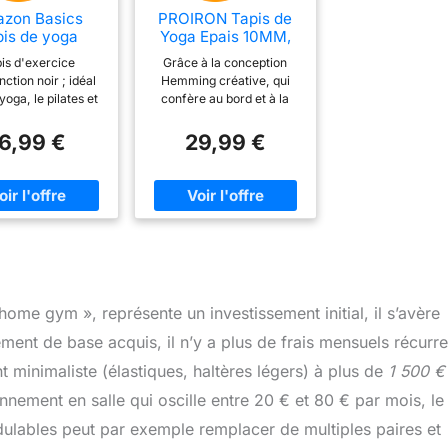
zon Basics
PROIRON Tapis de
pis de yoga
Yoga Epais 10MM,
ercice en TPE
Antidérapant Tapis
is d'exercice
Grâce à la conception
de 0.6 cm
d'exercice Fitness,
nction noir ; idéal
Hemming créative, qui
aisseur avec
Tapis de
yoga, le pilates et
confère au bord et à la
 de transport,
Gymnastique pour
tness en général.
couche intermédiaire une
Noir
Yoga Pilates Gym
ce antidérapante
grille anti-déchirure, nos
16,99 €
29,99 €
Exercices Sport
ne prise en main
tapis de yoga sont plus
Camping Voyage, en
épaisseur de 6,35
durables, durables et
Mousse
frant un soutien
faciles à nettoyer.
NBR/respecte la
able et rembourré
MATÉRIEL - Avec son
Peau, Noir
e absorption des
matériau NBR en mousse
. Matériau TPE
haute densité, le matelas
e avec élasticité
de yoga et de fitness
tique Sangle de
PROIRON soutient la
rt incluse pour un
colonne vertébrale, les
ome gym », représente un investissement initial, il s’avère
nsport facile.
hanches, les genoux et les
ions du produit :
coudes sur les sols durs.
ent de base acquis, il n’y a plus de frais mensuels récurre
uces de long x 24
ANTI-SLIP - Empêche la
 de large x 0,24
rupture grâce au nouveau
minimaliste (élastiques, haltères légers) à plus de
1 500 €
es d'épaisseur
design avec filet intégré
nement en salle qui oscille entre 20 € et 80 € par mois, le
contre la casse. Vous
pouvez utiliser ce matelas
odulables peut par exemple remplacer de multiples paires et
pour des positions de yoga