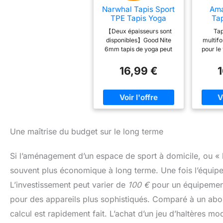
Narwhal Tapis Sport
Ama
TPE Tapis Yoga
Ta
Antidérapant
d'ex
【Deux épaisseurs sont
Tap
183x61x0,6cm
disponibles】Good Nite
multifo
d'ép
6mm tapis de yoga peut
pour le 
sangle
pleinement sentir la force
le fi
du corps et pèse 750g.
Surfa
16,99 €
10mm tapis de yoga plus
pour u
épais vit dans la zone des
sûre ; 
articulations et pèse
mm of
1200g. Les deux couches
confort
conviennent pour le
et un
Pilates, le Hiit, le Yoga, le
chocs
Body et d'autres sports
durabl
Une maîtrise du budget sur le long terme
【TPE Material】Le tapis
élas
de Pilates est fabriqué en
transpo
Si l’aménagement d’un espace de sport à domicile, ou « h
TPE, aucune colle n'est
tra
nécessaire. Il présente les
Dimens
souvent plus économique à long terme. Une fois l’équipem
avantages d'une
73,6 po
élasticité, d'une
pouces
L’investissement peut varier de
100 €
pour un équipement 
résistance et d'une
pouc
pour des appareils plus sophistiqués. Comparé à un abon
densité élevées. Il est
donc durable, ne se
calcul est rapidement fait. L’achat d’un jeu d’haltères m
déforme pas facilement et