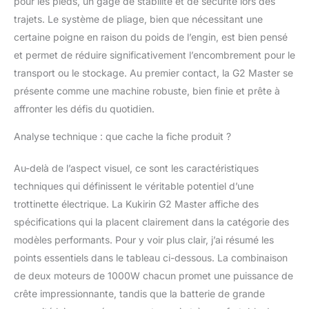
pour les pieds, un gage de stabilité et de sécurité lors des
jusqu’à 70 km avec une
seule charge, idéale pour
trajets. Le système de pliage, bien que nécessitant une
les longs trajets sans
certaine poigne en raison du poids de l’engin, est bien pensé
souci d’autonomie.
et permet de réduire significativement l’encombrement pour le
【Système de
transport ou le stockage. Au premier contact, la G2 Master se
suspension
hydraulique】 :
présente comme une machine robuste, bien finie et prête à
Trottinette électrique
affronter les défis du quotidien.
avec des suspensions
hydrauliques à l'avant et
Analyse technique : que cache la fiche produit ?
à l'arrière, ce modèle
absorbe efficacement les
Au-delà de l’aspect visuel, ce sont les caractéristiques
vibrations de la route,
techniques qui définissent le véritable potentiel d’une
augmentant le confort de
trottinette électrique. La Kukirin G2 Master affiche des
conduite et réduisant la
fatigue, pour une stabilité
spécifications qui la placent clairement dans la catégorie des
optimale sur divers
modèles performants. Pour y voir plus clair, j’ai résumé les
terrains. 【Grand écran
points essentiels dans le tableau ci-dessous. La combinaison
haute définition 】:
de deux moteurs de 1000W chacun promet une puissance de
Trottinette electrique tout
terrain un écran HD de
crête impressionnante, tandis que la batterie de grande
grande taille affiche en