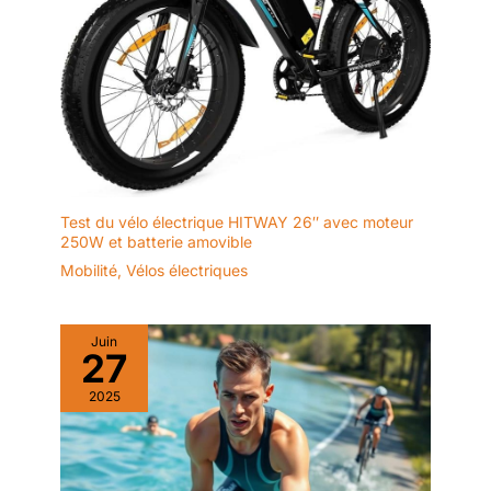
Test du vélo électrique HITWAY 26″ avec moteur
250W et batterie amovible
Mobilité
,
Vélos électriques
Juin
27
2025