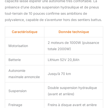
capacité laisse espérer une autonomie très confortable. La
temps réel les
présence d’une double suspension hydraulique et de pneus
informations du scooter,
tout-terrain de 10 pouces confirme ses ambitions de
permettant un contrôle
facile et intuitif pour
polyvalence, capable de s’aventurer hors des sentiers battus.
ajuster le mode de
conduite et améliorer
Caractéristique
Donnée technique
l’expérience utilisateur.
【Double frein à disque
2 moteurs de 1000W (puissance
et éclairage
Motorisation
totale 2000W)
d'ambiance】 : Le
système de freinage à
double disque avant et
Batterie
Lithium 52V 20,8Ah
arrière garantit un
freinage efficace et une
Autonomie
Jusqu’à 70 km
répartition optimale de la
maximale annoncée
force de freinage,
assurant durabilité et
Double suspension hydraulique
sécurité. En plus des
Suspension
(avant et arrière)
feux de freinage et du
phare avant, la G2
Freinage
Freins à disque avant et arrière
Master trottinette