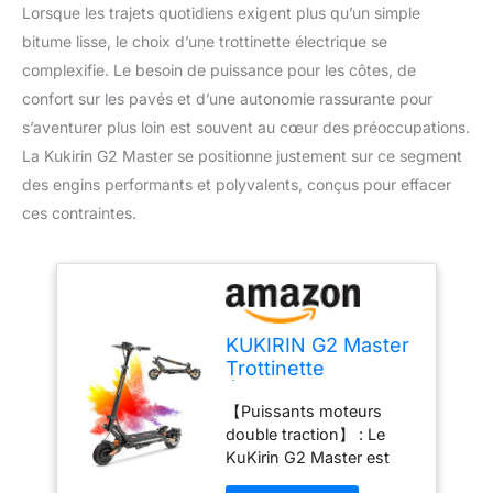
Lorsque les trajets quotidiens exigent plus qu’un simple
bitume lisse, le choix d’une trottinette électrique se
complexifie. Le besoin de puissance pour les côtes, de
confort sur les pavés et d’une autonomie rassurante pour
s’aventurer plus loin est souvent au cœur des préoccupations.
La Kukirin G2 Master se positionne justement sur ce segment
des engins performants et polyvalents, conçus pour effacer
ces contraintes.
KUKIRIN G2 Master
Trottinette
Électrique Adulte,
【Puissants moteurs
Batterie 52V 20,8Ah
double traction】 : Le
pour 70 km
KuKirin G2 Master est
d'Autonomie,
trotinette électrique
Moteur 2 * 1000W