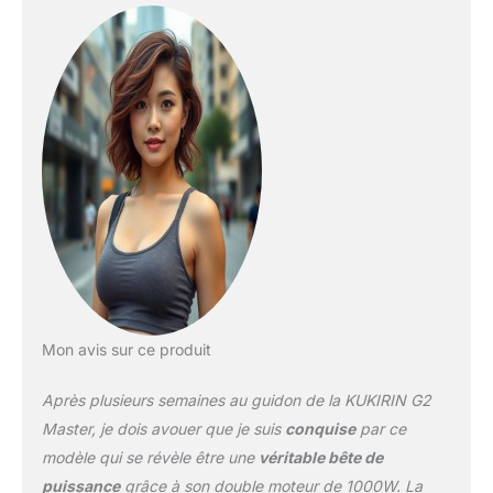
permettant de monter
Tout-Terrain à
des pentes sans effort et
Pneus
de traverser facilement
différents types de
terrains, tout en
garantissant une stabilité
et un contrôle accrus
pour une conduite en
toute sécurité. 【Batterie
lithium à longue
autonomie】 : Doté
d'une batterie
performante de 52V
20,8Ah, le G2 Master
scooter electrique adulte
offre une autonomie
Mon avis sur ce produit
impressionnante de
jusqu’à 70 km avec une
Après plusieurs semaines au guidon de la KUKIRIN G2
seule charge, idéale pour
Master, je dois avouer que je suis
conquise
par ce
les longs trajets sans
modèle qui se révèle être une
véritable bête de
souci d’autonomie.
puissance
grâce à son double moteur de 1000W. La
【Système de