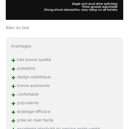
Bilan du test
Avantages
+
très bonne qualité
+
puissante
+
design esthétique
+
bonne autonomie
+
confortable
+
polyvalente
+
éclairage efficace
+
prise en main facile
+
excellente réactivité du service après-vente