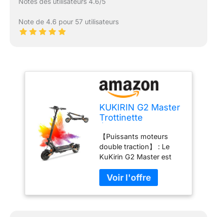
Notes des utilisateurs 4.6/5
Note de 4.6 pour 57 utilisateurs
KUKIRIN G2 Master
Trottinette
Électrique Adulte,
【Puissants moteurs
Batterie 52V 20,8Ah
double traction】 : Le
pour 70 km
KuKirin G2 Master est
d'Autonomie,
trotinette électrique
Moteur 2 * 1000W
adulte équipé de deux
& Suspension
moteurs de 1000W
Hydraulique, 10
offrant une puissance
Pouces Scooter
exceptionnelle,
Électrique lectrique