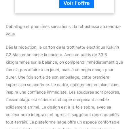
adulte équipé de deux
& Suspension
moteurs de 1000W
Hydraulique, 10
offrant une puissance
Pouces Scooter
exceptionnelle,
Électrique lectrique
Déballage et premières sensations : la robustesse au rendez-
permettant de monter
Tout-Terrain à
des pentes sans effort et
Pneus
vous
de traverser facilement
différents types de
Dès la réception, le carton de la trottinette électrique Kukirin
terrains, tout en
G2 Master annonce la couleur. Avec un poids de 33,5
garantissant une stabilité
kilogrammes sur la balance, on comprend immédiatement que
et un contrôle accrus
pour une conduite en
l’on n’a pas affaire à un jouet, mais à un engin conçu pour
toute sécurité. 【Batterie
durer. Une fois sortie de son emballage, cette première
lithium à longue
impression se confirme. Le cadre, entièrement en aluminium,
autonomie】 : Doté
inspire une confiance immédiate. Les soudures sont propres,
d'une batterie
performante de 52V
l’assemblage est sérieux et chaque composant semble
20,8Ah, le G2 Master
solidement arrimé. Le design est à la fois sobre, avec sa
scooter electrique adulte
couleur noire intégrale, et agressif, suggérant des capacités
offre une autonomie
tout-terrain. La plateforme large offre un espace confortable
impressionnante de