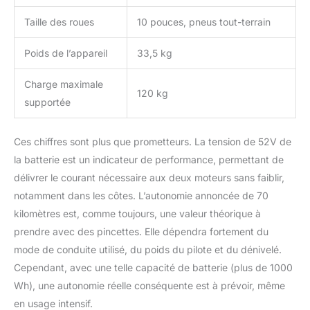
électrique est équipée de
quatre clignotants avant
Taille des roues
10 pouces, pneus tout-terrain
et arrière et de deux
lumières d'ambiance,
Poids de l’appareil
33,5 kg
ajoutant une touche de
style tout en améliorant
Charge maximale
120 kg
la sécurité de vos trajets
supportée
nocturnes.
Ces chiffres sont plus que prometteurs. La tension de 52V de
la batterie est un indicateur de performance, permettant de
délivrer le courant nécessaire aux deux moteurs sans faiblir,
notamment dans les côtes. L’autonomie annoncée de 70
kilomètres est, comme toujours, une valeur théorique à
prendre avec des pincettes. Elle dépendra fortement du
mode de conduite utilisé, du poids du pilote et du dénivelé.
Cependant, avec une telle capacité de batterie (plus de 1000
Wh), une autonomie réelle conséquente est à prévoir, même
en usage intensif.