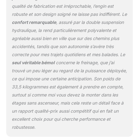
suspension
qualité de fabrication est irréprochable, l’engin est
hydraulique】 :
robuste et son design soigné ne laisse pas indifférent. Le
Trottinette électrique
confort remarquable
, assuré par la double suspension
avec des suspensions
hydraulique, la rend particulièrement polyvalente et
hydrauliques à l'avant et
à l'arrière, ce modèle
agréable aussi bien en ville que sur des chemins plus
absorbe efficacement les
accidentés, tandis que son autonomie s’avère très
vibrations de la route,
correcte pour mes trajets quotidiens et mes balades. Le
augmentant le confort de
seul véritable bémol
concerne le freinage, que j’ai
conduite et réduisant la
fatigue, pour une stabilité
trouvé un peu léger au regard de la puissance déployée,
optimale sur divers
ce qui impose une certaine anticipation. Son poids de
terrains. 【Grand écran
33,5 kilogrammes est également à prendre en compte,
haute définition 】:
surtout si comme moi vous devez la monter dans les
Trottinette electrique tout
terrain un écran HD de
étages sans ascenseur, mais cela reste un détail face à
grande taille affiche en
un rapport qualité-prix aussi compétitif qui en fait un
temps réel les
excellent choix pour qui cherche performance et
informations du scooter,
robustesse.
permettant un contrôle
facile et intuitif pour