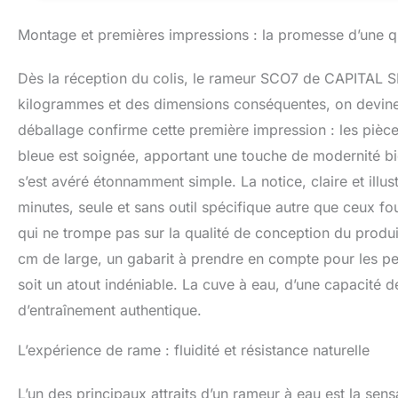
sensation d'être 
l'eau à mesure qu
Montage et premières impressions : la promesse d’une qu
résistance. RÉSE
débutants et con
Dès la réception du colis, le rameur SCO7 de CAPITAL 
sur le réservoir d
requise est éle
kilogrammes et des dimensions conséquentes, on devine 
Pour surveiller v
déballage confirme cette première impression : les pièces 
Bluetooth 5.0 + 
bleue est soignée, apportant une touche de modernité bi
tablette pour sui
s’est avéré étonnamment simple. La notice, claire et illu
minutes, seule et sans outil spécifique autre que ceux fo
qui ne trompe pas sur la qualité de conception du produ
cm de large, un gabarit à prendre en compte pour les pet
soit un atout indéniable. La cuve à eau, d’une capacité d
d’entraînement authentique.
L’expérience de rame : fluidité et résistance naturelle
L’un des principaux attraits d’un rameur à eau est la sens