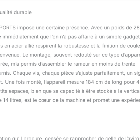
sur l'eau. Le cœur de notre rameur est son réservoir qui déplace
e vous ramez plus rapidement, créant ainsi une plus grande
alité durable
RVOIR RECHARGEABLE DE 14 LITRES : Pour les rameurs
firmés, notre rameur propose 8 niveaux de résistance marqués
SPORTS impose une certaine présence. Avec un poids de 28
e 14 litres. Plus vous ajoutez d’eau au rameur, plus l’intensité
vée. BLUETOOTH POUR DES RÉTROACTIONS EN TEMPS RÉEL :
immédiatement que l’on n’a pas affaire à un simple gadget
otre entraînement, ce rameur à eau dispose d'une connexion
en acier allié respirent la robustesse et la finition de coul
5,3 Hz à des applications comme Kinomap et d'un support de
envenue. Le montage, souvent redouté sur ce type d’appare
vre vos performances globales en temps réel.
strée, m’a permis d’assembler le rameur en moins de trente
urnis. Chaque vis, chaque pièce s’ajuste parfaitement, un si
it. Une fois monté, l’appareil mesure 184 cm de long pour 
its espaces, bien que sa capacité à être stocké à la vertica
e 14 litres, est le cœur de la machine et promet une expéri
ation qu’il procure, censée se rapprocher de celle de l’avir