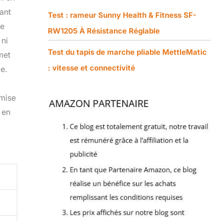
ant
Test : rameur Sunny Health & Fitness SF-
de
RW1205 À Résistance Réglable
 ni
Test du tapis de marche pliable MettleMatic
met
: vitesse et connectivité
ce.
emise
 en