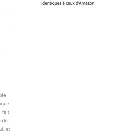
L
ble
iaque
 fait
u de
i, et