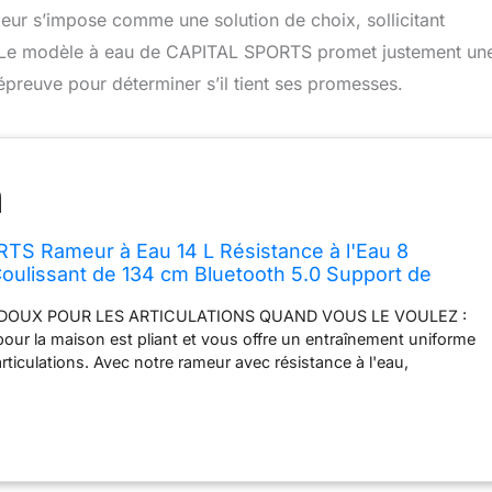
meur s’impose comme une solution de choix, sollicitant
ns. Le modèle à eau de CAPITAL SPORTS promet justement un
’épreuve pour déterminer s’il tient ses promesses.
TS Rameur à Eau 14 L Résistance à l'Eau 8
Coulissant de 134 cm Bluetooth 5.0 Support de
DOUX POUR LES ARTICULATIONS QUAND VOUS LE VOULEZ :
our la maison est pliant et vous offre un entraînement uniforme
rticulations. Avec notre rameur avec résistance à l'eau,
ès que vous en avez le temps. RÉELLE RÉSISTANCE À L'EAU :
onne la sensation d'être sur l'eau, confortablement et en toute
hez soi. Le cœur de notre rameur est son réservoir qui déplace
e vous ramez plus rapidement, créant ainsi une plus grande
LE RÉSISTANCE À L'EAU PUISSANTE : Ce rameur à eau donne la