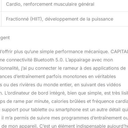
Cardio, renforcement musculaire général
Fractionné (HIIT), développement de la puissance
igent
t d’offrir plus qu’une simple performance mécanique. CAPITA
e connectivité Bluetooth 5.0. L’appairage avec mon
ionnalité, j’ai pu connecter le rameur à des applications de
ances d’entraînement parfois monotones en véritables
s ou des rivières du monde entier, en suivant des vidéos
n. L’ordinateur de bord intégré, bien que simple, est très lisi
oups de rame par minute, calories brûlées et fréquence card
 support pour tablette ou smartphone est un autre détail qui
né, il m’a permis de suivre mes programmes d’entraînement o
té de mon appareil. C’est un élément indispensable aujourd’hu