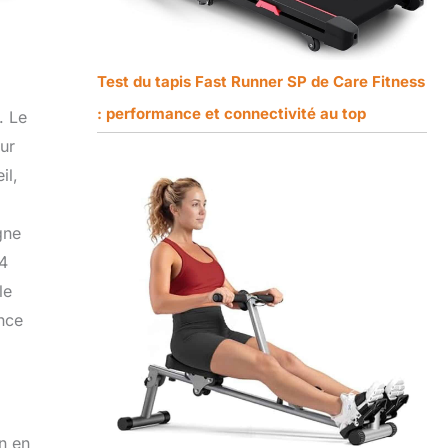
Test du tapis Fast Runner SP de Care Fitness
: performance et connectivité au top
. Le
eur
il,
gne
44
le
ence
on en