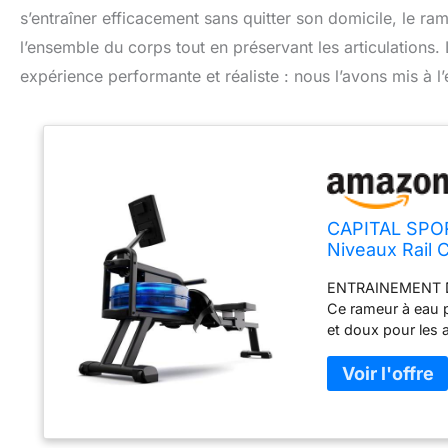
s’entraîner efficacement sans quitter son domicile, le ra
l’ensemble du corps tout en préservant les articulatio
expérience performante et réaliste : nous l’avons mis à l
CAPITAL SPOR
Niveaux Rail 
Tablette
ENTRAINEMENT 
Ce rameur à eau p
et doux pour les a
entraînez-vous d
Ce rameur à eau d
sécurité depuis c
l'eau à mesure qu
résistance. RÉEL