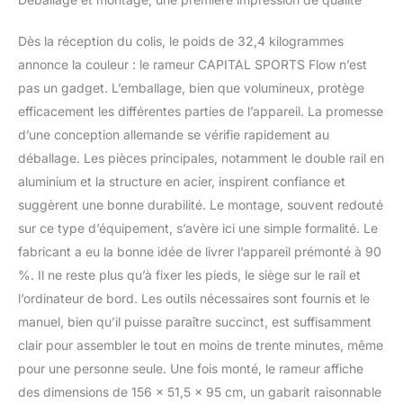
l'incliner à la verticale.
COMME SI VOUS ÉTIEZ
Dès la réception du colis, le poids de 32,4 kilogrammes
SUR L'EAU : Ce rameur
annonce la couleur : le rameur CAPITAL SPORTS Flow n’est
est une expérience
unique d'entraînement à
pas un gadget. L’emballage, bien que volumineux, protège
domicile. Les rames
efficacement les différentes parties de l’appareil. La promesse
ergonomiques procurent
d’une conception allemande se vérifie rapidement au
une sensation
déballage. Les pièces principales, notamment le double rail en
exceptionnelle, presque
comme si vous étiez en
aluminium et la structure en acier, inspirent confiance et
train de ramer sur un vrai
suggèrent une bonne durabilité. Le montage, souvent redouté
lac. Testez le ! FACILE
sur ce type d’équipement, s’avère ici une simple formalité. Le
D'UTILISATION : Le
fabricant a eu la bonne idée de livrer l’appareil prémonté à 90
réservoir a une capacité
de 13L et est en plastique
%. Il ne reste plus qu’à fixer les pieds, le siège sur le rail et
incassable qui permet
l’ordinateur de bord. Les outils nécessaires sont fournis et le
l'évacuation de l'eau
manuel, bien qu’il puisse paraître succinct, est suffisamment
grâce à la pompe
clair pour assembler le tout en moins de trente minutes, même
manuelle et au tuyau
flexible inclus. Les
pour une personne seule. Une fois monté, le rameur affiche
roulettes pour le déplacer
des dimensions de 156 x 51,5 x 95 cm, un gabarit raisonnable