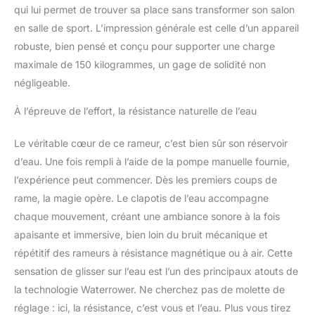
facilement. RÉSISTANCE
qui lui permet de trouver sa place sans transformer son salon
RÉGLABLE À VOTRE
en salle de sport. L’impression générale est celle d’un appareil
NIVEAU : La resistance à
l'eau peut être
robuste, bien pensé et conçu pour supporter une charge
déterminée de manière
maximale de 150 kilogrammes, un gage de solidité non
autonome, vous avez la
négligeable.
possibilité de réglage
avec le niveau de
À l’épreuve de l’effort, la résistance naturelle de l’eau
remplissage d'eau.
L'ordinateur vous donne
Le véritable cœur de ce rameur, c’est bien sûr son réservoir
des informations sur
d’eau. Une fois rempli à l’aide de la pompe manuelle fournie,
votre entraînement.
EQUIPEMENT FITNESS
l’expérience peut commencer. Dès les premiers coups de
DE QUALITÉ : Chez
rame, la magie opère. Le clapotis de l’eau accompagne
Capital Sports, nous
chaque mouvement, créant une ambiance sonore à la fois
concevons du matériel
apaisante et immersive, bien loin du bruit mécanique et
de fitness intelligent et
solide. Votre satisfaction
répétitif des rameurs à résistance magnétique ou à air. Cette
est notre priorité
sensation de glisser sur l’eau est l’un des principaux atouts de
absolue, c'est pourquoi
la technologie Waterrower. Ne cherchez pas de molette de
nous sommes toujours à
réglage : ici, la résistance, c’est vous et l’eau. Plus vous tirez
l'écoute de nos clients.