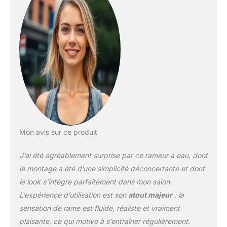
est une expérience
unique d'entraînement à
domicile. Les rames
ergonomiques procurent
une sensation
exceptionnelle, presque
comme si vous étiez en
train de ramer sur un vrai
lac. Testez le ! FACILE
D'UTILISATION : Le
réservoir a une capacité
de 13L et est en plastique
Mon avis sur ce produit
incassable qui permet
l'évacuation de l'eau
J’ai été agréablement surprise par ce rameur à eau, dont
grâce à la pompe
manuelle et au tuyau
le montage a été d’une simplicité déconcertante et dont
flexible inclus. Les
le look s’intègre parfaitement dans mon salon.
roulettes pour le déplacer
L’expérience d’utilisation est son
atout majeur
: la
facilement. RÉSISTANCE
sensation de rame est fluide, réaliste et vraiment
RÉGLABLE À VOTRE
NIVEAU : La resistance à
plaisante, ce qui motive à s’entraîner régulièrement.