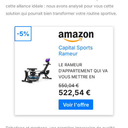
cette alliance idéale : nous avons analysé pour vous cette
solution qui pourrait bien transformer votre routine sportive.
-5%
Capital Sports
Rameur
d'Appartement,
LE RAMEUR
Rameur
D'APPARTEMENT QUI VA
Professionnel, à
VOUS METTRE EN
Eau 13L,
FORME : Ce rameur a été
Entraînement Banc
550,04 €
conçu pour être
d'Aviron, Ecran LCD,
522,54 €
confortable et très solide
Rail en Aluminium
afin qu'il dure dans le
120cm, 8 Niveaux
temps et soit adapté
de Résistance à
aussi aux grands
l'eau, Régulation du
gabarits. Pour le ranger
Niveau d'eau
facilement, vous pouvez
Déballage et montage, une première impression de qualité