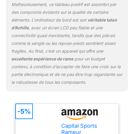
l'eau peut être
Malheureusement, ce tableau positif est assombri par
déterminée de manière
des compromis évidents sur la qualité de certains
autonome, vous avez la
éléments. L’ordinateur de bord est son
véritable talon
possibilité de réglage
avec le niveau de
d’Achille
, avec un écran LCD peu fiable et une
remplissage d'eau.
connectivité quasi inexistante, tandis que des pièces
L'ordinateur vous donne
comme la sangle ou les repose-pieds semblent assez
des informations sur
fragiles. Au final, c’est un appareil qui offre une
votre entraînement.
excellente expérience de rame
pour un budget
EQUIPEMENT FITNESS
DE QUALITÉ : Chez
contenu, à condition d’accepter de faire une croix sur la
Capital Sports, nous
partie électronique et de ne pas être trop regardante sur
concevons du matériel
la robustesse de tous les composants.
de fitness intelligent et
solide. Votre satisfaction
est notre priorité
absolue, c'est pourquoi
nous sommes toujours à
-5%
l'écoute de nos clients.
Capital Sports
Rameur