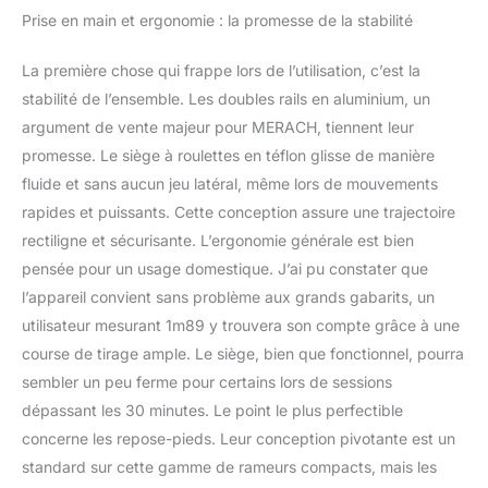
MERACH, qui sollicite 90
Prise en main et ergonomie : la promesse de la stabilité
% de vos groupes
musculaires. Brûlez une
La première chose qui frappe lors de l’utilisation, c’est la
quantité importante de
calories en seulement 20
stabilité de l’ensemble. Les doubles rails en aluminium, un
minutes, soit l'équivalent
argument de vente majeur pour MERACH, tiennent leur
d'une heure de jogging.
promesse. Le siège à roulettes en téflon glisse de manière
Tonifiez efficacement
fluide et sans aucun jeu latéral, même lors de mouvements
votre corps et renforcez
tous vos groupes
rapides et puissants. Cette conception assure une trajectoire
musculaires. 16 niveaux
rectiligne et sécurisante. L’ergonomie générale est bien
de résistance : Idéal pour
pensée pour un usage domestique. J’ai pu constater que
toute la famille. Avec 16
l’appareil convient sans problème aux grands gabarits, un
niveaux de résistance,
vous trouverez le réglage
utilisateur mesurant 1m89 y trouvera son compte grâce à une
idéal, que vous soyez
course de tirage ample. Le siège, bien que fonctionnel, pourra
débutant ou sportif
sembler un peu ferme pour certains lors de sessions
expérimenté. Les niveaux
dépassant les 30 minutes. Le point le plus perfectible
1 à 8 sont
concerne les repose-pieds. Leur conception pivotante est un
particulièrement adaptés
aux femmes, tandis que
standard sur cette gamme de rameurs compacts, mais les
les niveaux 9 à 16 offrent