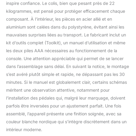
inspire confiance. Le colis, bien que pesant près de 22
sans déranger votre
famille et vos voisins.
kilogrammes, est pensé pour protéger efficacement chaque
Stabilité améliorée du
composant. À l’intérieur, les pièces en acier allié et en
double rail : La
aluminium sont calées dans du polystyrène, évitant ainsi les
conception stable et
mauvaises surprises liées au transport. Le fabricant inclut un
confortable du double
rail est plus stable et
kit d’outils complet (Toolkit), un manuel d’utilisation et même
durable que les
les deux piles AAA nécessaires au fonctionnement de la
systèmes à simple rail
console. Une attention appréciable qui permet de se lancer
conventionnels et offre
dans l’assemblage sans délai. En suivant la notice, le montage
une capacité de charge
allant jusqu'à 158 kg. Le
s’est avéré plutôt simple et rapide, ne dépassant pas les 30
rail de 165 cm de long
minutes. Si le manuel est globalement clair, certains schémas
convient aux utilisateurs
méritent une observation attentive, notamment pour
mesurant moins de 1,90
l’installation des pédales qui, malgré leur marquage, doivent
m, offrant plus de
confort et de sécurité.
parfois être inversées pour un ajustement parfait. Une fois
Brûlage efficace des
assemblé, l’appareil présente une finition soignée, avec sa
graisses : Améliorez
couleur blanche nordique qui s’intègre discrètement dans un
votre condition physique
intérieur moderne.
générale avec le rameur