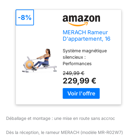
-8%
MERACH Rameur
D'appartement, 16
Niveaux de
Système magnétique
résistance, rameur
silencieux :
Silencieux à
Performances
résistance
puissantes pour un
magnétique,
249,99 €
entraînement silencieux.
Conception à
229,99 €
Avec un volant d'inertie
Double Piste
de 5,5 kg et une
améliorée pour Une
résistance allant jusqu'à
stabilité Accrue,
32 kg, il offre un support
Assemblage Facile
magnétique puissant
(Blanc)
pour une expérience de
Déballage et montage : une mise en route sans accroc
rameur quasi silencieuse.
Entraînez-vous à la
Dès la réception, le rameur MERACH (modèle MR-R02W7)
maison à tout moment