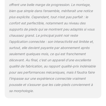
calories en seulement 20
offrent une belle marge de progression. Le montage,
minutes, soit l'équivalent
bien que simple dans l’ensemble, mériterait une notice
d'une heure de jogging.
plus explicite. Cependant, tout n’est pas parfait : le
Tonifiez efficacement
confort est perfectible, notamment au niveau des
votre corps et renforcez
supports de pieds qui se montrent peu adaptés si vous
tous vos groupes
musculaires. 16 niveaux
chaussez grand. Le principal point noir reste
de résistance : Idéal pour
l’application connectée : son interactivité est limitée et,
toute la famille. Avec 16
surtout, elle devient payante par abonnement après
niveaux de résistance,
seulement quelques mois, ce qui est franchement
vous trouverez le réglage
idéal, que vous soyez
décevant. Au final, c’est un appareil d’une excellente
débutant ou sportif
qualité de fabrication, au rapport qualité-prix indéniable
expérimenté. Les niveaux
pour ses performances mécaniques, mais il faudra faire
1 à 8 sont
l’impasse sur une expérience connectée vraiment
particulièrement adaptés
aux femmes, tandis que
poussée et s’assurer que les cale-pieds conviennent à
les niveaux 9 à 16 offrent
sa morphologie.
un défi plus intense aux
hommes. APP exclusive
MERACH Smart :