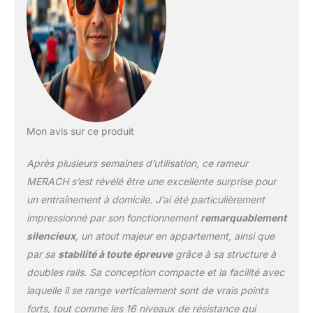
double rail : La
conception stable et
confortable du double
rail est plus stable et
durable que les
systèmes à simple rail
conventionnels et offre
une capacité de charge
allant jusqu'à 158 kg. Le
Mon avis sur ce produit
rail de 165 cm de long
convient aux utilisateurs
Après plusieurs semaines d’utilisation, ce rameur
mesurant moins de 1,90
m, offrant plus de
MERACH s’est révélé être une excellente surprise pour
confort et de sécurité.
un entraînement à domicile. J’ai été particulièrement
Brûlage efficace des
impressionné par son fonctionnement
remarquablement
graisses : Améliorez
silencieux
, un atout majeur en appartement, ainsi que
votre condition physique
générale avec le rameur
par sa
stabilité à toute épreuve
grâce à sa structure à
MERACH, qui sollicite 90
doubles rails. Sa conception compacte et la facilité avec
% de vos groupes
laquelle il se range verticalement sont de vrais points
musculaires. Brûlez une
forts, tout comme les 16 niveaux de résistance qui
quantité importante de