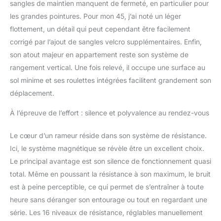
sangles de maintien manquent de fermeté, en particulier pour
un défi plus intense aux
les grandes pointures. Pour mon 45, j’ai noté un léger
hommes. APP exclusive
flottement, un détail qui peut cependant être facilement
MERACH Smart :
Personnalisez votre
corrigé par l’ajout de sangles velcro supplémentaires. Enfin,
entraînement et
son atout majeur en appartement reste son système de
connectez-vous à
rangement vertical. Une fois relevé, il occupe une surface au
l'application MERACH via
sol minime et ses roulettes intégrées facilitent grandement son
Bluetooth pour suivre
vos données
déplacement.
d'entraînement, votre
progression et votre
À l’épreuve de l’effort : silence et polyvalence au rendez-vous
consommation de
calories en temps réel.
Le cœur d’un rameur réside dans son système de résistance.
Plus de 1 000 cours et
Ici, le système magnétique se révèle être un excellent choix.
jeux interactifs
Le principal avantage est son silence de fonctionnement quasi
garantissent un
total. Même en poussant la résistance à son maximum, le bruit
entraînement stimulant
et varié.
est à peine perceptible, ce qui permet de s’entraîner à toute
heure sans déranger son entourage ou tout en regardant une
série. Les 16 niveaux de résistance, réglables manuellement