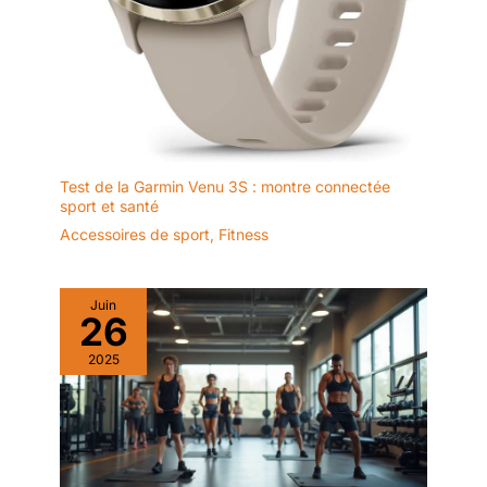
Test de la Garmin Venu 3S : montre connectée
sport et santé
Accessoires de sport
,
Fitness
Juin
26
2025