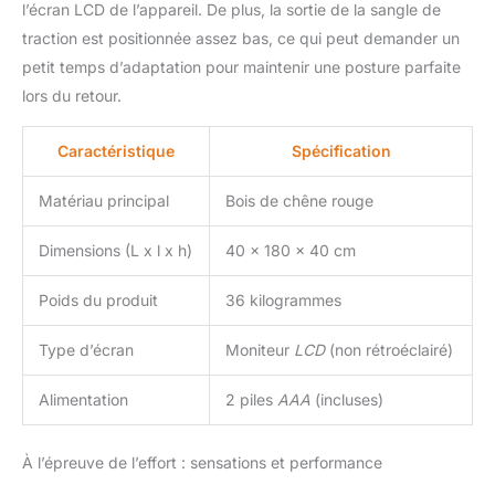
l’écran LCD de l’appareil. De plus, la sortie de la sangle de
Grâce au réservoir d'eau
traction est positionnée assez bas, ce qui peut demander un
de 15 litres, vous pouvez
facilement régler la
petit temps d’adaptation pour maintenir une posture parfaite
résistance à l'intensité
lors du retour.
souhaitée.
Caractéristique
Spécification
Matériau principal
Bois de chêne rouge
Dimensions (L x l x h)
40 x 180 x 40 cm
Poids du produit
36 kilogrammes
Type d’écran
Moniteur
LCD
(non rétroéclairé)
Alimentation
2 piles
AAA
(incluses)
À l’épreuve de l’effort : sensations et performance