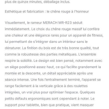
ergonomique : le rameur
plus de quinze minutes, déballage inclus.
à eau MERACH est
équipé de rails surélevés
Esthétique et fabrication : le chêne rouge à l’honneur
pour plus de confort,
même pour les plus
Visuellement, le rameur MERACH MR-R23 séduit
grands utilisateurs. Les
immédiatement. Le choix du chêne rouge massif lui confère
poignées en cuir et les
une chaleur et une élégance rares pour un appareil de fitness,
sangles de pied
améliorées préviennent
lui permettant de s’intégrer dans un intérieur sans le
les ampoules et les
dénaturer. La finition du bois est de très bonne qualité, tout
blessures et garantissent
comme la robustesse des parties métalliques. L’ensemble
un entraînement sûr et
respire la solidité. Le design est bien pensé, notamment avec
confortable.
Entraînement complet du
un siège positionné assez haut, ce qui facilite grandement la
corps : le rammage
montée et la descente, un détail appréciable après une
active 90 % des groupes
séance intense. Une fois l’entraînement terminé, l’appareil se
musculaires et fournit un
range facilement à la verticale grâce à des roulettes
entraînement efficace
pour tous les niveaux de
intégrées, un vrai plus pour optimiser l’espace. Quelques
fitness. Chaque coup
petits défauts ergonomiques sont cependant à noter. Le
entraîne les jambes, le
support pour tablette, bien que pratique, vient masquer
tronc, le dos et les bras.