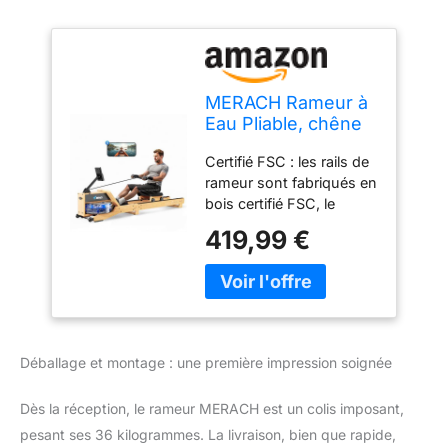
MERACH Rameur à
Eau Pliable, chêne
Rouge et siège
Certifié FSC : les rails de
Confortable, avec
rameur sont fabriqués en
Application
bois certifié FSC, le
Exclusive, Carte
chêne rouge massif allie
Interactive et Jeux,
419,99 €
élégance naturelle avec
expérience d'aviron
une longue durée de vie,
immersive,
avec une charge
rétroéclairage LED
maximale de 158 kg et
(R23O1)
une taille allant jusqu'à 2
mètres, idéal pour le
Déballage et montage : une première impression soignée
plaisir en famille.
Expérience de rameur
Dès la réception, le rameur MERACH est un colis imposant,
intense : ce rameur est
équipé de 12 pagaies qui
pesant ses 36 kilogrammes. La livraison, bien que rapide,