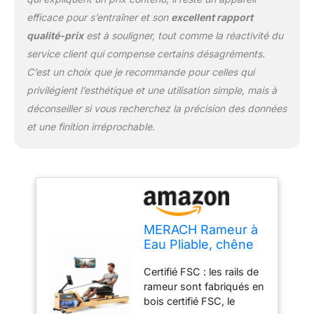
confortable.
efficace pour s’entraîner et son
excellent rapport
Entraînement complet du
corps : le rammage
qualité-prix
est à souligner, tout comme la réactivité du
active 90 % des groupes
service client qui compense certains désagréments.
musculaires et fournit un
C’est un choix que je recommande pour celles qui
entraînement efficace
privilégient l’esthétique et une utilisation simple, mais à
pour tous les niveaux de
fitness. Chaque coup
déconseiller si vous recherchez la précision des données
entraîne les jambes, le
et une finition irréprochable.
tronc, le dos et les bras.
Grâce au réservoir d'eau
de 15 litres, vous pouvez
facilement régler la
résistance à l'intensité
souhaitée.
MERACH Rameur à
Eau Pliable, chêne
Rouge et siège
Certifié FSC : les rails de
Confortable, avec
rameur sont fabriqués en
Application
bois certifié FSC, le
Exclusive, Carte