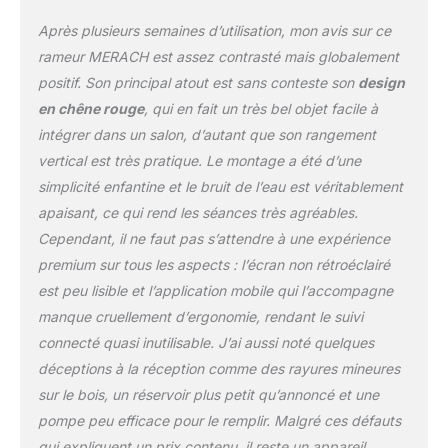
quelques secondes pour
Après plusieurs semaines d’utilisation, mon avis sur ce
économiser de l'espace.
Cette fonction peu
rameur MERACH est assez contrasté mais globalement
encombrante s'adapte à
positif. Son principal atout est sans conteste son
design
votre espace de vie,
en chêne rouge
, qui en fait un très bel objet facile à
tandis que la finition
intégrer dans un salon, d’autant que son rangement
élégante en bois
s'intègre parfaitement à
vertical est très pratique. Le montage a été d’une
votre décoration. Design
simplicité enfantine et le bruit de l’eau est véritablement
ergonomique : le rameur
apaisant, ce qui rend les séances très agréables.
à eau MERACH est
Cependant, il ne faut pas s’attendre à une expérience
équipé de rails surélevés
pour plus de confort,
premium sur tous les aspects : l’écran non rétroéclairé
même pour les plus
est peu lisible et l’application mobile qui l’accompagne
grands utilisateurs. Les
manque cruellement d’ergonomie, rendant le suivi
poignées en cuir et les
connecté quasi inutilisable. J’ai aussi noté quelques
sangles de pied
améliorées préviennent
déceptions à la réception comme des rayures mineures
les ampoules et les
sur le bois, un réservoir plus petit qu’annoncé et une
blessures et garantissent
pompe peu efficace pour le remplir. Malgré ces défauts
un entraînement sûr et
qui expliquent un prix contenu, il reste un appareil