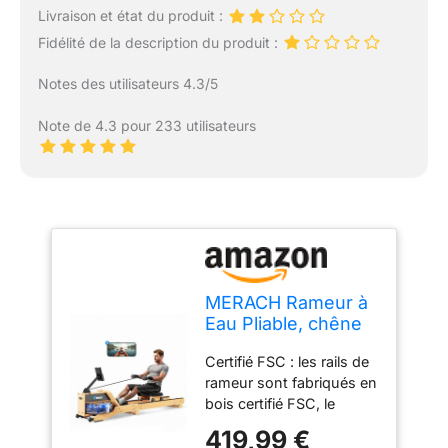
Livraison et état du produit :
Fidélité de la description du produit :
Notes des utilisateurs 4.3/5
Note de 4.3 pour 233 utilisateurs
MERACH Rameur à
Eau Pliable, chêne
Rouge et siège
Certifié FSC : les rails de
Confortable, avec
rameur sont fabriqués en
Application
bois certifié FSC, le
Exclusive, Carte
chêne rouge massif allie
Interactive et Jeux,
419,99 €
élégance naturelle avec