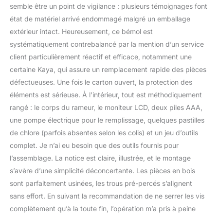
augmentent la résistance
semble être un point de vigilance : plusieurs témoignages font
de 45 % assurant une
état de matériel arrivé endommagé malgré un emballage
résistance plus uniforme,
extérieur intact. Heureusement, ce bémol est
silencieuse et constante.
systématiquement contrebalancé par la mention d’un service
Chaque pagaie assure
un contact uniforme
client particulièrement réactif et efficace, notamment une
avec la surface de l'eau,
certaine Kaya, qui assure un remplacement rapide des pièces
assurant ainsi une
défectueuses. Une fois le carton ouvert, la protection des
expérience de canottage
éléments est sérieuse. À l’intérieur, tout est méthodiquement
réaliste et intense. Facile
à ranger : l'appareil se
rangé : le corps du rameur, le moniteur LCD, deux piles AAA,
replie ou se place en
une pompe électrique pour le remplissage, quelques pastilles
quelques secondes pour
de chlore (parfois absentes selon les colis) et un jeu d’outils
économiser de l'espace.
complet. Je n’ai eu besoin que des outils fournis pour
Cette fonction peu
encombrante s'adapte à
l’assemblage. La notice est claire, illustrée, et le montage
votre espace de vie,
s’avère d’une simplicité déconcertante. Les pièces en bois
tandis que la finition
sont parfaitement usinées, les trous pré-percés s’alignent
élégante en bois
sans effort. En suivant la recommandation de ne serrer les vis
s'intègre parfaitement à
votre décoration. Design
complètement qu’à la toute fin, l’opération m’a pris à peine