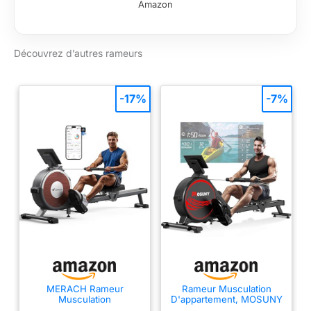
Amazon
autorégulatrice avec
des mouvements
fluides, sans torsion
Découvrez d’autres rameurs
et sans impact.
Moniteur
performance S4
affiche le temps, la
-17%
-7%
distance, l'intensité,
la fréquence des
mouvements et la
fréquence cardiaque
si option « kit cardio
». Exercice autonome
à 100%. mobilise
84% des muscles du
corps. Efficace en un
minimum de temps.
Pas de branchement.
Peu encombrant, se
range à la verticale
MERACH Rameur
Rameur Musculation
Musculation
D'appartement, MOSUNY
après utilisation
D'appartement, 16
16 Niveaux de Résistance