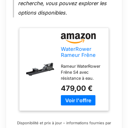
recherche, vous pouvez explorer les
options disponibles.
WaterRower
Rameur Frêne
avec moniteur
Rameur WaterRower
S4
Frêne S4 avec
résistance à eau.
Double rails. Roue
479,00 €
d'inertie brevetée
WaterFlyWheel dans
la cuve remplie d'eau,
simule les sensations
d'un aviron qui glisse
sur l'eau et offre une
Disponibilité et prix à jour – informations fournies par
résistance