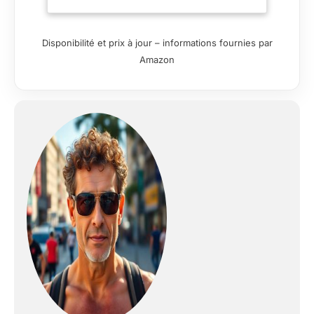
simule les sensations
d'un aviron qui glisse
sur l'eau et offre une
Disponibilité et prix à jour – informations fournies par
résistance
Amazon
autorégulatrice avec
des mouvements
fluides, sans torsion
et sans impact.
Moniteur
performance S4
affiche le temps, la
distance, l'intensité,
la fréquence des
mouvements et la
fréquence cardiaque
si option « kit cardio
». Exercice autonome
à 100%. mobilise
84% des muscles du
corps. Efficace en un
minimum de temps.