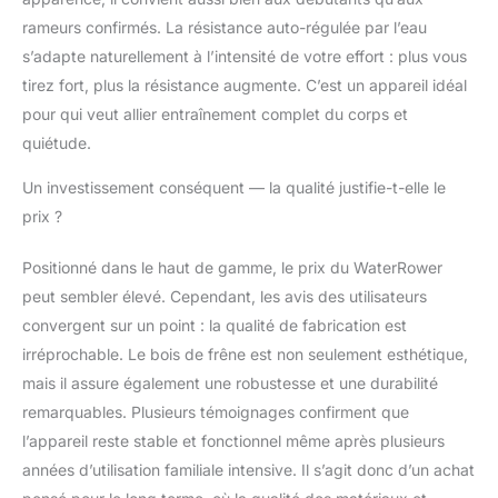
Exercice autonome à
rameurs confirmés. La résistance auto-régulée par l’eau
100%. mobilise 84%
s’adapte naturellement à l’intensité de votre effort : plus vous
des muscles du corps.
Efficace en un
tirez fort, plus la résistance augmente. C’est un appareil idéal
minimum de temps.
pour qui veut allier entraînement complet du corps et
Pas de branchement.
quiétude.
Peu encombrant, se
range à la verticale
Un investissement conséquent — la qualité justifie-t-elle le
après utilisation
prix ?
Positionné dans le haut de gamme, le prix du WaterRower
peut sembler élevé. Cependant, les avis des utilisateurs
convergent sur un point : la qualité de fabrication est
irréprochable. Le bois de frêne est non seulement esthétique,
mais il assure également une robustesse et une durabilité
remarquables. Plusieurs témoignages confirment que
l’appareil reste stable et fonctionnel même après plusieurs
années d’utilisation familiale intensive. Il s’agit donc d’un achat