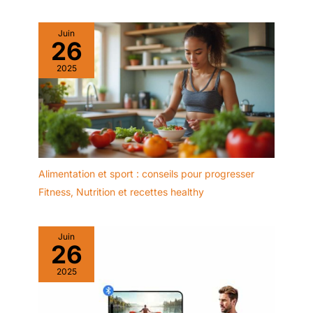
concernant ce rameur !
CONTACTEZ-NOUS :
Connectez-vous à votre compte
Juin
Amazon > Retrouvez vos
26
commandes > Cliquez sur le
vendeur > Cliquez sur « Poser
2025
une question ».
Alimentation et sport : conseils pour progresser
Fitness
,
Nutrition et recettes healthy
Juin
26
2025