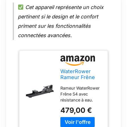
Cet appareil représente un choix
pertinent si le design et le confort
priment sur les fonctionnalités
connectées avancées.
WaterRower
Rameur Frêne
avec moniteur
Rameur WaterRower
S4
Frêne S4 avec
résistance à eau.
Double rails. Roue
479,00 €
d'inertie brevetée
WaterFlyWheel dans
la cuve remplie d'eau,