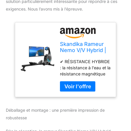
solution particulièrement intéressante pour répondre à ces
exigences. Nous l’avons mis à l’épreuve.
Skandika Rameur
Nemo V/V Hybrid |
Résistance à
✔ RÉSISTANCE HYBRIDE
l'eau/Eau et
: la résistance à l'eau et la
résistance
résistance magnétique
magnétique |
réunies combine
Réservoir à 90°,
intelligemment les
Max 200 cm & 150
avantages des deux
kg, Compatible
types de résistance. La
avec App | Rameur
résistance magnétique
à Eau pour la
Déballage et montage : une première impression de
offre un réglage
Maison (Nemo V
électronique simple de 16
Hybrid)
robustesse
niveaux de résistance,
tandis que l'eau procure