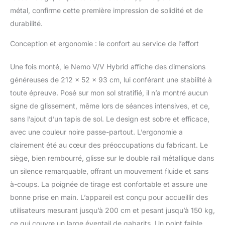
longueur de jambe
métal, confirme cette première impression de solidité et de
intérieure maximale de
durabilité.
90 cm. Entraînement
confortable avec une
Conception et ergonomie : le confort au service de l’effort
taille maximale de 200
cm et un poids corporel
Une fois monté, le Nemo V/V Hybrid affiche des dimensions
maximal de 150 kg. ✔
FONCTION DE
généreuses de 212 x 52 x 93 cm, lui conférant une stabilité à
RANGEMENT À LA
toute épreuve. Posé sur mon sol stratifié, il n’a montré aucun
VERTICALE : pour un
signe de glissement, même lors de séances intensives, et ce,
rangement peu
sans l’ajout d’un tapis de sol. Le design est sobre et efficace,
encombrant, des
roulettes de transport
avec une couleur noire passe-partout. L’ergonomie a
pratiques et une
clairement été au cœur des préoccupations du fabricant. Le
protection contre le
siège, bien rembourré, glisse sur le double rail métallique dans
basculement sont
un silence remarquable, offrant un mouvement fluide et sans
montées sur le réservoir
et les roulettes. Ainsi, le
à-coups. La poignée de tirage est confortable et assure une
rameur peut être déplacé
bonne prise en main. L’appareil est conçu pour accueillir des
et rangé à la verticale
utilisateurs mesurant jusqu’à 200 cm et pesant jusqu’à 150 kg,
sans problème à la
ce qui couvre un large éventail de gabarits. Un point faible