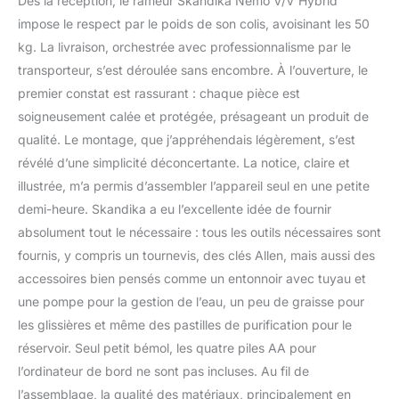
Dès la réception, le rameur Skandika Nemo V/V Hybrid
une sensation d'aviron
impose le respect par le poids de son colis, avoisinant les 50
naturelle et un son
kg. La livraison, orchestrée avec professionnalisme par le
agréable. ✔
TECHNOLOGIE DU
transporteur, s’est déroulée sans encombre. À l’ouverture, le
RÉSERVOIR À 90° : le
premier constat est rassurant : chaque pièce est
réservoir d'eau incliné à
soigneusement calée et protégée, présageant un produit de
90° permet un
qualité. Le montage, que j’appréhendais légèrement, s’est
entraînement encore
plus efficace qu'avec une
révélé d’une simplicité déconcertante. La notice, claire et
inclinaison nulle ou un
illustrée, m’a permis d’assembler l’appareil seul en une petite
réservoir à 45°. Il en
demi-heure. Skandika a eu l’excellente idée de fournir
résulte un effort encore
absolument tout le nécessaire : tous les outils nécessaires sont
plus important pour
fournis, y compris un tournevis, des clés Allen, mais aussi des
mettre les rames en
mouvement. ✔ APPAREIL
accessoires bien pensés comme un entonnoir avec tuyau et
D'ENTRAÎNEMENT
une pompe pour la gestion de l’eau, un peu de graisse pour
ROBUSTE : le rameur
les glissières et même des pastilles de purification pour le
robuste et au design
réservoir. Seul petit bémol, les quatre piles AA pour
élégant offre un rail
résistant et silencieux de
l’ordinateur de bord ne sont pas incluses. Au fil de
125 cm avec une
l’assemblage, la qualité des matériaux, principalement en