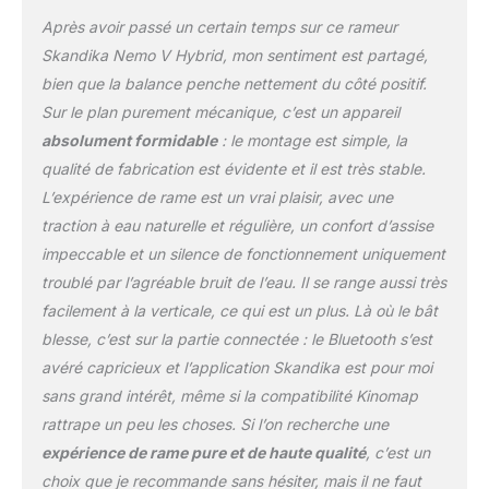
mettre les rames en
Après avoir passé un certain temps sur ce rameur
mouvement. ✔ APPAREIL
Skandika Nemo V Hybrid, mon sentiment est partagé,
D'ENTRAÎNEMENT
bien que la balance penche nettement du côté positif.
ROBUSTE : le rameur
Sur le plan purement mécanique, c’est un appareil
robuste et au design
élégant offre un rail
absolument formidable
: le montage est simple, la
résistant et silencieux de
qualité de fabrication est évidente et il est très stable.
125 cm avec une
L’expérience de rame est un vrai plaisir, avec une
longueur de jambe
traction à eau naturelle et régulière, un confort d’assise
intérieure maximale de
90 cm. Entraînement
impeccable et un silence de fonctionnement uniquement
confortable avec une
troublé par l’agréable bruit de l’eau. Il se range aussi très
taille maximale de 200
facilement à la verticale, ce qui est un plus. Là où le bât
cm et un poids corporel
blesse, c’est sur la partie connectée : le Bluetooth s’est
maximal de 150 kg. ✔
FONCTION DE
avéré capricieux et l’application Skandika est pour moi
RANGEMENT À LA
sans grand intérêt, même si la compatibilité Kinomap
VERTICALE : pour un
rattrape un peu les choses. Si l’on recherche une
rangement peu
expérience de rame pure et de haute qualité
, c’est un
encombrant, des
roulettes de transport
choix que je recommande sans hésiter, mais il ne faut