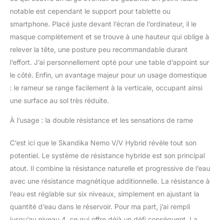
maison. ✔
ENTRAÎNEMENT
notable est cependant le support pour tablette ou
EFFICACE
smartphone. Placé juste devant l’écran de l’ordinateur, il le
D'ENDURANCE : 5
masque complètement et se trouve à une hauteur qui oblige à
niveaux de remplissage
relever la tête, une posture peu recommandable durant
et 16 niveaux de
résistance, associés au
l’effort. J’ai personnellement opté pour une table d’appoint sur
récepteur de fréquence
le côté. Enfin, un avantage majeur pour un usage domestique
cardiaque intégré et à la
: le rameur se range facilement à la verticale, occupant ainsi
console moderne à
une surface au sol très réduite.
bouton rotatif,
permettent de contrôler
À l’usage : la double résistance et les sensations de rame
de manière optimale
l'entraînement.
C’est ici que le Skandika Nemo V/V Hybrid révèle tout son
L'entraînement reste
confortable grâce au
potentiel. Le système de résistance hybride est son principal
siège ergonomique et
atout. Il combine la résistance naturelle et progressive de l’eau
aux repose-pieds
avec une résistance magnétique additionnelle. La résistance à
robustes avec sangles
l’eau est réglable sur six niveaux, simplement en ajustant la
réglables.
quantité d’eau dans le réservoir. Pour ma part, j’ai rempli
jusqu’au niveau 4, ce qui offre déjà un défi conséquent. La