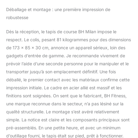
2,5 ch, son inclinaison
Déballage et montage : une première impression de
réglable et sa connectivité
robustesse
avec des applis telles que
Zwift et Kinomap vous
plongent dans des séances
Dès la réception, le tapis de course BH Milan impose le
dynamiques et interactives.
respect. Le colis, pesant 81 kilogrammes pour des dimensions
Avec un cadre robuste, un
de 173 x 85 x 30 cm, annonce un appareil sérieux, loin des
système d'amortissement
gadgets d’entrée de gamme. Je recommande vivement de
et un écran LED de pointe,
prévoir l’aide d’une seconde personne pour le manipuler et le
le Z-Tech redéfinit
l'entraînement à domicile.
transporter jusqu’à son emplacement définitif. Une fois
CONSOLE REEBOK,
déballé, le premier contact avec les matériaux confirme cette
APPLICATIONS KINOMAP
impression initiale. Le cadre en acier allié est massif et les
ET ZWIFT. Elles vous
finitions sont soignées. On sent que le fabricant, BH Fitness,
offrent des séances
d'entraînement interactives
une marque reconnue dans le secteur, n’a pas lésiné sur la
qui transforment votre
qualité structurelle. Le montage s’est avéré relativement
routine d'exercice en une
simple. La notice est claire et les composants principaux sont
expérience plus
pré-assemblés. En une petite heure, et avec un minimum
divertissante et plus
motivante. Ces plateformes
d’outillage fourni, le tapis était sur pied, prêt à fonctionner.