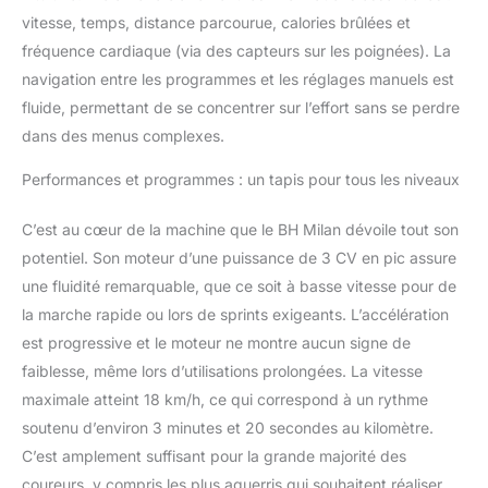
pouvez personnaliser
vitesse, temps, distance parcourue, calories brûlées et
chaque séance
d'entraînement en fonction
fréquence cardiaque (via des capteurs sur les poignées). La
de vos objectifs, qu'il
navigation entre les programmes et les réglages manuels est
s'agisse d'améliorer votre
fluide, permettant de se concentrer sur l’effort sans se perdre
endurance, votre vitesse
dans des menus complexes.
ou simplement de profiter
d'une marche rapide.
Performances et programmes : un tapis pour tous les niveaux
L'ÉLÉGANT ÉCRAN À
DIODES
C’est au cœur de la machine que le BH Milan dévoile tout son
ÉLECTROLUMINESCENTES
VOUS INFORME EN TEMPS
potentiel. Son moteur d’une puissance de 3 CV en pic assure
RÉEL DE VOS
une fluidité remarquable, que ce soit à basse vitesse pour de
PERFORMANCES. Il affiche
la marche rapide ou lors de sprints exigeants. L’accélération
des données clés telles que
est progressive et le moteur ne montre aucun signe de
la vitesse, le temps, la
distance parcourue, les
faiblesse, même lors d’utilisations prolongées. La vitesse
calories brûlées, le pouls,
maximale atteint 18 km/h, ce qui correspond à un rythme
l'inclinaison et la fréquence
soutenu d’environ 3 minutes et 20 secondes au kilomètre.
cardiaque. Grâce à cet
C’est amplement suffisant pour la grande majorité des
affichage complet, vous
coureurs, y compris les plus aguerris qui souhaitent réaliser
pouvez contrôler et ajuster