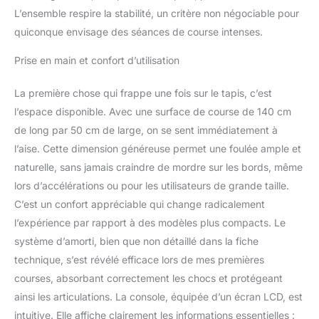
vous permettent d'explorer
L’ensemble respire la stabilité, un critère non négociable pour
des itinéraires virtuels, de
quiconque envisage des séances de course intenses.
participer à des défis en
temps réel et de profiter de
Prise en main et confort d’utilisation
séances guidées par des
experts, le tout dans le
La première chose qui frappe une fois sur le tapis, c’est
confort de votre domicile.
l’espace disponible. Avec une surface de course de 140 cm
Grâce à elles, rester en
forme sera plus
de long par 50 cm de large, on se sent immédiatement à
dynamique, plus amusant
l’aise. Cette dimension généreuse permet une foulée ample et
et plus personnalisé. UNE
naturelle, sans jamais craindre de mordre sur les bords, même
LARGE GAMME DE
lors d’accélérations ou pour les utilisateurs de grande taille.
VITESSES, DE 1 À 20 KM/H.
Elle vous permet d'adapter
C’est un confort appréciable qui change radicalement
votre entraînement à vos
l’expérience par rapport à des modèles plus compacts. Le
besoins, qu'il s'agisse
système d’amorti, bien que non détaillé dans la fiche
d'une promenade tranquille
technique, s’est révélé efficace lors de mes premières
pour vous détendre ou
d'un sprint intense qui
courses, absorbant correctement les chocs et protégeant
testera vos limites. Grâce à
ainsi les articulations. La console, équipée d’un écran LCD, est
cette polyvalence, vous
intuitive. Elle affiche clairement les informations essentielles :