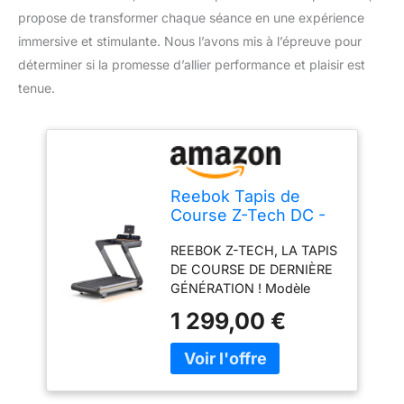
propose de transformer chaque séance en une expérience
immersive et stimulante. Nous l’avons mis à l’épreuve pour
déterminer si la promesse d’allier performance et plaisir est
tenue.
Reebok Tapis de
Course Z-Tech DC -
Kinomap et Zwift -
REEBOK Z-TECH, LA TAPIS
Vitesse Max 20km/h -
DE COURSE DE DERNIÈRE
154x55cm - Moteur
GÉNÉRATION ! Modèle
2,5ch - Moniteur LED
exclusif de fitnessdigital. Il
- Usage Domestique
1 299,00 €
allie innovation et
performance pour vous
offrir une expérience
d'entraînement imbattable.
Son puissant moteur de