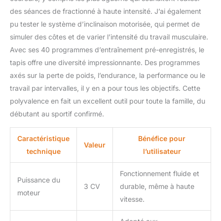
votre entraînement
des séances de fractionné à haute intensité. J’ai également
instantanément pour
pu tester le système d’inclinaison motorisée, qui permet de
atteindre vos objectifs plus
simuler des côtes et de varier l’intensité du travail musculaire.
efficacement et garder un
Avec ses 40 programmes d’entraînement pré-enregistrés, le
contrôle total sur vos
progrès. LE MOTEUR À
tapis offre une diversité impressionnante. Des programmes
COURANT CONTINU
axés sur la perte de poids, l’endurance, la performance ou le
GARANTIT DES
travail par intervalles, il y en a pour tous les objectifs. Cette
PERFORMANCES
polyvalence en fait un excellent outil pour toute la famille, du
EFFICACES ET
PUISSANTES, OFFRANT
débutant au sportif confirmé.
UNE PUISSANCE
CONTINUE DE 2,5 CH.
Caractéristique
Bénéfice pour
Pour des séances
Valeur
technique
l’utilisateur
d'entraînement régulières
et un moteur de pointe de
Fonctionnement fluide et
4 ch, idéal pour des
Puissance du
performances de pointe.
3 CV
durable, même à haute
moteur
Cette combinaison garantit
vitesse.
un fonctionnement souple
et durable, s'adaptant à