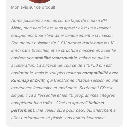
d'entraînement interactives
Mon avis sur ce produit
qui transforment votre
routine d'exercice en une
Après plusieurs séances sur ce tapis de course BH
expérience plus
divertissante et plus
Milan, mon verdict est sans appel : c’est un excellent
motivante. Ces plateformes
équipement pour s’entraîner sérieusement à la maison.
vous permettent d'explorer
Son moteur puissant de 3 CV permet d’atteindre les 18
des itinéraires virtuels, de
km/h sans broncher, et sa structure massive en acier lui
participer à des défis en
temps réel et de profiter de
confère une
stabilité remarquable
, même en pleine
séances guidées par des
accélération. La surface de course de 140×50 cm est
experts, le tout dans le
confortable, mais le vrai plus reste sa
compatibilité avec
confort de votre domicile.
Kinomap et Zwift
, qui transforme chaque session en une
Grâce à elles, rester en
forme sera plus
expérience immersive et motivante. Si l’écran LCD est
dynamique, plus amusant
simple, il va à l’essentiel et les 40 programmes intégrés
et plus personnalisé. UNE
complètent bien l’offre. C’est un appareil
fiable et
LARGE GAMME DE
performant
, une valeur sûre pour ceux qui cherchent à
VITESSES, DE 1 À 20 KM/H.
Elle vous permet d'adapter
allier performance et plaisir sans quitter leur salon.
votre entraînement à vos