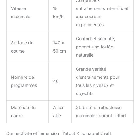
Adapté aux
différents niveaux
Vitesse
18
entraînements intensifs et
d'intensité pour vous
maximale
km/h
aux coureurs
permettre de profiter
d'entraînements plus
expérimentés.
dynamiques et polyvalents.
Confort et sécurité,
Surface de
140 x
permet une foulée
course
50 cm
naturelle.
Grande variété
Nombre de
d’entraînements pour
40
programmes
tous les niveaux et
objectifs.
Matériau du
Acier
Stabilité et robustesse
cadre
allié
maximales durant l’effort.
Connectivité et immersion : l’atout Kinomap et Zwift