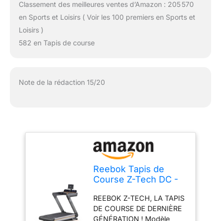
Classement des meilleures ventes d’Amazon : 205 570
en Sports et Loisirs ( Voir les 100 premiers en Sports et
Loisirs )
582 en Tapis de course
Note de la rédaction 15/20
Reebok Tapis de
Course Z-Tech DC -
Kinomap et Zwift -
REEBOK Z-TECH, LA TAPIS
Vitesse Max 20km/h -
DE COURSE DE DERNIÈRE
154x55cm - Moteur
GÉNÉRATION ! Modèle
2,5ch - Moniteur LED