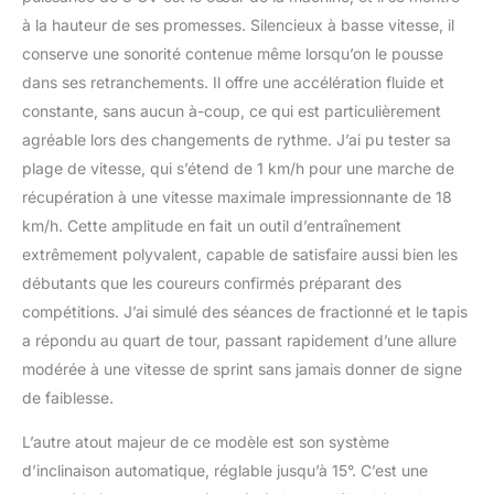
lors de votre commande!
à la hauteur de ses promesses. Silencieux à basse vitesse, il
Si vous indiquez des
conserve une sonorité contenue même lorsqu’on le pousse
coordonnées
incorrectes/non valables,
dans ses retranchements. Il offre une accélération fluide et
la prise de contact est
constante, sans aucun à-coup, ce qui est particulièrement
impossible et la
agréable lors des changements de rythme. J’ai pu tester sa
marchandise ne peut
plage de vitesse, qui s’étend de 1 km/h pour une marche de
malheureusement pas
récupération à une vitesse maximale impressionnante de 18
être livrée. L'article est
expédié par transporteur.
km/h. Cette amplitude en fait un outil d’entraînement
La livraison s'effectue
extrêmement polyvalent, capable de satisfaire aussi bien les
gratuitement au bord du
débutants que les coureurs confirmés préparant des
trottoir.
compétitions. J’ai simulé des séances de fractionné et le tapis
a répondu au quart de tour, passant rapidement d’une allure
modérée à une vitesse de sprint sans jamais donner de signe
de faiblesse.
L’autre atout majeur de ce modèle est son système
d’inclinaison automatique, réglable jusqu’à 15°. C’est une