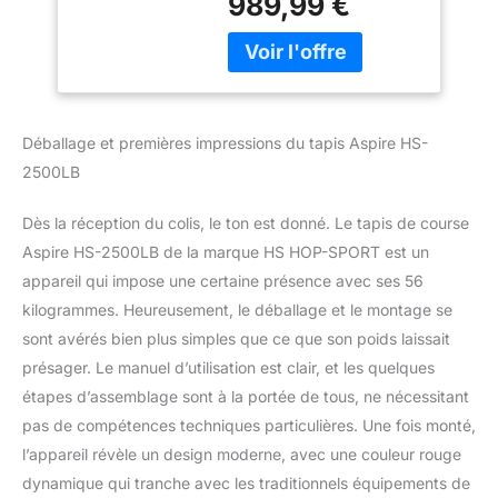
989,99 €
entraînement cardio
50x125 cm, USB et
optimaux par tous les
Bluetooth, Charge
temps. Lorsque vous
jusqu'à 150 kg,
avez terminé l'exercice,
Inclinaison jusqu'à
vous pouvez plier le tapis
15°
sur roulette pliable et le
Déballage et premières impressions du tapis Aspire HS-
mettre dans un coin.
2500LB
APPAREIL FITNESS DE
HAUTE QUALITÉ :
Moteur puissant de 3
Dès la réception du colis, le ton est donné. Le tapis de course
CV, surface de course 50
Aspire HS-2500LB de la marque HS HOP-SPORT est un
x 125 cm, vitesse
appareil qui impose une certaine présence avec ses 56
maximale jusqu'à 18
kilogrammes. Heureusement, le déballage et le montage se
km/h, connexion USB et
sont avérés bien plus simples que ce que son poids laissait
Bluetooth, affichage
lisible, charge maximale
présager. Le manuel d’utilisation est clair, et les quelques
jusqu'à 150 kg, réglage
étapes d’assemblage sont à la portée de tous, ne nécessitant
de l'inclinaison à partir de
pas de compétences techniques particulières. Une fois monté,
0 ° à 15°, application
l’appareil révèle un design moderne, avec une couleur rouge
mobile FitShow. MESURE
DU POULS : Les capteurs
dynamique qui tranche avec les traditionnels équipements de