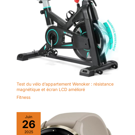
déplacer sans effort vers le
trottoir.
bureau, la chambre ou toute
autre pièce. Son encombrement
réduit permet une installation
flexible, même dans un angle,
sans sacrifier d'espace.
Test du vélo d’appartement Wenoker : résistance
magnétique et écran LCD amélioré
Fitness
Juin
26
2025