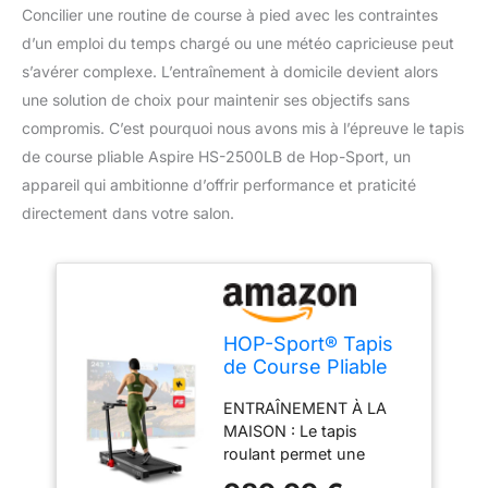
Concilier une routine de course à pied avec les contraintes
d’un emploi du temps chargé ou une météo capricieuse peut
s’avérer complexe. L’entraînement à domicile devient alors
une solution de choix pour maintenir ses objectifs sans
compromis. C’est pourquoi nous avons mis à l’épreuve le tapis
de course pliable Aspire HS-2500LB de Hop-Sport, un
appareil qui ambitionne d’offrir performance et praticité
directement dans votre salon.
HOP-Sport® Tapis
de Course Pliable
inclinable Aspire
ENTRAÎNEMENT À LA
HS-2500LB -
MAISON : Le tapis
Vitesse jusqu'à 18
roulant permet une
km/h, Moteur 3 CV,
course et un
Surface de Course