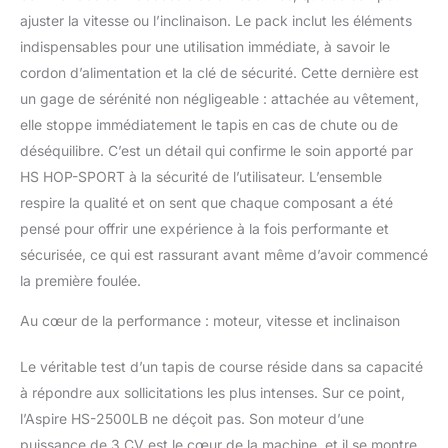
maison est équipée
ajuster la vitesse ou l’inclinaison. Le pack inclut les éléments
d'une connexion
indispensables pour une utilisation immédiate, à savoir le
Bluetooth et USB. Vous
cordon d’alimentation et la clé de sécurité. Cette dernière est
pouvez écouter de la
un gage de sérénité non négligeable : attachée au vêtement,
musique ou regarder un
film tout en faisant de
elle stoppe immédiatement le tapis en cas de chute ou de
l'exercice sans que la
déséquilibre. C’est un détail qui confirme le soin apporté par
batterie de votre appareil
HS HOP-SPORT à la sécurité de l’utilisateur. L’ensemble
ne se décharge. 2,41 €
respire la qualité et on sent que chaque composant a été
d'éco participation.
IMPORTANT ! Nous
pensé pour offrir une expérience à la fois performante et
avons réservé
sécurisée, ce qui est rassurant avant même d’avoir commencé
spécialement pour nos
la première foulée.
clients une livraison le
jour souhaité, c'est
Au cœur de la performance : moteur, vitesse et inclinaison
pourquoi votre
commande ne sera livrée
Le véritable test d’un tapis de course réside dans sa capacité
qu'après avoir pris
à répondre aux sollicitations les plus intenses. Sur ce point,
rendez-vous. Il est donc
important d'indiquer des
l’Aspire HS-2500LB ne déçoit pas. Son moteur d’une
coordonnées valables
puissance de 3 CV est le cœur de la machine, et il se montre