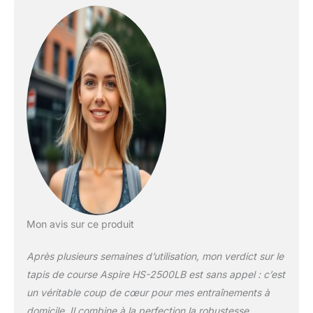
mettre dans un coin.
APPAREIL FITNESS DE
HAUTE QUALITÉ :
Moteur puissant de 3
CV, surface de course 50
x 125 cm, vitesse
maximale jusqu'à 18
km/h, connexion USB et
Bluetooth, affichage
lisible, charge maximale
jusqu'à 150 kg, réglage
de l'inclinaison à partir de
0 ° à 15°, application
mobile FitShow. MESURE
DU POULS : Les capteurs
Mon avis sur ce produit
de fréquence cardiaque
de haute qualité sont sur
Après plusieurs semaines d’utilisation, mon verdict sur le
les poignées. Cela vous
permet de surveiller
tapis de course Aspire HS-2500LB est sans appel : c’est
précisément votre
un véritable coup de cœur pour mes entraînements à
fréquence cardiaque
domicile. Il combine à la perfection la robustesse