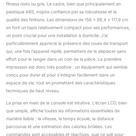
de fréquence cardiaque
fitness noirs ou gris. Le cadre, bien que principalement en
de haute qualité sont sur
plastique ABS, inspire confiance par sa robustesse et la
les poignées. Cela vous
qualité des finitions. Les dimensions de 156 x 88,4 x 117,9 cm
permet de surveiller
précisément votre
en font un tapis relativement compact pour ses performances,
fréquence cardiaque
un point crucial pour une installation à domicile. J’ai
pendant l'exercice et les
particulièrement apprécié la présence des roues de transport
entraînements sur le
qui, une fois l’appareil replié, permettent de le déplacer sans
tapis de course
électrique. RÉGLAGE DE
effort pour le ranger dans un coin de la pièce. La première
L'INCLINAISON JUSQU'À
impression est donc très positive : un équipement qui semble
15° : Courez en montée
conçu pour durer et pour s’intégrer facilement dans un
pour un entraînement
espace de vie, tout en promettant des caractéristiques
varié et encore plus
intensif. Utilisez les
techniques de haut niveau.
possibilités offertes par la
La prise en main de la console est intuitive. L’écran LCD, bien
fonction Incline pour
régler l'inclinaison du
que simple, affiche toutes les informations essentielles de
tapis de course
manière lisible : la vitesse, le temps écoulé, la distance
inclinable. CONNEXIONS
parcourue et une estimation des calories brûlées. Les
APPAREILS MOBILES : Le
commandes sont accessibles et réactives, que ce soit pour
tapis de course pour la