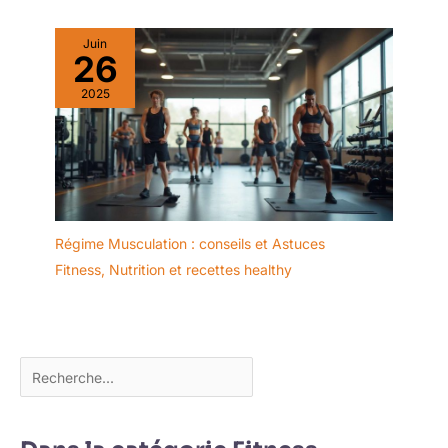
Juin
26
2025
Régime Musculation : conseils et Astuces
Fitness
,
Nutrition et recettes healthy