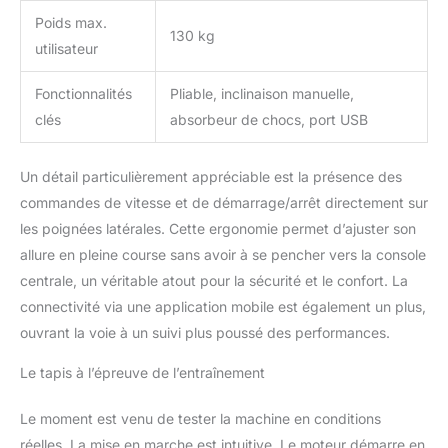
lors de votre commande!
Poids max.
Si vous indiquez des
130 kg
utilisateur
coordonnées
incorrectes/non valables,
la prise de contact est
Fonctionnalités
Pliable, inclinaison manuelle,
impossible et la
clés
absorbeur de chocs, port USB
marchandise ne peut
malheureusement pas
être livrée. L'article est
Un détail particulièrement appréciable est la présence des
expédié par transporteur.
commandes de vitesse et de démarrage/arrêt directement sur
La livraison s'effectue
les poignées latérales. Cette ergonomie permet d’ajuster son
gratuitement au bord du
allure en pleine course sans avoir à se pencher vers la console
trottoir.
centrale, un véritable atout pour la sécurité et le confort. La
connectivité via une application mobile est également un plus,
ouvrant la voie à un suivi plus poussé des performances.
Le tapis à l’épreuve de l’entraînement
Le moment est venu de tester la machine en conditions
réelles. La mise en marche est intuitive. Le moteur démarre en