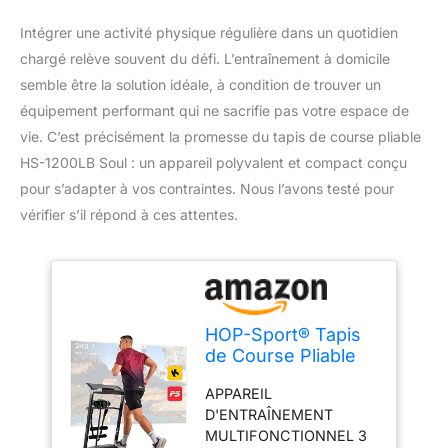
Intégrer une activité physique régulière dans un quotidien
chargé relève souvent du défi. L’entraînement à domicile
semble être la solution idéale, à condition de trouver un
équipement performant qui ne sacrifie pas votre espace de
vie. C’est précisément la promesse du tapis de course pliable
HS-1200LB Soul : un appareil polyvalent et compact conçu
pour s’adapter à vos contraintes. Nous l’avons testé pour
vérifier s’il répond à ces attentes.
HOP-Sport® Tapis
de Course Pliable
HS-1200LB Soul,
APPAREIL
Vitesse 0.8-14
D'ENTRAÎNEMENT
km/h, Tapis Roulant
MULTIFONCTIONNEL 3
Inclinable 2en1 pour