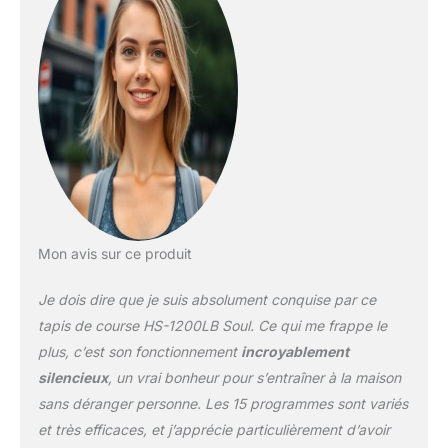
D'ENTRAÎNEMENT :
L'écran du tapis de
course pliable inclinable
est clair et facile à utiliser.
15 programmes
d'entraînement, interface
USB et Bluetooth,
support pour
smartphone et tablette,
etc. sont disponibles.
MESURE DU POULS : Sur
le tapis de course pour la
Mon avis sur ce produit
maison, des capteurs de
pouls sont situés dans
Je dois dire que je suis absolument conquise par ce
les poignées gauche et
droite. Le résultat est
tapis de course HS-1200LB Soul. Ce qui me frappe le
affiché immédiatement
plus, c’est son fonctionnement
incroyablement
sur l'écran après les avoir
silencieux
, un vrai bonheur pour s’entraîner à la maison
touchés. TECHNOLOGIE
sans déranger personne. Les 15 programmes sont variés
INNOVANTE : Le tapis de
course électrique a une
et très efficaces, et j’apprécie particulièrement d’avoir