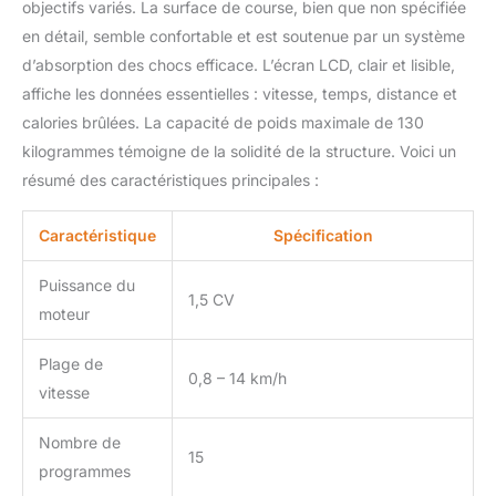
objectifs variés. La surface de course, bien que non spécifiée
course du tapis de
en détail, semble confortable et est soutenue par un système
course en position
horizontale, et le
d’absorption des chocs efficace. L’écran LCD, clair et lisible,
système de stabilisation
affiche les données essentielles : vitesse, temps, distance et
s'occupe du reste grâce
calories brûlées. La capacité de poids maximale de 130
à des actionneurs. Les
kilogrammes témoigne de la solidité de la structure. Voici un
roulettes de transport
facilitent le déplacement.
résumé des caractéristiques principales :
2,41 € d'éco
participation.
Caractéristique
Spécification
IMPORTANT ! Nous
avons réservé
Puissance du
spécialement pour nos
1,5 CV
moteur
clients une livraison le
jour souhaité, c'est
Plage de
pourquoi votre
0,8 – 14 km/h
commande ne sera livrée
vitesse
qu'après avoir pris
rendez-vous. Il est donc
Nombre de
15
important d'indiquer des
programmes
coordonnées valables