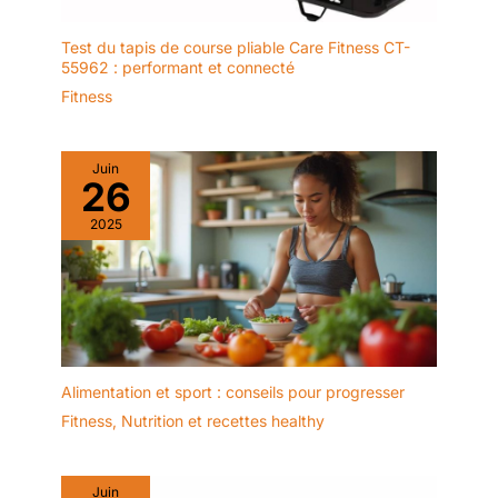
Test du tapis de course pliable Care Fitness CT-
55962 : performant et connecté
Fitness
Juin
26
2025
Alimentation et sport : conseils pour progresser
Fitness
,
Nutrition et recettes healthy
Juin