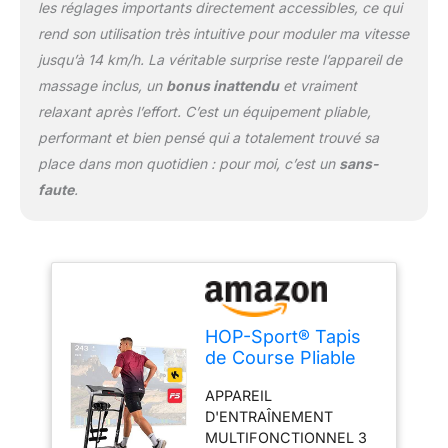
surface de course à 5
les réglages importants directement accessibles, ce qui
couches avec
rend son utilisation très intuitive pour moduler ma vitesse
revêtement antidérapant,
jusqu’à 14 km/h. La véritable surprise reste l’appareil de
système
d'amortissement, moteur
massage inclus, un
bonus inattendu
et vraiment
à courant continu de 1,5
relaxant après l’effort. C’est un équipement pliable,
ch, une vitesse allant
performant et bien pensé qui a totalement trouvé sa
jusqu'à 14 km/h est
place dans mon quotidien : pour moi, c’est un
sans-
possible, et il fonctionne
silencieusement.
faute
.
MÉCANISME DE PLIAGE
: Relevez la surface de
course du tapis de
course en position
horizontale, et le
système de stabilisation
HOP-Sport® Tapis
s'occupe du reste grâce
de Course Pliable
à des actionneurs. Les
HS-1200LB Soul,
roulettes de transport
APPAREIL
Vitesse 0.8-14
facilitent le déplacement.
D'ENTRAÎNEMENT
km/h, Tapis Roulant
2,41 € d'éco
MULTIFONCTIONNEL 3
Inclinable 2en1 pour
participation.