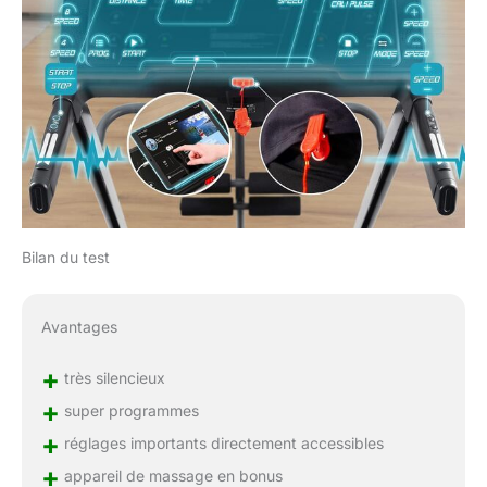
Bilan du test
Avantages
+
très silencieux
+
super programmes
+
réglages importants directement accessibles
+
appareil de massage en bonus