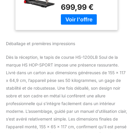
EN 1 : Le tapis de course
la Maison avec
699,99 €
HS-1200LB Soul
Appareil de
combine 3 appareils de
Massage, Écran
fitness en un seul. Tapis
LCD, Contrôle par
de course, appareil de
Application, 15
massage et fixateur de
Programmes
jambes pour les
Déballage et premières impressions
redressements assis et
les pompes.
Dès la réception, le tapis de course HS-1200LB Soul de la
ORDINATEUR
D'ENTRAÎNEMENT :
marque HS HOP-SPORT impose une présence rassurante.
L'écran du tapis de
Livré dans un carton aux dimensions généreuses de 155 x 117
course pliable inclinable
x 64,9 cm, l’appareil pèse ses 50 kilogrammes, un gage de
est clair et facile à utiliser.
stabilité et de robustesse. Une fois déballé, son design noir
15 programmes
sobre et son cadre en métal lui confèrent une allure
d'entraînement, interface
USB et Bluetooth,
professionnelle qui s’intègre facilement dans un intérieur
support pour
moderne. L’assemblage, guidé par un manuel d’utilisation clair,
smartphone et tablette,
s’est avéré relativement simple. Les dimensions finales de
etc. sont disponibles.
l’appareil monté, 155 x 65 x 117 cm, confirment qu’il est pensé
MESURE DU POULS : Sur