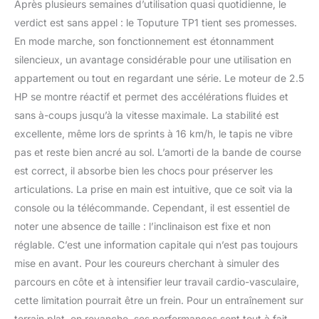
Après plusieurs semaines d’utilisation quasi quotidienne, le
moteur de 2,5 HP qui
verdict est sans appel : le Toputure TP1 tient ses promesses.
offre une capacité de
charge de 130 kg. La
En mode marche, son fonctionnement est étonnamment
ceinture de course à
silencieux, un avantage considérable pour une utilisation en
texture antidérapante à 7
appartement ou tout en regardant une série. Le moteur de 2.5
couches a une grande
HP se montre réactif et permet des accélérations fluides et
surface de course
(1000*400MM). Les
sans à-coups jusqu’à la vitesse maximale. La stabilité est
colonnes internes en
excellente, même lors de sprints à 16 km/h, le tapis ne vibre
silicone absorbent
pas et reste bien ancré au sol. L’amorti de la bande de course
fortement les impacts,
est correct, il absorbe bien les chocs pour préserver les
amortissant vos genoux,
vos muscles et vos
articulations. La prise en main est intuitive, que ce soit via la
articulations tout en
console ou la télécommande. Cependant, il est essentiel de
réduisant le bruit pour
noter une absence de taille : l’inclinaison est fixe et non
éviter de déranger les
réglable. C’est une information capitale qui n’est pas toujours
autres. 【Conception
peu encombrante, aucun
mise en avant. Pour les coureurs cherchant à simuler des
assemblage requis】 Le
parcours en côte et à intensifier leur travail cardio-vasculaire,
tapis roulant TOPUTURE
cette limitation pourrait être un frein. Pour un entraînement sur
2-en-1 présente une
terrain plat, en revanche, ses performances sont tout à fait