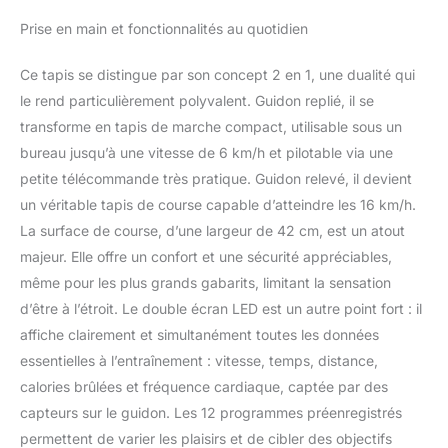
modes d'exercice. Il peut
être utilisé comme tapis
Prise en main et fonctionnalités au quotidien
de marche avec une
vitesse de 1 à 8 km/h ou
Ce tapis se distingue par son concept 2 en 1, une dualité qui
comme tapis roulant
le rend particulièrement polyvalent. Guidon replié, il se
avec une vitesse de 1 à
transforme en tapis de marche compact, utilisable sous un
10 km/h pour répondre à
vos différents besoins
bureau jusqu’à une vitesse de 6 km/h et pilotable via une
d'entraînement. Le
petite télécommande très pratique. Guidon relevé, il devient
bouton Pause vous
un véritable tapis de course capable d’atteindre les 16 km/h.
permet de faire une
La surface de course, d’une largeur de 42 cm, est un atout
pause pendant votre
majeur. Elle offre un confort et une sécurité appréciables,
entraînement sans vous
soucier de la
même pour les plus grands gabarits, limitant la sensation
suppression de vos
d’être à l’étroit. Le double écran LED est un autre point fort : il
données d'entraînement.
affiche clairement et simultanément toutes les données
【Haut-parleur Bluetooth
essentielles à l’entraînement : vitesse, temps, distance,
et moniteur de fréquence
cardiaque】 Connectez
calories brûlées et fréquence cardiaque, captée par des
votre téléphone au haut-
capteurs sur le guidon. Les 12 programmes préenregistrés
parleur Bluetooth du
permettent de varier les plaisirs et de cibler des objectifs
tapis roulant via