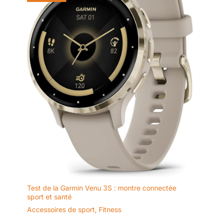
pour un transport facile.
Pliez et rangez sous une
table ou un canapé pour
gagner de la place.
Test de la Garmin Venu 3S : montre connectée
sport et santé
Accessoires de sport
,
Fitness