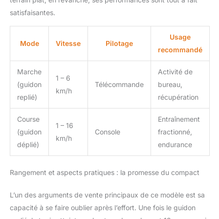
conception avancée
satisfaisantes.
sans installation.
Tournez simplement la
boucle. Ce tapis roulant
Usage
Mode
Vitesse
Pilotage
domestique pèse 22 kg
recommandé
et comporte des roues
de transport inférieures
Marche
Activité de
pour un transport facile.
1 – 6
(guidon
Télécommande
bureau,
Pliez et rangez sous une
km/h
table ou un canapé pour
replié)
récupération
gagner de la place.
Course
Entraînement
1 – 16
(guidon
Console
fractionné,
km/h
déplié)
endurance
Rangement et aspects pratiques : la promesse du compact
L’un des arguments de vente principaux de ce modèle est sa
capacité à se faire oublier après l’effort. Une fois le guidon