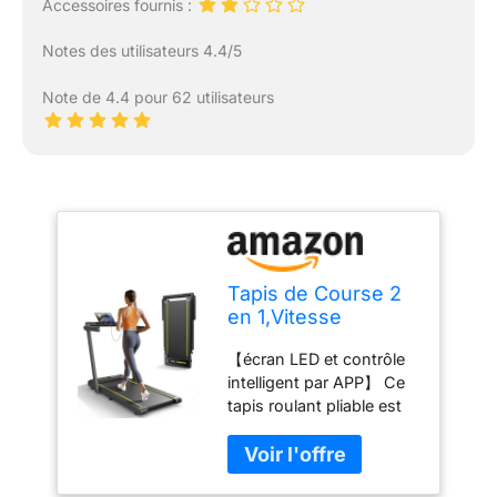
Accessoires fournis :
Notes des utilisateurs 4.4/5
Note de 4.4 pour 62 utilisateurs
Tapis de Course 2
en 1,Vitesse
maximale 10
【écran LED et contrôle
km/h,2.5HP,Tapis
intelligent par APP】 Ce
Roulant électrique
tapis roulant pliable est
Pliant,Extra Large
équipé d'un écran LED
40cm,écran LED, 12
multifonctionnel qui
programmes de
affiche la vitesse, la
Course,Mesure de