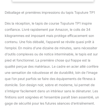
distance, le temps et les
la fréquence
calories en temps réel.
Cardiaque
Déballage et premières impressions du tapis Toputure TP1
Vous pouvez régler la
vitesse et le mode via
l'écran tactile ou la
Dès la réception, le tapis de course Toputure TP1 inspire
télécommande du tapis
confiance. Livré rapidement par Amazon, le colis de 34
roulant. Les tapis
kilogrammes est imposant mais protège efficacement son
roulants domestiques
contenu. Une fois déballé, l’appareil se révèle quasi prêt à
peuvent être connectés
à des applications telles
l’emploi. En moins d’une dizaine de minutes, sans nécessiter
que « FITSHOW » et
d’outils complexes ou de notice interminable, le tapis est sur
divers cours de
pied et fonctionnel. La première chose qui frappe est la
formation peuvent être
qualité perçue des matériaux. Le cadre en acier allié confère
mis en œuvre à la
maison ou en salle de
une sensation de robustesse et de durabilité, loin de l’image
sport. 【2 en 1 Tapis de
que l’on peut parfois se faire des équipements de fitness à
course 】le tapis de
domicile. Son design noir, sobre et moderne, lui permet de
course pliable pour la
s’intégrer facilement dans un intérieur sans le dénaturer. Les
maison dispose de 12
finitions sont soignées et l’ensemble paraît bien assemblé, un
programmes prédéfinis,
offrant une variété de
gage de sécurité pour les futures séances d’entraînement.