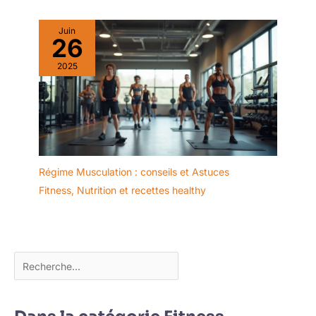
Juin
26
2025
Régime Musculation : conseils et Astuces
Fitness
,
Nutrition et recettes healthy