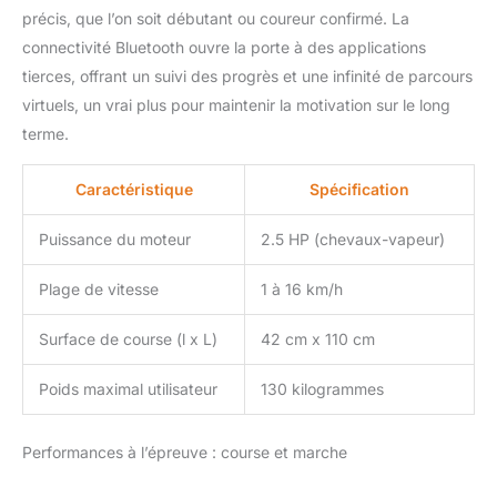
précis, que l’on soit débutant ou coureur confirmé. La
Bluetooth et vous
pourrez profiter d'une
connectivité Bluetooth ouvre la porte à des applications
musique merveilleuse
tierces, offrant un suivi des progrès et une infinité de parcours
tout en faisant de
virtuels, un vrai plus pour maintenir la motivation sur le long
l'exercice. Vous pouvez
terme.
également tenir les
capteurs métalliques des
deux côtés de l'écran du
Caractéristique
Spécification
tapis roulant avec les
deux mains pendant 3
Puissance du moteur
2.5 HP (chevaux-vapeur)
secondes pour détecter
votre fréquence
Plage de vitesse
1 à 16 km/h
cardiaque et surveiller
votre état de santé
Surface de course (l x L)
42 cm x 110 cm
pendant l'exercice en
temps réel. 【Moteur
Poids maximal utilisateur
130 kilogrammes
silencieux de 2,5 HP et
système d'absorption
des chocs 】 le tapis
Performances à l’épreuve : course et marche
roulant électrique est
livré avec un puissant