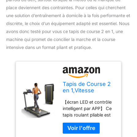
place deviennent des contraintes. Pour celles qui cherchent
une solution d’entraînement à domicile à la fois performante et
discrète, le choix d’un équipement adapté est essentiel. Nous
avons donc testé pour vous ce tapis de course 2 en 1, une
machine qui promet de concilier la marche et la course
intensive dans un format pliant et pratique.
Tapis de Course 2
en 1,Vitesse
maximale 10
【écran LED et contrôle
km/h,2.5HP,Tapis
intelligent par APP】 Ce
Roulant électrique
tapis roulant pliable est
Pliant,Extra Large
équipé d'un écran LED
40cm,écran LED, 12
multifonctionnel qui
programmes de
affiche la vitesse, la
Course,Mesure de