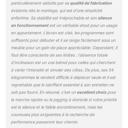
particulièrement séduite par sa
qualité de fabrication
être utilisé comme tapis
évidente dès le montage, qui est d’une simplicité
de marche avec une
vitesse de 1 à 8 km/h ou
enfantine. Sa stabilité est irréprochable et son
silence
comme tapis roulant
en fonctionnement
est un véritable atout pour un usage
avec une vitesse de 1 à
en appartement. L’écran est clair, les programmes sont
10 km/h pour répondre à
suffisants pour débuter et il se range facilement sous un
vos différents besoins
d'entraînement. Le
meuble pour un gain de place appréciable. Cependant, il
bouton Pause vous
faut être consciente de ses limites : l’absence totale
permet de faire une
d’inclinaison est un vrai bémol pour celles qui cherchent
pause pendant votre
à varier l’intensité et simuler des côtes. De plus, ses 34
entraînement sans vous
soucier de la
kilogrammes le rendent difficile à déplacer seule et il est
suppression de vos
regrettable que le lubrifiant essentiel à son entretien ne
données d'entraînement.
soit pas fourni. En résumé, c’est un
excellent choix
pour
【Haut-parleur Bluetooth
la marche rapide ou le jogging à domicile si votre priorité
et moniteur de fréquence
cardiaque】 Connectez
est le silence et le faible encombrement, mais les
votre téléphone au haut-
coureuses plus exigeantes à la recherche de
parleur Bluetooth du
performance passeront leur chemin.
tapis roulant via