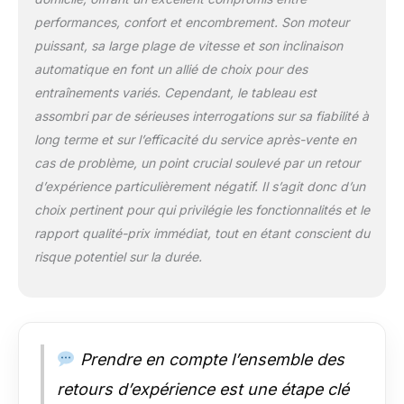
Doté d’une surface de
performances, confort et encombrement. Son moteur
course à 5 couches et
de 6 zones
puissant, sa large plage de vitesse et son inclinaison
d'amortissement, il
automatique en font un allié de choix pour des
préserve les
entraînements variés. Cependant, le tableau est
articulations.
assombri par de sérieuses interrogations sur sa fiabilité à
𝗧𝗔𝗣𝗜𝗦 𝗗𝗘 𝗦𝗣𝗢𝗥𝗧
𝟮.𝟬 : Ce tapis roulant
long terme et sur l’efficacité du service après-vente en
pliable se connecte
cas de problème, un point crucial soulevé par un retour
sans fil avec les
d’expérience particulièrement négatif. Il s’agit donc d’un
appareils mobiles ou
choix pertinent pour qui privilégie les fonctionnalités et le
une Smart TV. Avec
l’appli Sportstech Live,
rapport qualité-prix immédiat, tout en étant conscient du
Kinomap et lecteur
risque potentiel sur la durée.
MP3 intégré, profitez
d’une expérience
connectée
exceptionnelle !
𝗨𝗡𝗘 𝗦𝗔𝗟𝗟𝗘 𝗗𝗘
Prendre en compte l’ensemble des
𝗦𝗣𝗢𝗥𝗧
𝗗𝗜𝗥𝗘𝗖𝗧𝗘𝗠𝗘𝗡𝗧
retours d’expérience est une étape clé
𝗖𝗛𝗘𝗭 𝗩𝗢𝗨𝗦 : Les