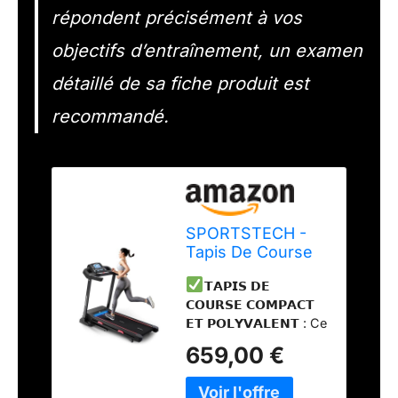
répondent précisément à vos
objectifs d’entraînement, un examen
détaillé de sa fiche produit est
recommandé.
SPORTSTECH -
Tapis De Course
Pliable F31 -
𝗧𝗔𝗣𝗜𝗦 𝗗𝗘
Capteurs Cardio -
𝗖𝗢𝗨𝗥𝗦𝗘 𝗖𝗢𝗠𝗣𝗔𝗖𝗧
12 Programmes -
𝗘𝗧 𝗣𝗢𝗟𝗬𝗩𝗔𝗟𝗘𝗡𝗧 : Ce
Jusqu’À 16km/h -
tapis de course avec 12
Lecteur MP3 +
659,00 €
programmes
Haut-Parleurs -
d’entraînement (+ 1
Système
personnalisable)