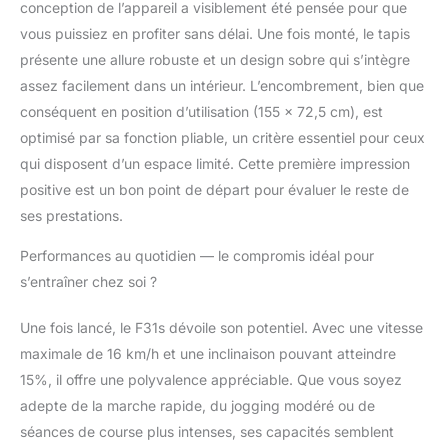
conception de l’appareil a visiblement été pensée pour que
: Ce tapis de course
vous puissiez en profiter sans délai. Une fois monté, le tapis
inclinable à 15°
possède un cadre
présente une allure robuste et un design sobre qui s’intègre
réglable et un moteur
assez facilement dans un intérieur. L’encombrement, bien que
offrant une vitesse de
conséquent en position d’utilisation (155 x 72,5 cm), est
pointe de 16km/h. Doté
optimisé par sa fonction pliable, un critère essentiel pour ceux
d’une surface de
course à 5 couches et
qui disposent d’un espace limité. Cette première impression
de 6 zones
positive est un bon point de départ pour évaluer le reste de
d'amortissement, il
ses prestations.
préserve les
articulations.
𝗧𝗔𝗣𝗜𝗦
Performances au quotidien — le compromis idéal pour
𝗗𝗘 𝗦𝗣𝗢𝗥𝗧 𝟮.𝟬 : Ce
s’entraîner chez soi ?
tapis roulant pliable se
connecte sans fil avec
Une fois lancé, le F31s dévoile son potentiel. Avec une vitesse
les appareils mobiles
ou une Smart TV. Avec
maximale de 16 km/h et une inclinaison pouvant atteindre
l’appli Sportstech Live,
15%, il offre une polyvalence appréciable. Que vous soyez
Kinomap et lecteur
adepte de la marche rapide, du jogging modéré ou de
MP3 intégré, profitez
séances de course plus intenses, ses capacités semblent
d’une expérience