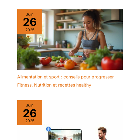
Juin
26
2025
Alimentation et sport : conseils pour progresser
Fitness
,
Nutrition et recettes healthy
Juin
26
2025