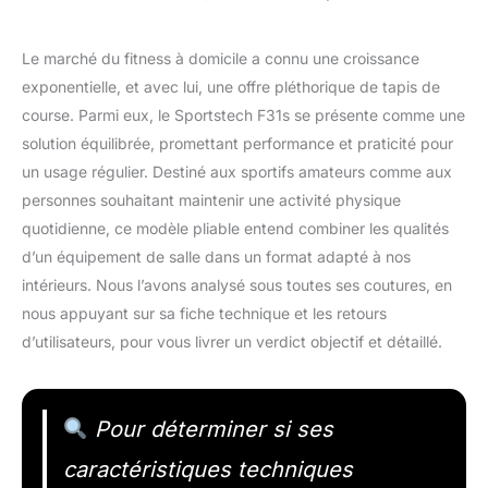
Le marché du fitness à domicile a connu une croissance
exponentielle, et avec lui, une offre pléthorique de tapis de
course. Parmi eux, le Sportstech F31s se présente comme une
solution équilibrée, promettant performance et praticité pour
un usage régulier. Destiné aux sportifs amateurs comme aux
personnes souhaitant maintenir une activité physique
quotidienne, ce modèle pliable entend combiner les qualités
d’un équipement de salle dans un format adapté à nos
intérieurs. Nous l’avons analysé sous toutes ses coutures, en
nous appuyant sur sa fiche technique et les retours
d’utilisateurs, pour vous livrer un verdict objectif et détaillé.
Pour déterminer si ses
caractéristiques techniques