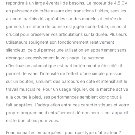
connectée
répondre à un large éventail de besoins. Le moteur de 4,5 CV
exceptionnelle !
en puissance de crête assure des transitions fluides, sans les
𝗨𝗡𝗘 𝗦𝗔𝗟𝗟𝗘 𝗗𝗘
à-coups parfois désagréables sur des modèles d’entrée de
𝗦𝗣𝗢𝗥𝗧
gamme. La surface de course est jugée confortable, un point
𝗗𝗜𝗥𝗘𝗖𝗧𝗘𝗠𝗘𝗡𝗧
𝗖𝗛𝗘𝗭 𝗩𝗢𝗨𝗦 : Les
crucial pour préserver vos articulations sur la durée. Plusieurs
appareils de fitness et
utilisateurs soulignent son fonctionnement relativement
musculation
silencieux, ce qui permet une utilisation en appartement sans
Sportstech font venir la
déranger excessivement le voisinage. Le système
salle de sport chez
vous, pour des
d’inclinaison automatique est particulièrement plébiscité : il
entraînements
permet de varier l’intensité de l’effort d’une simple pression
complets et efficaces,
sur un bouton, simulant des parcours en côte et intensifiant le
100 % adaptés à vos
travail musculaire. Pour un usage régulier, de la marche active
besoins et à votre
à la course à pied, ses performances semblent donc tout à
emploi du temps.
fait adaptées. L’adéquation entre ces caractéristiques et votre
propre programme d’entraînement déterminera si cet appareil
est le bon choix pour vous.
Fonctionnalités embarquées : pour quel type d’utilisateur ?