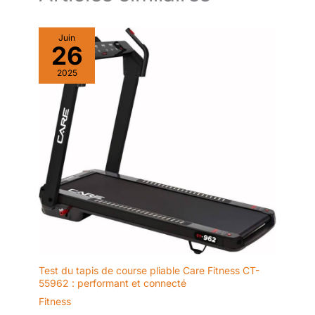
seulement quelques minutes. Notre équipe professionnelle est
disponible en ligne pour vous accompagner à chaque étape,
vous assurant une sérénité totale à chaque utilisation.
Juin
26
2025
Test du tapis de course pliable Care Fitness CT-
55962 : performant et connecté
Fitness