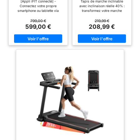
pointe de 16km/h.
[Appli iFIT connecté] -
Tapis de marche inclinable
km/h
Doté d’une surface de
Connectez votre propre
avec inclinaison réelle 40% :
smartphone ou tablette via
transformez votre marche
course à 5 couches et
Bluetooth pour profiter de 30
quotidienne en entraînement
de 6 zones
jours d’abonnement iFIT inclus
plus intense. Ce tapis de course
799,00 €
219,99 €
et bénéficier de plus de 17000
inclinable propose plusieurs
599,00 €
208,99 €
d'amortissement, il
vidéos de coaching et des
niveaux de pente pour varier
préserve les
programmes personnalisés
vos séances à domicile et
articulations.
[SmartAdjust] Enregistre et
progresser selon votre rythme.
adapte automatiquement votre
Une solution idéale pour un
𝗧𝗔𝗣𝗜𝗦 𝗗𝗘 𝗦𝗣𝗢𝗥𝗧
inclinaison de 0 pourcentage à
entraînement cardio complet.
𝟮.𝟬 : Ce tapis roulant
10 pourcentage et votre vitesse
Barre de maintien extra longue
de 0 à 16 km/h selon votre
de 130 cm pour plus de stabilité
pliable se connecte
historique et vos performances
: ce walking pad offre un
sans fil avec les
d’entraînement pour une
soutien renforcé pendant les
appareils mobiles ou
expérience immersive et sans
séances avec inclinaison. Les
intervention manuelle [Moteur
mains courantes prolongées
une Smart TV. Avec
2,6 CHP] Un moteur conçu pour
favorisent une posture naturelle
l’appli Sportstech Live,
fournir une puissance constante
et davantage de contrôle,
à tout entraînement [Écran LCD]
notamment lors des
Kinomap et lecteur
- L’Écran intégré affichera des
entraînements en pente élevée.
MP3 intégré, profitez
relevés de statistiques en
Tapis de course silencieux pour
d’une expérience
direct, notamment la distance, la
maison et bureau : son
résistance, la durée et les
fonctionnement discret limite les
connectée
calories estimées [Surface de
bruits et vibrations grâce au
exceptionnelle !
course 46 x 140 cm] Cette
moteur performant et au
surface de course est
système d’amorti multicouche.
𝗨𝗡𝗘 𝗦𝗔𝗟𝗟𝗘 𝗗𝗘
suffisamment grande pour
Ce tapis de marche silencieux
𝗦𝗣𝗢𝗥𝗧
s’adapter confortablement à
convient aux appartements,
𝗗𝗜𝗥𝗘𝗖𝗧𝗘𝗠𝗘𝗡𝗧
votre foulée tout en préservant
espaces de travail et séances