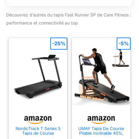
max de l’utilisateur :
120 kg.
𝗚𝗔𝗥𝗗𝗘𝗭
Découvrez d’autres du tapis Fast Runner SP de Care Fitness :
𝗨𝗡 Œ𝗜𝗟 𝗦𝗨𝗥 𝗩𝗢𝗦
𝗣𝗘𝗥𝗙𝗢𝗥𝗠𝗔𝗡𝗖𝗘𝗦: La
performance et connectivité au top
console moderne de
ce tapis roulant affiche
les données
-25%
-5%
d’entraînement en
temps réel. Pour
mesurer votre
fréquence cardiaque,
vous pouvez utiliser
les capteurs des
poignées ou la offerte.
𝟲 𝗭𝗢𝗡𝗘𝗦
𝗗'𝗔𝗠𝗢𝗥𝗧𝗜𝗦𝗦𝗘𝗠𝗘𝗡𝗧
: Ce tapis de course
inclinable à 15°
possède un cadre
réglable et un moteur
NordicTrack T Series 5
UMAY Tapis De Course
offrant une vitesse de
Tapis de Course
Pliable Inclinable 40%,
Barre Maintien 130 cm, 10