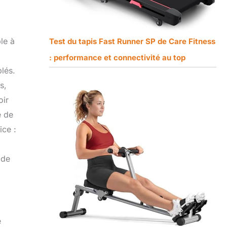
le à
Test du tapis Fast Runner SP de Care Fitness
: performance et connectivité au top
blés.
s,
oir
e de
ice :
 de
e