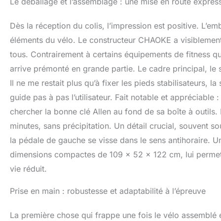
Le déballage et l’assemblage : une mise en route expres
𝗧𝗥𝗜𝗔𝗡𝗚𝗟𝗘 𝗜
conçu avec un siè
Dès la réception du colis, l’impression est positive. L’em
directions et une
utilisateurs entr
éléments du vélo. Le constructeur CHAOKE a visiblement
de cage d'écrou, 
tous. Contrairement à certains équipements de fitness qu
en hauteur; Les r
arrive prémonté en grande partie. Le cadre principal, le 
vélos de fitness,
confortable sans préc
Il ne me restait plus qu’à fixer les pieds stabilisateurs, la
vélo de fitness p
guide pas à pas l’utilisateur. Fait notable et appréciable 
en continu. Le sy
progressif de la ré
chercher la bonne clé Allen au fond de sa boîte à outils. 
convient aux diff
minutes, sans précipitation. Un détail crucial, souvent so
Le réglage de la M
la pédale de gauche se visse dans le sens antihoraire. 
même à grande vitess
équipé d'une conn
dimensions compactes de 109 x 52 x 122 cm, lui permet
permet de suivre l
vie réduit.
sur une interface
votre programme d
Prise en main : robustesse et adaptabilité à l’épreuve
téléphone ou votre
l'exercice. 𝗠𝗔𝗧𝗘́
de 3 mm et forgé 
La première chose qui frappe une fois le vélo assemblé e