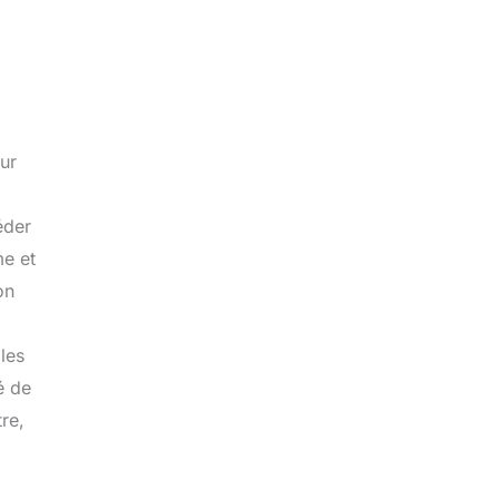
ur
éder
me et
on
les
é de
tre,