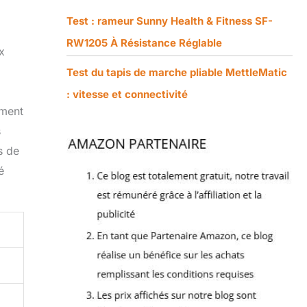
Test : rameur Sunny Health & Fitness SF-
RW1205 À Résistance Réglable
x
Test du tapis de marche pliable MettleMatic
: vitesse et connectivité
ement
s
s de
é