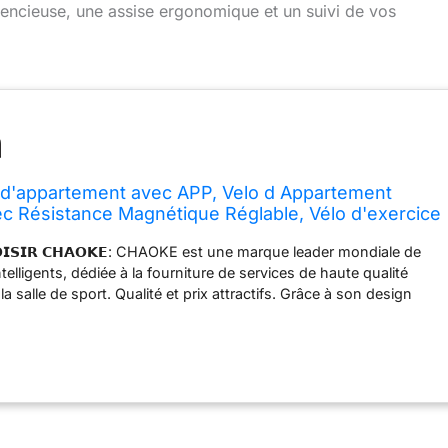
ilencieuse, une assise ergonomique et un suivi de vos
d'appartement avec APP, Velo d Appartement
ec Résistance Magnétique Réglable, Vélo d'exercice
 Siège Confortable, Pour Entraînement Cardio,
𝗛𝗢𝗜𝗦𝗜𝗥 𝗖𝗛𝗔𝗢𝗞𝗘: CHAOKE est une marque leader mondiale de
KG
ntelligents, dédiée à la fourniture de services de haute qualité
la salle de sport. Qualité et prix attractifs. Grâce à son design
 technologie intelligente avancée, CHAOKE est devenue une
secteur des vélos de fitness, appréciée des sportifs et des
tness du monde entier. 𝗩𝗘́𝗟𝗢 𝗗𝗘 𝗙𝗜𝗧𝗡𝗘𝗦𝗦 𝗜𝗡𝗧𝗘𝗟𝗟𝗜𝗚𝗘𝗡𝗧
𝗩𝗘𝗖 𝗔𝗣𝗣𝗟𝗜𝗖𝗔𝗧𝗜𝗢𝗡: Le dernier modèle de 2025 est équipé d'une
hronisez simplement le vélo avec votre smartphone ou votre
ez-le à l'application et commencez votre entraînement ! Créez un
aînement détaillé, adapté aux débutants comme aux confirmés.