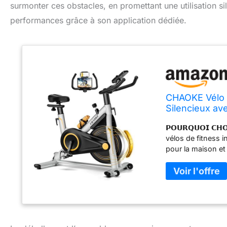
surmonter ces obstacles, en promettant une utilisation s
performances grâce à son application dédiée.
CHAOKE Vélo 
Silencieux av
Moniteur LCD,
𝗣𝗢𝗨𝗥𝗤𝗨𝗢𝗜 𝗖
Capacité 160
vélos de fitness i
pour la maison et 
innovant et à sa
marque leader du 
professionnels du fi
𝗔𝗠𝗘́𝗟𝗜𝗢𝗥𝗘́ 
application. Sync
tablette, connect
programme d'entr