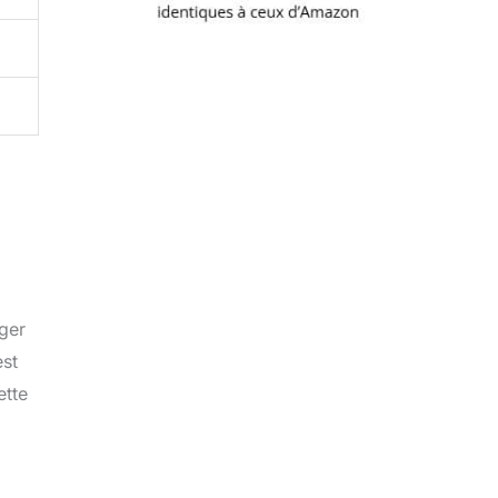
a
nger
est
ette