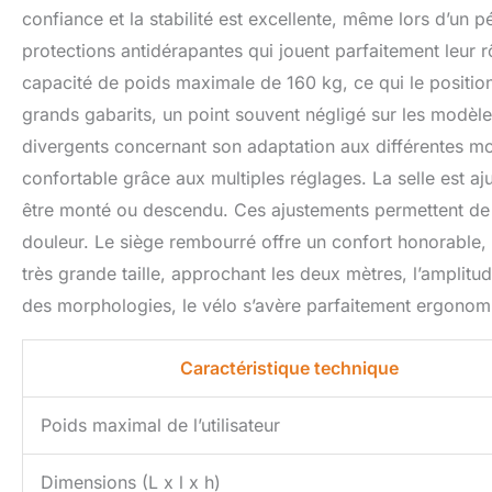
soigneusement pol
confiance et la stabilité est excellente, même lors d’un 
L'ensemble du vél
protections antidérapantes qui jouent parfaitement leur r
pour prévenir la r
est conçu de man
capacité de poids maximale de 160 kg, ce qui le positio
chevilles. Le poi
grands gabarits, un point souvent négligé sur les modèle
𝗜𝗡𝗦𝗧𝗔𝗟𝗟𝗔𝗧𝗜
divergents concernant son adaptation aux différentes mo
70 % et peut être
professionnels ! N
confortable grâce aux multiples réglages. La selle est a
nécessaires. Une v
être monté ou descendu. Ces ajustements permettent de 
manuel d'utilisat
pour accéder à un 
douleur. Le siège rembourré offre un confort honorable, s
l'utilisation, n'
très grande taille, approchant les deux mètres, l’amplitud
heures pour vous a
des morphologies, le vélo s’avère parfaitement ergonom
𝗖𝗛𝗔𝗢𝗞𝗘: CHAO
meilleurs produit
n'hésitez pas à no
Caractéristique technique
disposition.
Poids maximal de l’utilisateur
Dimensions (L x l x h)