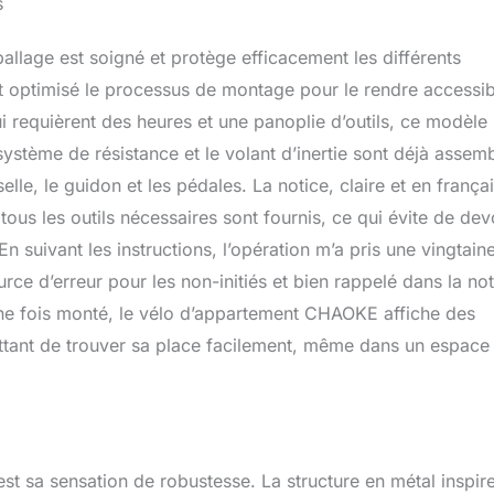
s
𝗡𝗩𝗘𝗥𝗦𝗘́: le vélo de fitness professionnel a été soigneusement
ge perforé doux et respirant, un siège respirant réglable en 8
ballage est soigné et protège efficacement les différents
 poignée antidérapante réglable en 6 directions pour tous les
e 140 et 195 cm. Conception professionnelle de réglage de pédale
 optimisé le processus de montage pour le rendre accessib
support de bouteille d'eau, serrure de fixation de bouton réglable
i requièrent des heures et une panoplie d’outils, ce modèle
oues de transport bidirectionnelles facilitent le Mouvement des
système de résistance et le volant d’inertie sont déjà assem
 offrant aux utilisateurs une expérience de mouvement
édent. 𝗥𝗘́𝗚𝗟𝗔𝗚𝗘 𝗗𝗘 𝗟𝗔 𝗥𝗘́𝗦𝗜𝗦𝗧𝗔𝗡𝗖𝗘 𝗗𝗘 𝟬 𝗔̀ 𝟭𝟬𝟬%: ce
 selle, le guidon et les pédales. La notice, claire et en françai
rofessionnel a une plage de résistance de 0 à 100% et est réglable
: tous les outils nécessaires sont fournis, ce qui évite de dev
stème de freinage classique permet un réglage précis et
sistance. L'intensité de l'exercice est facile à contrôler et
En suivant les instructions, l’opération m’a pris une vingtain
érents besoins des débutants aux amateurs de fitness avancés.
urce d’erreur pour les non-initiés et bien rappelé dans la not
agnétorésistance est très silencieux et ne produit pas de bruit,
Une fois monté, le vélo d’appartement CHAOKE affiche des
e. 𝗘́𝗖𝗥𝗔𝗡 𝗟𝗖𝗗 𝗘𝗧 𝗦𝗨𝗣𝗣𝗢𝗥𝗧 𝗣𝗔𝗗: ce vélo d'exercice est
ectivité d'application avancée et d'un écran LCD qui vous
tant de trouver sa place facilement, même dans un espace
es scans, le temps, la vitesse, la distance et les calories brûlées
 élégante. Tenez - vous au courant de vos progrès et Ajustez
'entraînement à temps. Le support de tablette peut placer votre
 iPad en toute sécurité pour vous divertir tout en faisant de
𝗜𝗔𝗨𝗫 𝗘𝗧 𝗗𝗘𝗦𝗜𝗚𝗡 𝗗𝗘 𝗤𝗨𝗔𝗟𝗜𝗧𝗘́: le cadre est en acier épaissi
à 1200 tonnes pour assurer la durabilité. Chaque appareil est
st sa sensation de robustesse. La structure en métal inspir