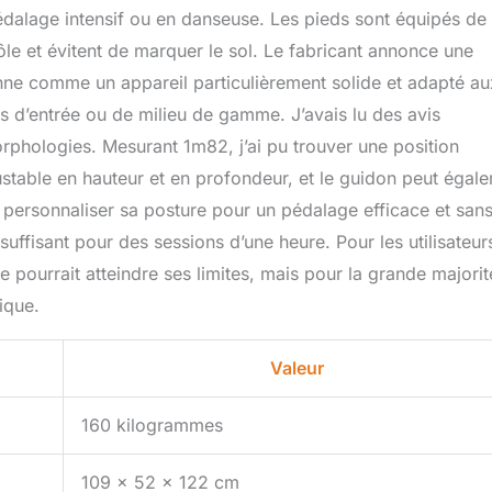
i pendant 2,5 heures pour assurer une surface lisse.
pédalage intensif ou en danseuse. Les pieds sont équipés de
o d'exercice est traité avec un revêtement électrophorétique
ôle et évitent de marquer le sol. Le fabricant annonce une
ouille et la corrosion. La base en y est plus stable et le véhicule
ière ergonomique pour protéger efficacement les genoux et les
nne comme un appareil particulièrement solide et adapté au
ds maximal d'un vélo d'exercice peut atteindre 160 kg.
s d’entrée ou de milieu de gamme. J’avais lu des avis
𝗢𝗡 𝗙𝗔𝗖𝗜𝗟𝗘 𝗘𝗧 𝗦𝗨̂𝗥𝗘: Le vélo d'appartement est pré-assemblé à
rphologies. Mesurant 1m82, j’ai pu trouver une position
 utilisé en seulement 25 minutes, même pour les non-
ous fournissons des instructions claires et tous les outils
justable en hauteur et en profondeur, et le guidon peut égal
idéo d'installation détaillée est disponible sur la page produit. Le
personnaliser sa posture pour un pédalage efficace et san
ion contient également un QR code d'installation facile à scanner
tutoriel vidéo d'installation ! En cas de problème lors de
uffisant pour des sessions d’une heure. Pour les utilisateur
hésitez pas à nous contacter. Nous vous répondrons sous 24
e pourrait atteindre ses limites, mais pour la grande majorit
ccompagner à chaque étape. 𝗦𝗘𝗥𝗩𝗜𝗖𝗘 𝗔𝗣𝗥𝗘̀𝗦-𝗩𝗘𝗡𝗧𝗘
ique.
KE s'engage à fournir à ses clients le meilleur service et les
s. Nous offrons une garantie de cinq ans. Pour toute question,
us contacter. Notre service client professionnel est à votre
Valeur
160 kilogrammes
109 x 52 x 122 cm