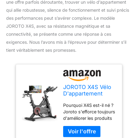
une offre parfois déroutante, trouver un vélo d’appartement
qui allie robustesse, silence de fonctionnement et suivi précis
des performances peut s’avérer complexe. Le modèle
JOROTO X4S, avec sa résistance magnétique et sa
connectivité, se présente comme une réponse à ces
exigences. Nous l’avons mis à l’épreuve pour déterminer s’il
tient véritablement ses promesses.
JOROTO X4S Vélo
D'appartement
Bluetooth - Vélo
Pourquoi X4S est-il né ?
D'intérieur avec
Joroto s'efforce toujours
Valeur de
d'améliorer les produits
Résistance
en adhérant à une
Magnétique Lisible
ergonomie et une
et Entraînement par
cinématique scientifiques