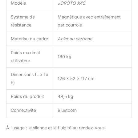
Modèle
JOROTO X4S
complètes telles que le
temps, la distance, la
Système de
Magnétique avec entraînement
vitesse, la cadence, la
résistance
par courroie
charge (niveaux de
résistance lisibles de 1 %
à 100 %), les calories et
Matériau du cadre
Acier au carbone
le BPM (lorsqu'il est
connecté à des bandes
Poids maximal
160 kg
de fréquence cardiaque).
utilisateur
Vous avez un contrôle
total sur le rythme et la
Dimensions (L x l x
durée de votre trajet.
126 x 52 x 117 cm
h)
【Systèmes de double
mécanisme excellent】-
Poids du produit
49,5 kg
① Les doubles volants
d'inertie solides uniques
combinés au système
Connectivité
Bluetooth
d'entraînement par
courroie garantissent
À l’usage : le silence et la fluidité au rendez-vous
une conduite en
douceur, presque