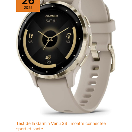
26
suffisante, une plaquette
2025
de frein en cuir
supplémentaire vous
permet de rendre un
freinage d'urgence plus
sûr lorsque vous faites
de l'exercice. 【Achetez
JOROTO en Toute
Confiance】 - Ce vélo
d'intérieur X4S pèse 49,4
kg, ce qui est beaucoup
plus lourd que les autres
marques. Pour tous les
vélos JOROTO, la mesure
et la capacité sont les
résultats réels, pas un
numéro mendacieux.
Outils d'installation inclus
dans la livraison. Le vélo
dispose de pièces de
Test de la Garmin Venu 3S : montre connectée
rechange gratuites d'un
sport et santé