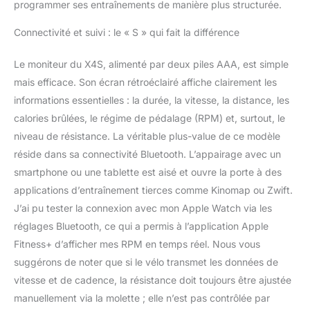
et la capacité sont les
programmer ses entraînements de manière plus structurée.
résultats réels, pas un
Connectivité et suivi : le « S » qui fait la différence
numéro mendacieux.
Outils d'installation inclus
dans la livraison. Le vélo
Le moniteur du X4S, alimenté par deux piles AAA, est simple
dispose de pièces de
mais efficace. Son écran rétroéclairé affiche clairement les
rechange gratuites d'un
informations essentielles : la durée, la vitesse, la distance, les
an. Réponse de l'équipe
calories brûlées, le régime de pédalage (RPM) et, surtout, le
de service client dans les
24 heures ! Solution 100
niveau de résistance. La véritable plus-value de ce modèle
% satisfaisante en cas
réside dans sa connectivité Bluetooth. L’appairage avec un
de problème! 【30
smartphone ou une tablette est aisé et ouvre la porte à des
JOURS ABONNEMENT
applications d’entraînement tierces comme Kinomap ou Zwift.
KINOMAP PROLONGÉ
】- Joroto a développé
J’ai pu tester la connexion avec mon Apple Watch via les
une coopération
réglages Bluetooth, ce qui a permis à l’application Apple
approfondie avec
Fitness+ d’afficher mes RPM en temps réel. Nous vous
Kinomap - l'une des
suggérons de noter que si le vélo transmet les données de
meilleures applications
vitesse et de cadence, la résistance doit toujours être ajustée
d'entraînement sur le
marché ! Joroto propose
manuellement via la molette ; elle n’est pas contrôlée par
un abonnement