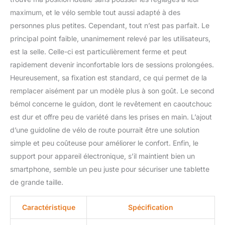
max 37,5"). Les pédales
maximum, et le vélo semble tout aussi adapté à des
en acier sont conçues
avec des sangles
personnes plus petites. Cependant, tout n’est pas parfait. Le
réglables pour s'adapter
principal point faible, unanimement relevé par les utilisateurs,
à différentes formes de
est la selle. Celle-ci est particulièrement ferme et peut
pieds. Il y a aussi un
rapidement devenir inconfortable lors de sessions prolongées.
bouton réglable pratique,
juste une légère torsion
Heureusement, sa fixation est standard, ce qui permet de la
pour ajuster la résistance
remplacer aisément par un modèle plus à son goût. Le second
pour répondre aux
bémol concerne le guidon, dont le revêtement en caoutchouc
différents plans
est dur et offre peu de variété dans les prises en main. L’ajout
d'entraînement, adaptés
aux débutants et aux
d’une guidoline de vélo de route pourrait être une solution
passionnés. 【Affichage
simple et peu coûteuse pour améliorer le confort. Enfin, le
numérique Bluetooth
support pour appareil électronique, s’il maintient bien un
auto-développé】 -
smartphone, semble un peu juste pour sécuriser une tablette
L'écran de ce vélo
de grande taille.
stationnaire d'intérieur
peut se connecter
Bluetooth et est
Caractéristique
Spécification
rétroéclairé. Il affiche des
données d'entraînement