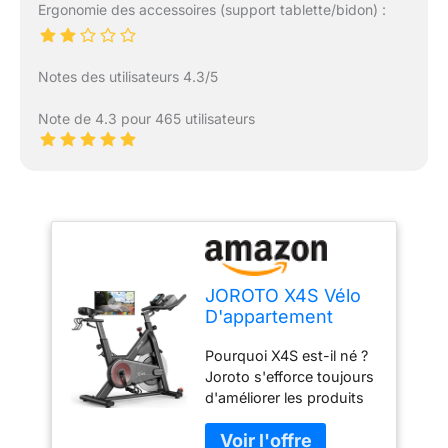
Ergonomie des accessoires (support tablette/bidon) :
Notes des utilisateurs 4.3/5
Note de 4.3 pour 465 utilisateurs
JOROTO X4S Vélo
D'appartement
Bluetooth - Vélo
Pourquoi X4S est-il né ?
D'intérieur avec
Joroto s'efforce toujours
Valeur de
d'améliorer les produits
Résistance
en adhérant à une
Magnétique Lisible
ergonomie et une
et Entraînement par