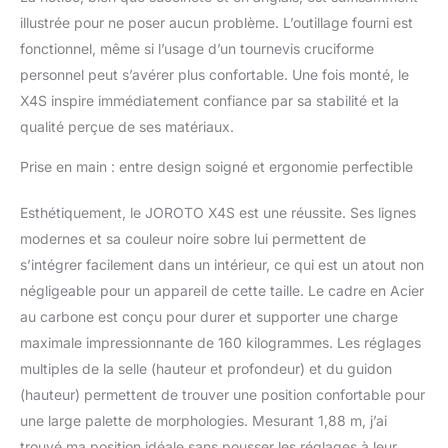
mm et structure multi-
illustrée pour ne poser aucun problème. L’outillage fourni est
triangles; avec des
fonctionnel, même si l’usage d’un tournevis cruciforme
connexions uniques, le
personnel peut s’avérer plus confortable. Une fois monté, le
siège et le guidon
garderont plus stables
X4S inspire immédiatement confiance par sa stabilité et la
pendant le cyclisme;
qualité perçue de ses matériaux.
avec des stabilisateurs
élargies et des manivelles
Prise en main : entre design soigné et ergonomie perfectible
en acier élargies, les
vélos d'exercice JOROTO
Esthétiquement, le JOROTO X4S est une réussite. Ses lignes
X4S peuvent supporter
modernes et sa couleur noire sobre lui permettent de
environ 150 kg et
s’intégrer facilement dans un intérieur, ce qui est un atout non
dureront très longtemps.
【Entièrement Réglable
négligeable pour un appareil de cette taille. Le cadre en Acier
Pour Toute la Famille】-
au carbone est conçu pour durer et supporter une charge
La selle et le guidon sont
maximale impressionnante de 160 kilogrammes. Les réglages
réglables en 4 positions
multiples de la selle (hauteur et profondeur) et du guidon
pour s'adapter à tous les
membres de la famille de
(hauteur) permettent de trouver une position confortable pour
différentes hauteurs
une large palette de morphologies. Mesurant 1,88 m, j’ai
(entrejambe : min 28" à
trouvé ma position idéale sans pousser les réglages à leur