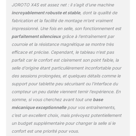
commercial épais de 2
JOROTO X4S est assez net : il s’agit d’une machine
mm et structure multi-
incroyablement robuste et stable
, dont la qualité de
triangles; avec des
fabrication et la facilité de montage m’ont vraiment
connexions uniques, le
siège et le guidon
impressionné. Une fois en selle, son fonctionnement est
garderont plus stables
parfaitement silencieux
grâce à l’entraînement par
pendant le cyclisme;
courroie et la résistance magnétique se montre très
avec des stabilisateurs
efficace et précise. Cependant, le tableau n’est pas
élargies et des manivelles
en acier élargies, les
parfait car le confort est clairement son point faible, la
vélos d'exercice JOROTO
selle d’origine étant particulièrement inconfortable pour
X4S peuvent supporter
des sessions prolongées, et quelques détails comme le
environ 150 kg et
support pour tablette peu sécurisant ou l’interface du
dureront très longtemps.
【Entièrement Réglable
compteur un peu datée viennent ternir l’expérience. En
Pour Toute la Famille】-
somme, si vous cherchez avant tout une
base
La selle et le guidon sont
mécanique exceptionnelle
pour vos entraînements,
réglables en 4 positions
c’est un excellent choix, mais prévoyez potentiellement
pour s'adapter à tous les
membres de la famille de
un budget supplémentaire pour changer la selle si le
différentes hauteurs
confort est une priorité pour vous.
(entrejambe : min 28" à