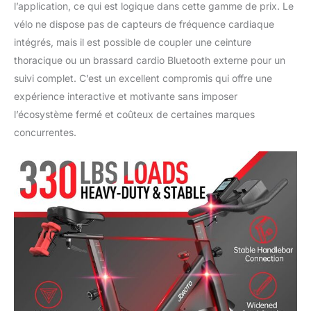
l’application, ce qui est logique dans cette gamme de prix. Le
Kinomap prolongé de 30
vélo ne dispose pas de capteurs de fréquence cardiaque
jours pour les
intégrés, mais il est possible de coupler une ceinture
entraîneurs Joroto, avec
la période d'essai de 14
thoracique ou un brassard cardio Bluetooth externe pour un
jours, vous pourrez
suivi complet. C’est un excellent compromis qui offre une
utiliser toutes les
expérience interactive et motivante sans imposer
fonctions et rejoindre
l’écosystème fermé et coûteux de certaines marques
tous les cours de
Kinomap pendant 44
concurrentes.
jours au total sans frais !
Contactez Joroto après
l'achat pour obtenir le
code d'activation
Kinomap !