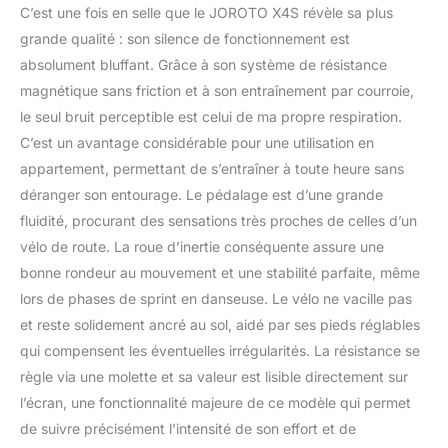
C’est une fois en selle que le JOROTO X4S révèle sa plus
silencieuse et sans
entretien ! ② Excellente
grande qualité : son silence de fonctionnement est
résistance et système de
absolument bluffant. Grâce à son système de résistance
freinage d'urgence, 6
magnétique sans friction et à son entraînement par courroie,
blocs magnétiques plus
le seul bruit perceptible est celui de ma propre respiration.
puissants offrent une
résistance magnétique
C’est un avantage considérable pour une utilisation en
suffisante, une plaquette
appartement, permettant de s’entraîner à toute heure sans
de frein en cuir
déranger son entourage. Le pédalage est d’une grande
supplémentaire vous
fluidité, procurant des sensations très proches de celles d’un
permet de rendre un
freinage d'urgence plus
vélo de route. La roue d’inertie conséquente assure une
sûr lorsque vous faites
bonne rondeur au mouvement et une stabilité parfaite, même
de l'exercice. 【Achetez
lors de phases de sprint en danseuse. Le vélo ne vacille pas
JOROTO en Toute
et reste solidement ancré au sol, aidé par ses pieds réglables
Confiance】 - Ce vélo
d'intérieur X4S pèse 49,4
qui compensent les éventuelles irrégularités. La résistance se
kg, ce qui est beaucoup
règle via une molette et sa valeur est lisible directement sur
plus lourd que les autres
l’écran, une fonctionnalité majeure de ce modèle qui permet
marques. Pour tous les
de suivre précisément l’intensité de son effort et de
vélos JOROTO, la mesure