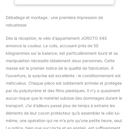
Courroie (Capacité
et rigoureuses. L'équipe
de 150 kg)
produit a passé environ
Déballage et montage : une première impression de
3 ans sur ce vélo
d'appartement Bluetooth
robustesse
X4S, de la conception à
la production, il a subi
Dès la réception, le vélo d’appartement JOROTO X4S
plus de 100
annonce la couleur. Le colis, accusant près de 50
modifications et 200 000
kilogrammes sur la balance, est particulièrement lourd et sa
tests pendant cette
période pour s'assurer
manipulation nécessite idéalement deux personnes. Cette
qu'il peut répondre à
masse est le premier indice de la qualité de fabrication. À
différents besoins et
l’ouverture, la surprise est excellente : le conditionnement est
suivre l'évolution du
méticuleux. Chaque pièce est solidement arrimée et protégée
temps. Ce sera votre
choix parfait pour
par du polystyrène et des films plastiques. Il n’y a quasiment
l'entraînement de
aucun risque que le matériel subisse des dommages durant le
cyclisme en salle.
transport. J’ai d’ailleurs passé plus de temps à extraire les
【Robuste & Capacité de
éléments de leur cocon protecteur qu’à assembler le vélo lui-
poids de 150 kg】-
même, une opération qui ne m’a pris qu’une petite heure, seul.
Fabriqué en acier
commercial épais de 2
La notice, bien que succincte et en anglais, est suffisamment