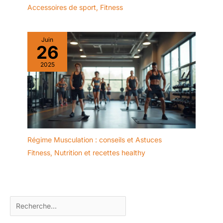
an. Réponse de l'équipe
Accessoires de sport
,
Fitness
de service client dans les
24 heures ! Solution 100
% satisfaisante en cas
Juin
de problème! 【30
26
JOURS ABONNEMENT
KINOMAP PROLONGÉ
2025
】- Joroto a développé
une coopération
approfondie avec
Kinomap - l'une des
meilleures applications
d'entraînement sur le
marché ! Joroto propose
Régime Musculation : conseils et Astuces
un abonnement
Fitness
,
Nutrition et recettes healthy
Kinomap prolongé de 30
jours pour les
entraîneurs Joroto, avec
la période d'essai de 14
jours, vous pourrez
utiliser toutes les
fonctions et rejoindre