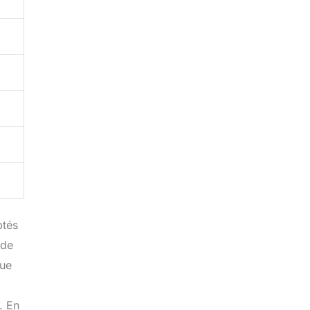
ptés
 de
que
. En