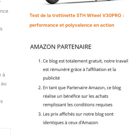
r
ence
Test de la trottinette 5TH Wheel V30PRO :
performance et polyvalence en action
es
é à
 au
es