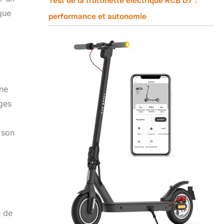
Test de la trottinette électrique RCB D7 :
que
performance et autonomie
une
rges
 son
u de