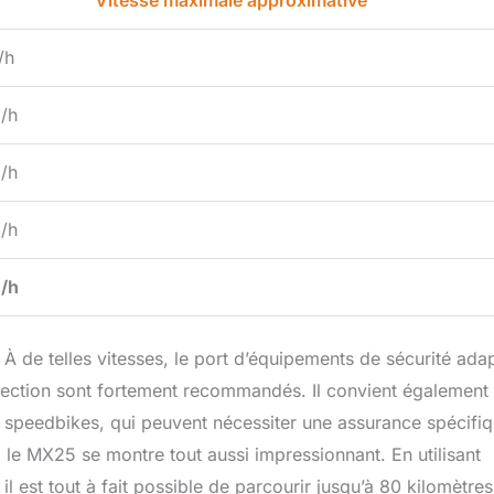
Vitesse maximale approximative
/h
/h
/h
/h
/h
À de telles vitesses, le port d’équipements de sécurité ada
otection sont fortement recommandés. Il convient également
es speedbikes, qui peuvent nécessiter une assurance spécifi
 le MX25 se montre tout aussi impressionnant. En utilisant
l est tout à fait possible de parcourir jusqu’à 80 kilomètres