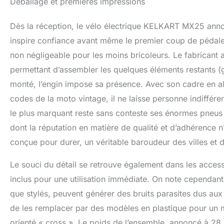
Déballage et premières impressions
Le vélo électriqu
peut durer jusqu'
Dès la réception, le vélo électrique KELKART MX25 annon
assistance au péd
vous devez aller s
inspire confiance avant même le premier coup de pédale.
modes de charge, 
non négligeable pour les moins bricoleurs. Le fabricant a 
amovible, plus pratique. 
permettant d’assembler les quelques éléments restants (
équipé de deux fr
suffisante, même d
monté, l’engin impose sa présence. Avec son cadre en a
sensibles font de
codes de la moto vintage, il ne laisse personne indifféren
est essentiel que
arrêter rapidement. 【
le plus marquant reste sans conteste ses énormes pneus 
plus une transmiss
dont la réputation en matière de qualité et d’adhérence n
vitesse, rendant v
conçue pour durer, un véritable baroudeur des villes et
diverses informatio
une opération sim
Le souci du détail se retrouve également dans les access
conduite plus intel
inclus pour une utilisation immédiate. On note cependant
que stylés, peuvent générer des bruits parasites dus aux 
de les remplacer par des modèles en plastique pour un me
orienté « cross ». Le poids de l’ensemble, annoncé à 2