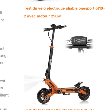
Test du vélo électrique pliable onesport ot16-
il
2 avec moteur 250w
int
,
s
ent
Yang,
ine
est
en
llent
r un