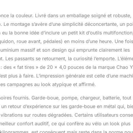
e pour adultes avec batterie lithium-ion amovible de 48 V 25 Ah
à 40 à 50 km en énergie électrique pure et 50 à 60 km avec
ce la couleur. Livré dans un emballage soigné et robuste, 
alage. L'option longue autonomie vous permet d'arriver là où
ans avoir à le faire. avoir peur de manquer de jus. Il dispose de 2
 Le montage s’avère d’une simplicité déconcertante, un po
d'une batterie étanche intégrée cachée et d'une charge
eu la bonne idée d’inclure un petit kit d’outils multifonction
【𝐏𝐞𝐫𝐟𝐨𝐫𝐦𝐚𝐧𝐜𝐞𝐬 𝐝𝐞 𝐟𝐫𝐞𝐢𝐧𝐚𝐠𝐞 𝐬𝐮𝐩é𝐫𝐢𝐞𝐮𝐫𝐞𝐬】Le vélo électrique
guidon, roue avant, pédales) en moins d’une heure. Une foi
eins à huile hydrauliques offre une puissance de freinage
ans les conditions les plus difficiles, tandis que les freins ultra-
luminium massif et son design qui emprunte clairement les
 même sur les pentes raides un jeu d'enfant. Un freinage fiable
t. Les passants se retournent, la curiosité l’emporte. L’élém
 vous soyez en ville ou à la campagne, car il vous aide à vous
𝐥𝐮𝐬𝐢𝐞𝐮𝐫𝐬 𝐦𝐨𝐝𝐞𝐬 𝐝𝐞 𝐜𝐨𝐧𝐝𝐮𝐢𝐭𝐞】Le MX25 dispose de 3 modes,
: des « fat tires » de 20 x 4,0 pouces de la marque Chao 
ion à 7 vitesses pour un réglage rapide, facile et fiable de la
’est plus à faire. L’impression générale est celle d’une mach
otre conduite encore plus facile. L'écran LCD intelligent affiche
 des campagnes au look atypique et affirmé.
ns telles que la vitesse, la distance et le niveau de la batterie, et
ple à l'écran active plusieurs fonctions pour rendre votre
oires fournis. Garde-boue, pompe, chargeur, batterie, tout 
ligente et plus facile.
 un retour d’expérience sur les garde-boue en métal qui, bi
vibrations sur routes dégradées. Certains utilisateurs consei
illeur confort auditif, ce qui confère au vélo un look plus
8 kilogrammes, est conséquent mais reste dans la norme pou