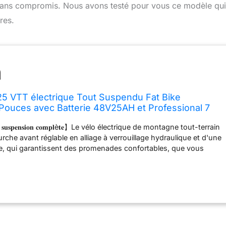
e sans compromis. Nous avons testé pour vous ce modèle qui
res.
 VTT électrique Tout Suspendu Fat Bike
 Pouces avec Batterie 48V25AH et Professional 7
 Adulte
𝐮𝐞 à 𝐬𝐮𝐬𝐩𝐞𝐧𝐬𝐢𝐨𝐧 𝐜𝐨𝐦𝐩𝐥è𝐭𝐞】Le vélo électrique de montagne tout-terrain
rche avant réglable en alliage à verrouillage hydraulique et d'une
e, qui garantissent des promenades confortables, que vous
s des escaliers, traversiez des routes rocailleuses ou montiez des
𝐨 𝐝𝐞 𝐦𝐨𝐧𝐭𝐚𝐠𝐧𝐞 é𝐥𝐞𝐜𝐭𝐫𝐢𝐪𝐮𝐞 𝐝𝐞 𝟐𝟎 𝐩𝐨𝐮𝐜𝐞𝐬】Le VTT à gros pneus
resque tous les terrains, les gros pneus saisissent vraiment la
ne stabilité au vélo électrique à grande vitesse et pendant les
raient du confort et de la capacité à rouler hors des sentiers
cilement sur les rochers, parfait pour les chemins de terre, les
nneigées et rocailleuses. 【𝐁𝐚𝐭𝐭𝐞𝐫𝐢𝐞 𝐚𝐮 𝐥𝐢𝐭𝐡𝐢𝐮𝐦 𝟒𝟖 𝐕 𝟐𝟓 𝐀𝐡】