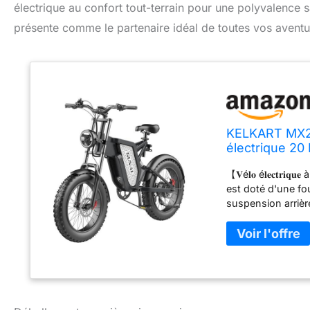
électrique au confort tout-terrain pour une polyvalenc
présente comme le partenaire idéal de toutes vos aventu
KELKART MX25
électrique 20
Vitesses pour
【𝐕é𝐥𝐨 é𝐥𝐞𝐜𝐭𝐫𝐢𝐪
est doté d'une fou
suspension arrièr
atterrissiez depui
pentes de gravier. 【𝐕é
MX25 peut gérer p
route et offrent u
manœuvres, ajoute
pavés, il passe fa
routes sablonneuses, e