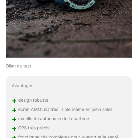
Bilan du test
Avantages
+
design robuste
+
écran AMOLED très lisible même en plein soleil
+
excellente autonomie de la batterie
+
GPS très précis
+
fonctionnalités complètes pour le sport et la santé