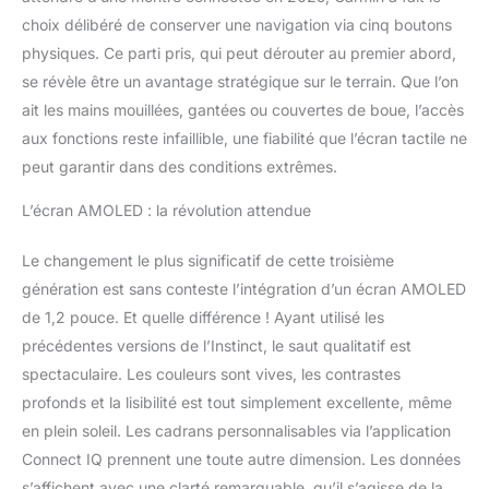
ski, aviron, surf, escalade
choix délibéré de conserver une navigation via cinq boutons
en salle mais également
physiques. Ce parti pris, qui peut dérouter au premier abord,
la course à obstacles et
se révèle être un avantage stratégique sur le terrain. Que l’on
bien plus encore Suivi
ait les mains mouillées, gantées ou couvertes de boue, l’accès
santé : la fréquence
cardiaque, rapport
aux fonctions reste infaillible, une fiabilité que l’écran tactile ne
matinal, statut VFC,
peut garantir dans des conditions extrêmes.
oxymètres de pouls,
Body Battery, le niveau
L’écran AMOLED : la révolution attendue
de stress et de
sommeil… Fonctions
Le changement le plus significatif de cette troisième
connectées : Garmin Pay,
génération est sans conteste l’intégration d’un écran AMOLED
suivi des appels et SMS,
de 1,2 pouce. Et quelle différence ! Ayant utilisé les
météo, Connect IQ ,
détection d’incident et
précédentes versions de l’Instinct, le saut qualitatif est
assistance…
spectaculaire. Les couleurs sont vives, les contrastes
profonds et la lisibilité est tout simplement excellente, même
en plein soleil. Les cadrans personnalisables via l’application
Connect IQ prennent une toute autre dimension. Les données
s’affichent avec une clarté remarquable, qu’il s’agisse de la