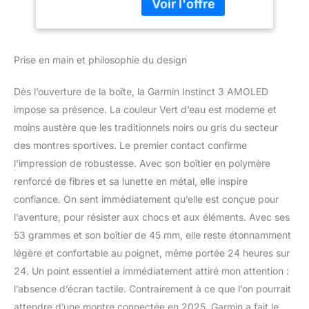
chaleur, aux chocs et à
l'eau selon la norme
militaire américaine 810 et
étanche à 10 ATM
Prise en main et philosophie du design
Autonomie : allant
jusqu’à 18 jours en mode
montre connectée et 32h
Dès l’ouverture de la boîte, la Garmin Instinct 3 AMOLED
en mode GPS Intégration
impose sa présence. La couleur Vert d’eau est moderne et
d’une lampe torche à
moins austère que les traditionnels noirs ou gris du secteur
LED avec faisceau blanc,
des montres sportives. Le premier contact confirme
rouge et d’un mode SOS
Multi-Bandes et GNSS :
l’impression de robustesse. Avec son boîtier en polymère
une précision de la
renforcé de fibres et sa lunette en métal, elle inspire
localisation GPS
confiance. On sent immédiatement qu’elle est conçue pour
supérieur dans les
l’aventure, pour résister aux chocs et aux éléments. Avec ses
environnements difficiles
tels que les zones
53 grammes et son boîtier de 45 mm, elle reste étonnamment
urbaines ou escarpées
légère et confortable au poignet, même portée 24 heures sur
Multisports : plus de 50
24. Un point essentiel a immédiatement attiré mon attention :
profils d’activité dont le
l’absence d’écran tactile. Contrairement à ce que l’on pourrait
trail, natation, course à
attendre d’une montre connectée en 2025, Garmin a fait le
pied, vélo, randonnée,