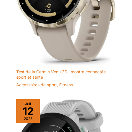
d'une batterie de 380 mAh, qui peut être chargée pendant 2.5
La montre LIGE se synchronise
d'utilisation à pleine charge et
heures pour une utilisation de 7 jours, avec une autonomie de
avec votre smartphone via
40 jours en veille. montre
veille allant jusqu'à 30 jours. Cette montre sport homme a de
l'application "GloryFitPro", vous
homme connectée offre des
variété de fonctionnalités telles que Minuteur, Chronomètre,
permettant de passer, recevoir
fonctionnalités pratiques,
Fonction d'appel, Alarme, Contrôle de la Musique,Prévisions
ou rejeter des appels
notamment des rappels (alertes
Météorologiques, Réglage de la luminosité, etc.
directement depuis votre
d'appel, alarmes, etc.), des
poignet. Elle stocke des
prévisions météo, le contrôle de
contacts, des journaux d'appels
la musique/des photos, un
et vous permet de recevoir des
minuteur, et bien plus encore. La
notifications de médias sociaux
smart watch homme est
en temps réel (Facebook,
compatible avec Android 5.1 et
Instagram, Gmail, WhatsApp,
supérieur, et iOS 10.0 et
Twitter, Snapchat). Vous pouvez
supérieur.
également utiliser l'assistant
vocal IA pour un contrôle mains
libres, offrant ainsi une
Test de la Garmin Venu 3S : montre connectée
connexion facile d'un simple
sport et santé
clic pour des appels plus
pratiques.
【Suivi de santé
Accessoires de sport
,
Fitness
automatique toute la journée】
Ce tracker de fitness est équipé
d'un capteur de fréquence
cardiaque VC30F avancé,
Juil
capable de surveiller avec
12
précision la fréquence
cardiaque, le niveau de stress,
2025
l'oxygène sanguin, la qualité du
sommeil et les cycles
menstruels. Vous pouvez
consulter facilement des