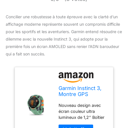
Concilier une robustesse à toute épreuve avec la clarté d’un
affichage moderne représente souvent un compromis difficile
pour les sportifs et les aventuriers. Garmin entend résoudre ce
dilemme avec la nouvelle Instinct 3, qui adopte pour la
première fois un écran AMOLED sans renier l’ADN baroudeur
qui a fait son succès.
Garmin Instinct 3,
Montre GPS
connectée Robuste
Nouveau design avec
AMOLED, Neo
écran couleur ultra
Tropic, 45mm
lumineux de 1,2‘’ Boîtier
de 45 mm résistant à la