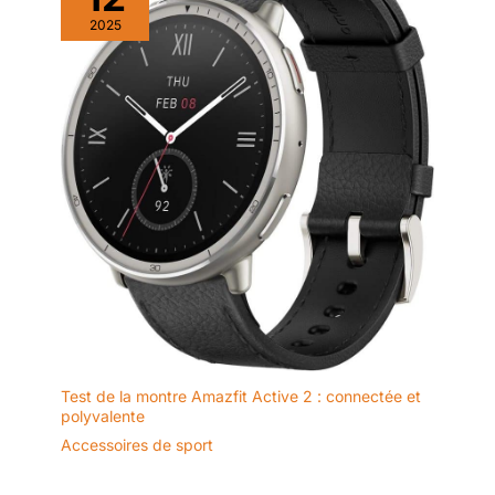
et stable.
【Montre
2025
intelligente multifonctionnelle
pour hommes 2026】
Fonctionnalités supplémentaires
: Affichage Always-on, appels
Bluetooth, assistant vocal IA,
rappels intelligents, prévisions
météo, contrôle à distance de la
caméra, contrôle de la lecture
de musique, suivi de la santé,
170 modes sportifs, suivi des
calories, comptage des pas,
suivi de la distance, lampe de
poche, calculatrice, minuterie,
chronomètre, réveil, localisateur
téléphone/montre, sons et
vibrations, et bien plus encore.
Test de la montre Amazfit Active 2 : connectée et
polyvalente
Accessoires de sport