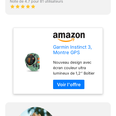
Note de 4.7 pour 81 utilisateurs
Garmin Instinct 3,
Montre GPS
connectée Robuste
Nouveau design avec
AMOLED, Neo
écran couleur ultra
Tropic, 45mm
lumineux de 1,2‘’ Boîtier
de 45 mm résistant à la
chaleur, aux chocs et à
l'eau selon la norme
militaire américaine 810 et
étanche à 10 ATM
Autonomie : allant
jusqu’à 18 jours en mode