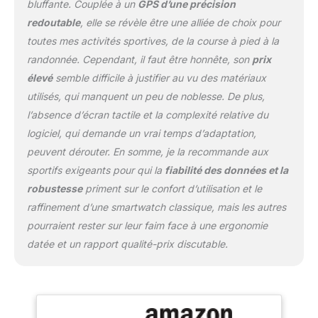
bluffante. Couplée à un
GPS d’une précision
matinal, statut VFC,
redoutable
, elle se révèle être une alliée de choix pour
oxymètres de pouls,
toutes mes activités sportives, de la course à pied à la
Body Battery, le niveau
de stress et de
randonnée. Cependant, il faut être honnête, son
prix
sommeil… Fonctions
élevé
semble difficile à justifier au vu des matériaux
connectées : Garmin Pay,
utilisés, qui manquent un peu de noblesse. De plus,
suivi des appels et SMS,
l’absence d’écran tactile et la complexité relative du
météo, Connect IQ ,
détection d’incident et
logiciel, qui demande un vrai temps d’adaptation,
assistance…
peuvent dérouter. En somme, je la recommande aux
sportifs exigeants pour qui la
fiabilité des données et la
robustesse
priment sur le confort d’utilisation et le
raffinement d’une smartwatch classique, mais les autres
pourraient rester sur leur faim face à une ergonomie
datée et un rapport qualité-prix discutable.