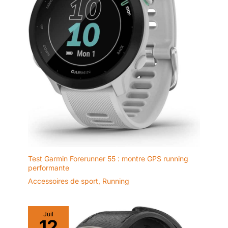
rapports de santé détaillés via
l'application compagnon, ce qui
vous aide à mieux comprendre
votre corps et à ajuster votre
mode de vie. Il offre également
une faible consommation
d'énergie, une surveillance de
haute précision et une détection
en temps réel pour des résultats
plus précis.
【Expérience
d'interaction riche avec
l'interface utilisateur】La montre
DM1 propose 12 cadrans
locaux, 4 cadrans
personnalisables et prend en
charge le téléchargement de
cadrans supplémentaires via
l'application. Elle inclut 6
cadrans Always-off et vous
permet de basculer entre les
Test Garmin Forerunner 55 : montre GPS running
modes d'affichage numérique
performante
et Always-on. Les cartes de
fonction personnalisables
Accessoires de sport
,
Running
affichent les données de
fréquence cardiaque,
d'oxygène sanguin et de stress.
Avec 256 Mo de mémoire et 6
Juil
styles thématiques, elle garantit
12
une expérience utilisateur fluide