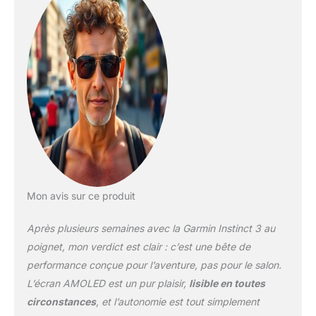
montre connectée et 32h
en mode GPS Intégration
d’une lampe torche à
LED avec faisceau blanc,
rouge et d’un mode SOS
Multi-Bandes et GNSS :
une précision de la
localisation GPS
supérieur dans les
environnements difficiles
tels que les zones
urbaines ou escarpées
Multisports : plus de 50
profils d’activité dont le
Mon avis sur ce produit
trail, natation, course à
pied, vélo, randonnée,
Après plusieurs semaines avec la Garmin Instinct 3 au
ski, aviron, surf, escalade
poignet, mon verdict est clair : c’est une bête de
en salle mais également
performance conçue pour l’aventure, pas pour le salon.
la course à obstacles et
L’écran AMOLED est un pur plaisir,
lisible en toutes
bien plus encore Suivi
santé : la fréquence
circonstances
, et l’autonomie est tout simplement
cardiaque, rapport