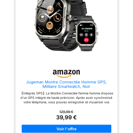
suivi des appels et SMS,
utilisation nocturne. 【100+
améliorant la navigation et la
Modes Sportifs/Protection de
météo, Connect IQ ,
conscience situationnelle lors
Qualité Militaire】: cette montre
détection d’incident et
des aventures en plein air.
connectée homme sport offre
【Grande Batterie 600mAh,
assistance…
plus de 100 modes sportifs
Double Bracelet & Double Câble
d'intérieur et d'extérieur, et suit
de Chargement】La montre
vos données d'activité, vos pas,
intelligente DM1 est équipée
vos dépenses caloriques et
d’une batterie en cobalt de
d'autres mesures de fitness. La
qualité militaire pour des
technologie de protection de
performances durables, offrant
qualité militaire garantit une
jusqu’à 15 jours en mode montre
durabilité exceptionnelle, tandis
connectée, 48 heures en mode
que la résistance à l'eau IP68
GPS et 20 jours en mode
permet de supporter sans
économie d’énergie. Elle est
problème la transpiration, la
livrée avec deux bracelets en
pluie et d'autres
silicone souple, facilement
environnements humides
interchangeables. De plus, des
pendant les entraînements.
câbles de charge USB et Type-
Jugeman Montre Connectée Homme GPS,
【Surveillance Complète de la
C sont inclus pour un
Militaire Smartwatch, Noir
Santé】: cette montre connecter
chargement pratique à la
pour homme intègre un capteur
【Intégrés GPS】La Montre Connectée femme homme dispose
maison, au bureau ou en
optique de haute précision pour
d'un GPS intégré de haute précision. Après avoir synchronisé
une surveillance 24 heures sur
voyage.
【Imperméabilité
votre téléphone, vous pouvez enregistrer et visualiser vos
24 de la fréquence cardiaque et
5ATM et modes sportifs
itinéraires de course sur la montre GPS. La puce sportive haut
surveillance de la tension
multiples】Cette montre
de gamme du tracker de fitness peut enregistrer avec
129,99 €
artérielle. La montre connecté
intelligente présente un boîtier
précision la distance, le rythme moyen/en temps réel, les
39,99 €
homme surveille
métallique entièrement scellé et
calories et d'autres données. Smartwatch Vous aide à optimiser
automatiquement le sommeil
prend en charge
votre plan d’entraînement et à atteindre vos objectifs de remise
nocturne et enregistre les
l'imperméabilisation dynamique
en forme. 【100+ modes de sport et Etanche IP68】Cette
données afin d'analyser la
jusqu'à 5ATM. Elle dispose d'un