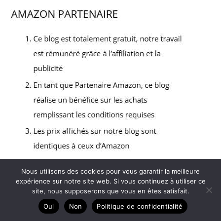
Nous utilisons des cookies pour vous garantir la meilleure
expérience sur notre site web. Si vous continuez à utiliser ce
Copyright © 2026 Gym street - Partenaire Amazon
site, nous supposerons que vous en êtes satisfait.
Oui
Non
Politique de confidentialité
A propos
Contact