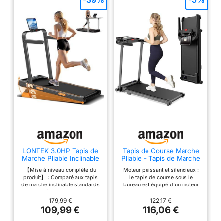
-39%
-5%
LONTEK 3.0HP Tapis de
Tapis de Course Marche
Marche Pliable Inclinable
Pliable - Tapis de Marche
16%,Accoudoirs
Pliable Motorise Walking
【Mise à niveau complète du
Moteur puissant et silencieux :
Réglables
Pad Electrique Silencieux
produit】 : Comparé aux tapis
le tapis de course sous le
Tapis Roulant 10 km/h
de marche inclinable standards
bureau est équipé d'un moteur
Treadmill Compact pour
du marché, notre tapis marche
puissant et silencieux de 2.0
la Maison et Le Bureau
inclinable pliable silencieux
CV, qui a des performances
179,99 €
122,17 €
offre un réglage manuel
efficaces, une plage de vitesse
109,99 €
116,06 €
d'inclinaison à 3 niveaux (max
de 1 à 10 km/h et une capacité