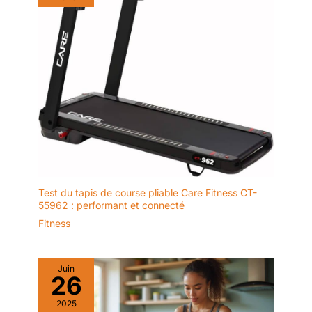
tapis de marche compact
indispensable. 【Facile à
ranger】: Grâce à ses roulettes
intégrées, vous pouvez le
déplacer sans effort vers le
bureau, la chambre ou toute
autre pièce. Son encombrement
réduit permet une installation
flexible, même dans un angle,
sans sacrifier d'espace.
Test du tapis de course pliable Care Fitness CT-
55962 : performant et connecté
Fitness
Juin
26
2025