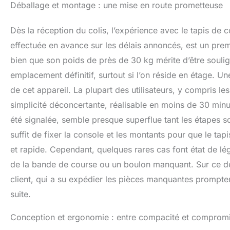
Déballage et montage : une mise en route prometteuse
d'entraînement di
Smartphone et tab
Dès la réception du colis, l’expérience avec le tapis de
entraînements str
motivation +histo
effectuée en avance sur les délais annoncés, est un premi
SPÉCIFICATIONS 
bien que son poids de près de 30 kg mérite d’être soulign
nominale : 50/60H
emplacement définitif, surtout si l’on réside en étage. Un
2.5 HP (1800W) - 
Dimensions du tap
de cet appareil. La plupart des utilisateurs, y compris 
l'emploi : 126 x 
simplicité déconcertante, réalisable en moins de 30 minu
été signalée, semble presque superflue tant les étapes so
suffit de fixer la console et les montants pour que le ta
et rapide. Cependant, quelques rares cas font état de 
de la bande de course ou un boulon manquant. Sur ce derni
client, qui a su expédier les pièces manquantes promptem
suite.
Conception et ergonomie : entre compacité et comprom