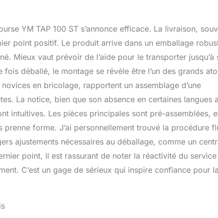
rectement sur TV et PC tout en ourant (ou les visionner sur
let)+partager la formation avec des amis +suivre des
 course YM TAP 100 ST s’annonce efficace. La livraison, sou
ucturés et atteindre des objectifs+fonction de musique de
rique d'entraînement+coaching vidéo et d'autres fonctions
er point positif. Le produit arrive dans un emballage robus
TECHNIQUES : Tension nominale : 220/240V - Fréquence
é. Mieux vaut prévoir de l’aide pour le transporter jusqu’à
z - Puissance nominale : 1.0 HP (750 W) - Puissance de crête :
e fois déballé, le montage se révèle être l’un des grands ato
Capacité de poids : 120 kg. - Câble électrique : 180 cm.
is de course : 103 x 36 cm - Dimensions du produit prêt à
les novices en bricolage, rapportent un assemblage d’une
64 x 126 cm - Dimensions du produit plié : 60 x 64 x 126 cm.
tes. La notice, bien que son absence en certaines langues a
nt intuitives. Les pièces principales sont pré-assemblées, et
pis prenne forme. J’ai personnellement trouvé la procédure fl
légers ajustements nécessaires au déballage, comme un cent
er point, il est rassurant de noter la réactivité du service
ent. C’est un gage de sérieux qui inspire confiance pour l
is