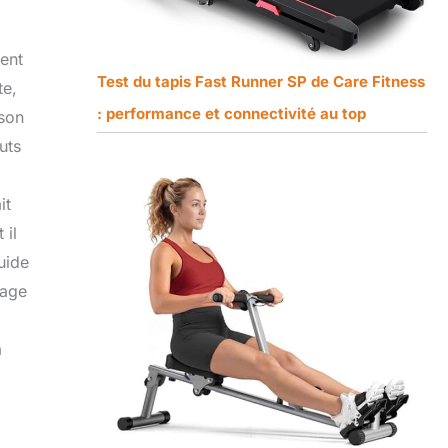
vent
Test du tapis Fast Runner SP de Care Fitness
te,
: performance et connectivité au top
 son
uts
it
 il
uide
rage
a