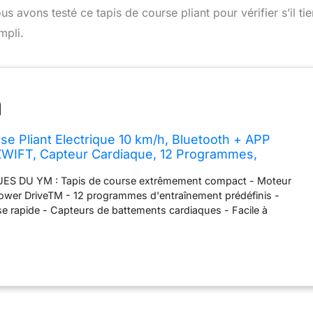
avons testé ce tapis de course pliant pour vérifier s’il tie
mpli.
se Pliant Electrique 10 km/h, Bluetooth + APP
WIFT, Capteur Cardiaque, 12 Programmes,
ubrification Automatique, 1HP (2,5HP Pic de
S DU YM : Tapis de course extrêmement compact - Moteur
ran Multifonction
Power DriveTM - 12 programmes d'entraînement prédéfinis -
e rapide - Capteurs de battements cardiaques - Facile à
ger - Grand écran LCD numérique - Réglage de la vitesse et du
ement - Touche de sécurité - Vitesse de 1 à 10 km/h. Il est
 écran LCD numérique pour l'affichage de la vitesse et de tous
e contrôle (programme, rythme cardiaque, temps d'entraînement,
e, vitesse, etc.). APP Découvrez les méthodes d'entraînement
es applications compatibles ZWIFT et KINOMAP (en sélectionnant
ve) qui vous permettent de projeter des vidéos et des itinéraires