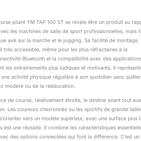
 course pliant YM TAP 100 ST se révèle être un produit au rap
 avec les machines de salle de sport professionnelles, mais il
e axé sur la marche et le jogging. Sa facilité de montage,
il très accessible, même pour les plus réfractaires à la
ctivité Bluetooth et la compatibilité avec des application
nt les entraînements plus ludiques et motivants. Il représent
une activité physique régulière à son quotidien sans quitte
io modéré ou de la rééducation.
ace de course, relativement étroite, le destine avant tout au
. Les coureurs chevronnés ou les sportifs de grande taille
orienter vers un modèle supérieur, avec une surface plus 
s est une réussite. Il combine les caractéristiques essentiell
ec des options connectées qui font la différence. C’est un