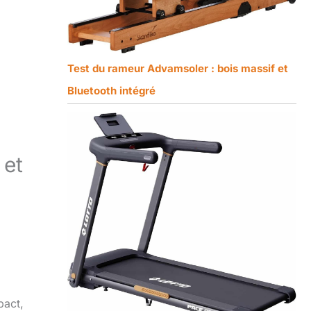
Test du rameur Advamsoler : bois massif et
Bluetooth intégré
 et
pact,