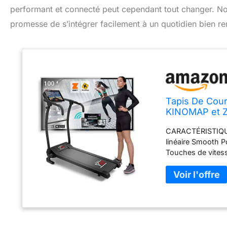
performant et connecté peut cependant tout changer. Nous 
promesse de s’intégrer facilement à un quotidien bien re
Tapis De Cour
KINOMAP et Z
Inclinaison, L
CARACTÉRISTIQUE
Puissance) Ec
linéaire Smooth 
Touches de vitess
déplacer et à ran
mode de fonctionn
équipé d'un grand
les paramètres d
distance parcouru
avec les nouvell
la marque Your Mo