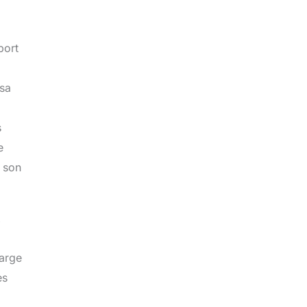
port
 sa
s
e
r son
x
large
es