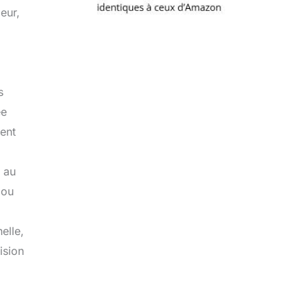
eur,
s
ée
ent
 au
 ou
elle,
ision