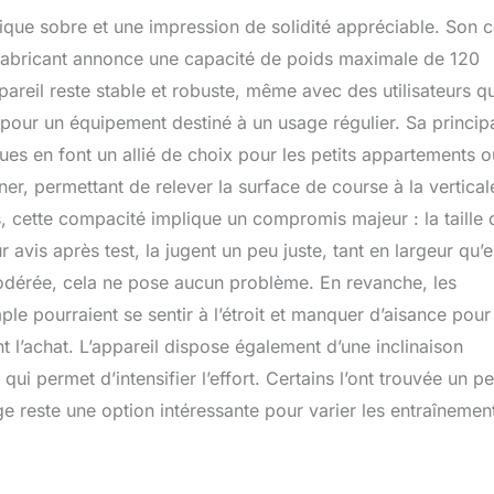
ique sobre et une impression de solidité appréciable. Son 
le fabricant annonce une capacité de poids maximale de 120
reil reste stable et robuste, même avec des utilisateurs qu
l pour un équipement destiné à un usage régulier. Sa princip
es en font un allié de choix pour les petits appartements o
ner, permettant de relever la surface de course à la vertical
 cette compacité implique un compromis majeur : la taille 
r avis après test, la jugent un peu juste, tant en largeur qu’
modérée, cela ne pose aucun problème. En revanche, les
le pourraient se sentir à l’étroit et manquer d’aisance pour
t l’achat. L’appareil dispose également d’une inclinaison
 qui permet d’intensifier l’effort. Certains l’ont trouvée un p
 reste une option intéressante pour varier les entraînemen