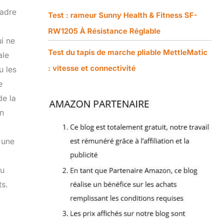
cadre
Test : rameur Sunny Health & Fitness SF-
RW1205 À Résistance Réglable
i ne
Test du tapis de marche pliable MettleMatic
ale
: vitesse et connectivité
u les
e
de la
en
 une
eu
ts.