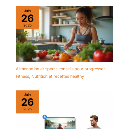
Juin
26
2025
Alimentation et sport : conseils pour progresser
Fitness
,
Nutrition et recettes healthy
Juin
26
2025