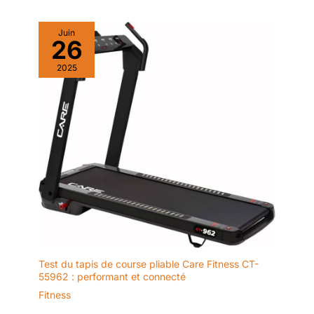
et équipé de roulettes intégrées,
il se soulève et se déplace
facilement, vous permettant
Juin
ainsi de maintenir votre routine
26
sportive tout en travaillant, en
regardant la télévision ou en
vous relaxant chez vous. Le
2025
tapis de marche compact
indispensable. 【Facile à
ranger】: Grâce à ses roulettes
intégrées, vous pouvez le
déplacer sans effort vers le
bureau, la chambre ou toute
autre pièce. Son encombrement
réduit permet une installation
flexible, même dans un angle,
sans sacrifier d'espace.
Test du tapis de course pliable Care Fitness CT-
55962 : performant et connecté
Fitness