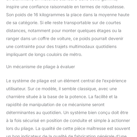
Les phares à allumage
inspire une confiance raisonnable en termes de robustesse.
automatique vous
Son poids de 16 kilogrammes la place dans la moyenne haute
permettent d'être visible la
de sa catégorie. Si elle reste transportable sur de courtes
nuit. Les feux arrière
distances, notamment pour monter quelques étages ou la
clignotent lors du freinage
pour vous protéger des
ranger dans un coffre de voiture, ce poids pourrait devenir
collisions. Système de
une contrainte pour des trajets multimodaux quotidiens
freinage double (avec frein
impliquant de longs couloirs de métro.
à disque et système de
freinage antiblocage
Un mécanisme de pliage à évaluer
EABS) réponse 0.1S pour
assurer la sécurité. Ce
Le système de pliage est un élément central de l’expérience
trottinette electrique
adulte est équipé d'un
utilisateur. Sur ce modèle, il semble classique, avec une
pneu arrière solide en nid
charnière située à la base de la potence. La facilité et la
d'abeille de 10 pouces et
rapidité de manipulation de ce mécanisme seront
d'un pneu avant gonflable
déterminantes au quotidien. Un système bien conçu doit être
pour assurer l'absorption
à la fois sécurisé en position de conduite et simple à actionner
des chocs 【Écran LCD et
contrôle des
lors du pliage. La qualité de cette pièce maîtresse est souvent
applications】Cette
un bon indicateur de la qualité de fabrication générale d’une