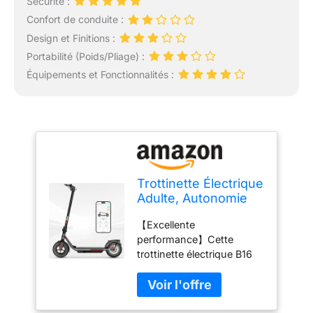
Sécurité :
Confort de conduite :
Design et Finitions :
Portabilité (Poids/Pliage) :
Équipements et Fonctionnalités :
Trottinette Électrique
Adulte, Autonomie
De 20 Miles, Scooter
【Excellente
Électrique Pliant
performance】Cette
Portable avec
trottinette électrique B16
Système De
F8 Pro est équipée d'un
Freinage Double,
moteur puissant de 350W
Pneus 10''
et d'une batterie de 36V
Pneumatiques Et en
7.8Ah, elle peut atteindre