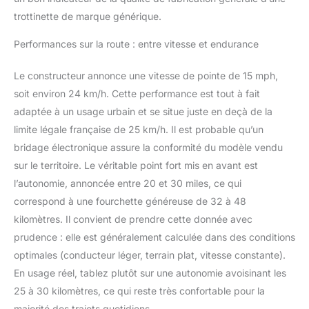
trottinette électrique pour
trottinette de marque générique.
adulte peut clairement
vérifier la vitesse actuelle,
Performances sur la route : entre vitesse et endurance
le mode de vitesse, le
régulateur de vitesse sur
Le constructeur annonce une vitesse de pointe de 15 mph,
votre écran LED. Avec le
bluetooth connecté, vous
soit environ 24 km/h. Cette performance est tout à fait
pouvez faire fonctionner
adaptée à un usage urbain et se situe juste en deçà de la
de nombreuses fonctions
limite légale française de 25 km/h. Il est probable qu’un
via l'APP orbital sports
bridage électronique assure la conformité du modèle vendu
(Vous pouvez télécharger
sur le territoire. Le véritable point fort mis en avant est
en recherchant "orbital
sports" dans le Google
l’autonomie, annoncée entre 20 et 30 miles, ce qui
Store.), comme le
correspond à une fourchette généreuse de 32 à 48
verrouillage/déverrouillage,
kilomètres. Il convient de prendre cette donnée avec
la configuration de la
prudence : elle est généralement calculée dans des conditions
vitesse maximale
personnalisée, le
optimales (conducteur léger, terrain plat, vitesse constante).
régulateur de vitesse, etc
En usage réel, tablez plutôt sur une autonomie avoisinant les
【Pliage rapide】Cette
25 à 30 kilomètres, ce qui reste très confortable pour la
trottinette électrique
majorité des trajets quotidiens.