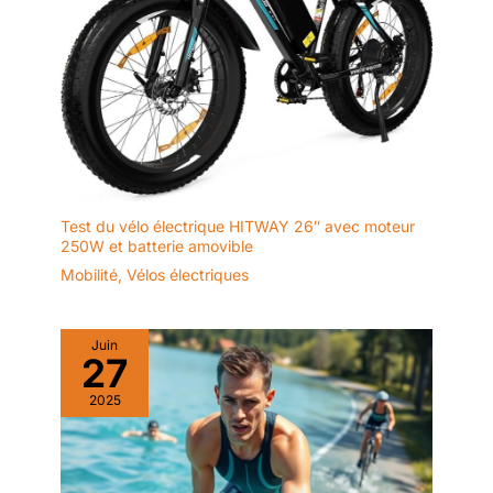
Test du vélo électrique HITWAY 26″ avec moteur
250W et batterie amovible
Mobilité
,
Vélos électriques
Juin
27
2025