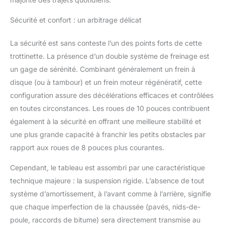
adultes pèse environ 16kg
(poids net). Il se plie
Sécurité et confort : un arbitrage délicat
extrêmement rapidement
en 3 secondes et ne
La sécurité est sans conteste l’un des points forts de cette
nécessite que 3 actions
simples pour être
trottinette. La présence d’un double système de freinage est
complété. Vous pouvez
un gage de sérénité. Combinant généralement un frein à
facilement mettre le
disque (ou à tambour) et un frein moteur régénératif, cette
trottinette electrique
configuration assure des décélérations efficaces et contrôlées
adulte dans le coffre de
votre voiture, dans le bus,
en toutes circonstances. Les roues de 10 pouces contribuent
et l'emmener n'importe
également à la sécurité en offrant une meilleure stabilité et
où. Ce scooter électrique
une plus grande capacité à franchir les petits obstacles par
est le cadeau idéal pour
rapport aux roues de 8 pouces plus courantes.
les enfants, les amoureux
et les amis 【Service
Cependant, le tableau est assombri par une caractéristique
clientèle 24 heures sur
24】Comparé au modèle
technique majeure : la suspension rigide. L’absence de tout
de 8,5 pouces, le scooter
système d’amortissement, à l’avant comme à l’arrière, signifie
de 10 pouces est plus
que chaque imperfection de la chaussée (pavés, nids-de-
adapté aux routes
poule, raccords de bitume) sera directement transmise au
inégales et aux personnes