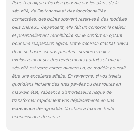
fiche technique très bien pourvue sur les plans de la
freinage double (avec frein
sécurité, de l’autonomie et des fonctionnalités
à disque et système de
freinage antiblocage
connectées, des points souvent réservés à des modèles
EABS) réponse 0.1S pour
plus onéreux. Cependant, elle fait un compromis majeur
assurer la sécurité. Ce
et potentiellement rédhibitoire sur le confort en optant
trottinette electrique
pour une suspension rigide. Votre décision d’achat devra
adulte est équipé d'un
pneu arrière solide en nid
donc se baser sur vos priorités : si vous circulez
d'abeille de 10 pouces et
exclusivement sur des revêtements parfaits et que la
d'un pneu avant gonflable
sécurité est votre critère numéro un, ce modèle pourrait
pour assurer l'absorption
être une excellente affaire. En revanche, si vos trajets
des chocs 【Écran LCD et
contrôle des
quotidiens incluent des rues pavées ou des routes en
applications】Cette
mauvais état, l’absence d’amortisseurs risque de
trottinette électrique pour
transformer rapidement vos déplacements en une
adulte peut clairement
expérience désagréable. Un choix à faire en toute
vérifier la vitesse actuelle,
le mode de vitesse, le
connaissance de cause.
régulateur de vitesse sur
votre écran LED. Avec le
bluetooth connecté, vous