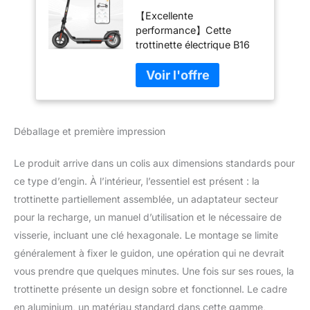
De 20 Miles, Scooter
【Excellente
Électrique Pliant
performance】Cette
Portable avec
trottinette électrique B16
Système De
F8 Pro est équipée d'un
Freinage Double,
moteur puissant de 350W
Pneus 10''
et d'une batterie de 36V
Pneumatiques Et en
7.8Ah, elle peut atteindre
Caoutchouc Solide,
une vitesse maximale de
16-T
Déballage et première impression
25km/h et une autonomie
maximale de 32km sous
certaines conditions. Le
Le produit arrive dans un colis aux dimensions standards pour
scooter électrique B16 F8
ce type d’engin. À l’intérieur, l’essentiel est présent : la
Pro convient aux adultes
trottinette partiellement assemblée, un adaptateur secteur
et aux adolescents
pour la recharge, un manuel d’utilisation et le nécessaire de
jusqu'à 220lbs. Installez
rapidement les quelques
visserie, incluant une clé hexagonale. Le montage se limite
vis et votre vélo est prêt à
généralement à fixer le guidon, une opération qui ne devrait
partir ! Parfait pour les
vous prendre que quelques minutes. Une fois sur ses roues, la
déplacements quotidiens
trottinette présente un design sobre et fonctionnel. Le cadre
ou les petits trajets
【Gardez votre sécurité】
en aluminium, un matériau standard dans cette gamme,