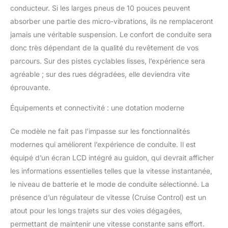
conducteur. Si les larges pneus de 10 pouces peuvent
de grande taille. Notre
trottinette électrique a
absorber une partie des micro-vibrations, ils ne remplaceront
passé la certification
jamais une véritable suspension. Le confort de conduite sera
UL2272, plus sûr et plus
donc très dépendant de la qualité du revêtement de vos
professionnel. Si vous
parcours. Sur des pistes cyclables lisses, l’expérience sera
avez des doutes ou des
exigences, veuillez nous
agréable ; sur des rues dégradées, elle deviendra vite
contacter, nous vous
éprouvante.
répondrons dans les 24
heures
Équipements et connectivité : une dotation moderne
Ce modèle ne fait pas l’impasse sur les fonctionnalités
modernes qui améliorent l’expérience de conduite. Il est
équipé d’un écran LCD intégré au guidon, qui devrait afficher
les informations essentielles telles que la vitesse instantanée,
le niveau de batterie et le mode de conduite sélectionné. La
présence d’un régulateur de vitesse (Cruise Control) est un
atout pour les longs trajets sur des voies dégagées,
permettant de maintenir une vitesse constante sans effort.