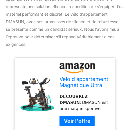
représente une solution efficace, à condition de s’équiper d’un
matériel performant et discret. Le vélo d’appartement
DMASUN, avec ses promesses de silence et de robustesse,
se présente comme un candidat sérieux. Nous l’avons mis à
l’épreuve pour déterminer s’il répond véritablement à ces
exigences.
Velo d appartement
Magnétique Ultra
Silencieux,
𝗗𝗘́𝗖𝗢𝗨𝗩𝗥𝗘𝗭
DMASUN Vélo
𝗗𝗠𝗔𝗦𝗨𝗡: DMASUN est
d'Intérieur avec
une marque sportive
Écran LCD,
professionnelle qui
Résistance
intègre parfaitement la
Ajustable, Pour
conception, la
Cardio à Domicile,