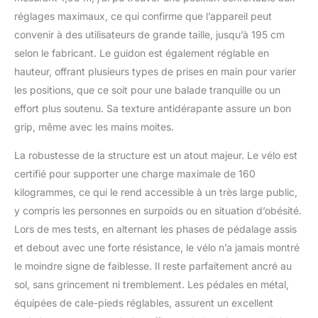
𝗗𝗜𝗙𝗙𝗜𝗖𝗜𝗟𝗘: Ce vélo
réglages maximaux, ce qui confirme que l’appareil peut
d'intérieur est doté d'une
convenir à des utilisateurs de grande taille, jusqu’à 195 cm
résistance magnétique
améliorée, sans
selon le fabricant. Le guidon est également réglable en
grincement des patins en
hauteur, offrant plusieurs types de prises en main pour varier
feutre de laine et sans
les positions, que ce soit pour une balade tranquille ou un
entretien, offrant une
effort plus soutenu. Sa texture antidérapante assure un bon
plage de résistance
réglable plus large, avec
grip, même avec les mains moites.
des niveaux allant de 0-
La robustesse de la structure est un atout majeur. Le vélo est
20 % pour
l'échauffement, 20-50 %
certifié pour supporter une charge maximale de 160
pour la course, 50-75 %
kilogrammes, ce qui le rend accessible à un très large public,
pour la combustion des
y compris les personnes en surpoids ou en situation d’obésité.
graisses, et 75-100 %
Lors de mes tests, en alternant les phases de pédalage assis
pour le renforcement
musculaire. Cette
et debout avec une forte résistance, le vélo n’a jamais montré
variation de résistance
le moindre signe de faiblesse. Il reste parfaitement ancré au
de 0 à 100 % correspond
sol, sans grincement ni tremblement. Les pédales en métal,
aux programmes
équipées de cale-pieds réglables, assurent un excellent
d'exercice quotidiens