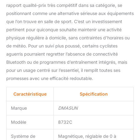
composants restants
rapport qualité-prix très compétitif dans sa catégorie, se
peuvent être facilement
positionnant comme une alternative sérieuse aux équipements
installés en 30 minutes.
Vous n'aurez besoin
que l’on trouve en salle de sport. C’est un investissement
d'installer que le guidon,
pertinent pour quiconque souhaite maintenir une activité
le siège, les tubes de
physique régulière à domicile, sans contraintes d’horaires ou
stabilité avant et arrière,
de météo. Pour un suivi plus poussé, certains cyclistes
et les pédales ; le cadre,
le volant d'inertie et la
aguerris pourraient regretter l’absence de connectivité
manivelle sont déjà pré-
Bluetooth ou de programmes d’entraînement intégrés, mais
assemblés. 𝗖𝗟𝗜𝗘𝗡𝗧
pour un usage centré sur l’essentiel, il remplit toutes ses
𝗗'𝗔𝗕𝗢𝗥𝗗: Nous offrons
promesses avec une efficacité redoutable.
une garantie de 36 mois.
Nous recueillons
constamment les
Caractéristique
Spécification
questions posées par les
clients et continuons à
Marque
DMASUN
optimiser nos produits.
Si vous avez des
Modèle
8732C
questions, veuillez nous
contacter, et notre
Système de
Magnétique, réglable de 0 à
ingénieur d'usine vous