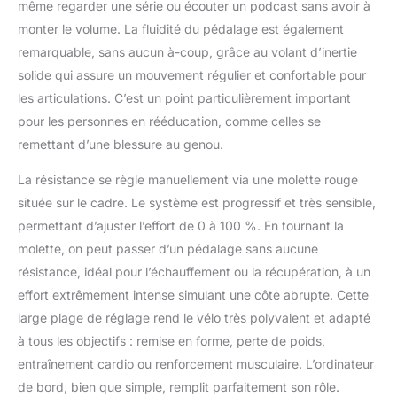
même regarder une série ou écouter un podcast sans avoir à
enfoncé pendant trois
monter le volume. La fluidité du pédalage est également
secondes. Les vélos
remarquable, sans aucun à-coup, grâce au volant d’inertie
DMASUN sont
également compatibles
solide qui assure un mouvement régulier et confortable pour
avec Wahoo, qui peut
les articulations. C’est un point particulièrement important
être fixé à la position de
pour les personnes en rééducation, comme celles se
la manivelle pour capter
remettant d’une blessure au genou.
les RPM. Également
compatible avec les
La résistance se règle manuellement via une molette rouge
pédales SPD. 𝗩𝗘́𝗟𝗢
𝗦𝗔𝗡𝗦 𝗘𝗙𝗙𝗢𝗥𝗧 𝗘𝗧
située sur le cadre. Le système est progressif et très sensible,
𝗖𝗢𝗡𝗩𝗜𝗩𝗜𝗔𝗟: Le vélo de
permettant d’ajuster l’effort de 0 à 100 %. En tournant la
sport DMASUN est
molette, on peut passer d’un pédalage sans aucune
équipé d'un support
résistance, idéal pour l’échauffement ou la récupération, à un
pour appareil
électronique, d'un porte-
effort extrêmement intense simulant une côte abrupte. Cette
bouteille, de pédales à
large plage de réglage rend le vélo très polyvalent et adapté
cages antidérapantes, de
à tous les objectifs : remise en forme, perte de poids,
roues de transport et de
entraînement cardio ou renforcement musculaire. L’ordinateur
boutons de réglage du
de bord, bien que simple, remplit parfaitement son rôle.
niveau. Il dispose de