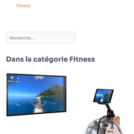
boutons de réglage du
Fitness
niveau. Il dispose de
quatre réglages de siège
en hauteur et deux
réglages de guidon pour
s'adapter aux utilisateurs
mesurant de 140 cm à
185 cm. Le vélo
d'exercice DMASUN
utilise un tube de stabilité
Dans la catégorie Fitness
en acier rond unique
avec quatre pieds
antidérapants, offrant
des avantages évidents
en termes de stabilité.
𝗜𝗡𝗦𝗧𝗔𝗟𝗟𝗔𝗧𝗜𝗢𝗡 𝗘𝗡 𝟯𝟬
𝗠𝗜𝗡𝗨𝗧𝗘𝗦: Pour garantir
que nos clients puissent
commencer rapidement
à utiliser nos vélos, 70 %
de l'installation a déjà été
réalisée. Regardez la