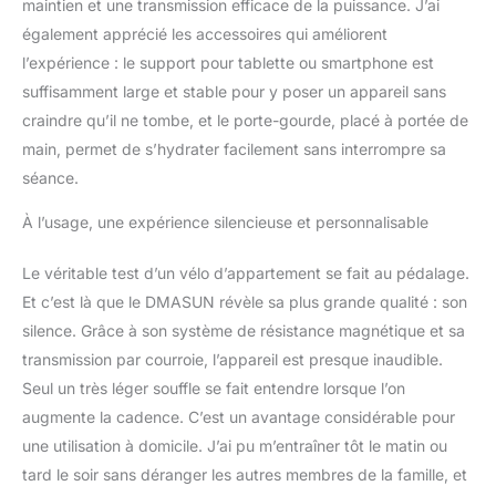
des individus à différents
maintien et une transmission efficace de la puissance. J’ai
stades.
également apprécié les accessoires qui améliorent
𝗦𝗨𝗥𝗩𝗘𝗜𝗟𝗟𝗔𝗡𝗖𝗘 𝗘𝗡
l’expérience : le support pour tablette ou smartphone est
𝗧𝗘𝗠𝗣𝗦 𝗥𝗘́𝗘𝗟 𝗗𝗘𝗦
suffisamment large et stable pour y poser un appareil sans
𝗗𝗢𝗡𝗡𝗘́𝗘𝗦
𝗗'𝗘𝗫𝗘𝗥𝗖𝗜𝗖𝗘: L'écran de
craindre qu’il ne tombe, et le porte-gourde, placé à portée de
ce vélo d'appartement
main, permet de s’hydrater facilement sans interrompre sa
est capable de capturer
séance.
des informations en
temps réel telles que le
À l’usage, une expérience silencieuse et personnalisable
temps, la vitesse, la
distance, les calories,
Le véritable test d’un vélo d’appartement se fait au pédalage.
l'odomètre et la fonction
Et c’est là que le DMASUN révèle sa plus grande qualité : son
de balayage (SCAN). Les
utilisateurs peuvent
silence. Grâce à son système de résistance magnétique et sa
facilement accéder aux
transmission par courroie, l’appareil est presque inaudible.
données totales
Seul un très léger souffle se fait entendre lorsque l’on
d'exercice et les
augmente la cadence. C’est un avantage considérable pour
réinitialiser pour
commencer un nouvel
une utilisation à domicile. J’ai pu m’entraîner tôt le matin ou
enregistrement en
tard le soir sans déranger les autres membres de la famille, et
maintenant simplement