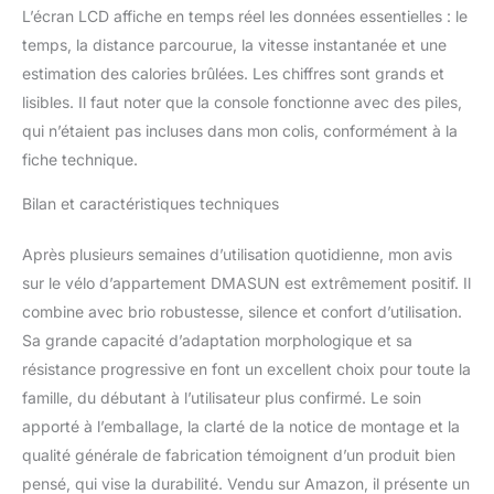
quatre réglages de siège
L’écran LCD affiche en temps réel les données essentielles : le
en hauteur et deux
temps, la distance parcourue, la vitesse instantanée et une
réglages de guidon pour
estimation des calories brûlées. Les chiffres sont grands et
s'adapter aux utilisateurs
lisibles. Il faut noter que la console fonctionne avec des piles,
mesurant de 140 cm à
185 cm. Le vélo
qui n’étaient pas incluses dans mon colis, conformément à la
d'exercice DMASUN
fiche technique.
utilise un tube de stabilité
en acier rond unique
Bilan et caractéristiques techniques
avec quatre pieds
antidérapants, offrant
Après plusieurs semaines d’utilisation quotidienne, mon avis
des avantages évidents
sur le vélo d’appartement DMASUN est extrêmement positif. Il
en termes de stabilité.
combine avec brio robustesse, silence et confort d’utilisation.
𝗜𝗡𝗦𝗧𝗔𝗟𝗟𝗔𝗧𝗜𝗢𝗡 𝗘𝗡 𝟯𝟬
𝗠𝗜𝗡𝗨𝗧𝗘𝗦: Pour garantir
Sa grande capacité d’adaptation morphologique et sa
que nos clients puissent
résistance progressive en font un excellent choix pour toute la
commencer rapidement
famille, du débutant à l’utilisateur plus confirmé. Le soin
à utiliser nos vélos, 70 %
apporté à l’emballage, la clarté de la notice de montage et la
de l'installation a déjà été
réalisée. Regardez la
qualité générale de fabrication témoignent d’un produit bien
vidéo d'installation, et les
pensé, qui vise la durabilité. Vendu sur Amazon, il présente un