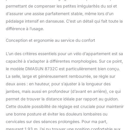
𝗦𝗜𝗟𝗘𝗡𝗖𝗜𝗘𝗨𝗫 𝗘𝗧
permettant de compenser les petites irrégularités du sol et
𝗙𝗟𝗨𝗜𝗗𝗘𝗦: Après des
d’assurer une assise parfaitement stable, même lors d’un
tests, le bruit produit par
pédalage intensif en danseuse. C’est un détail qui fait toute la
nos vélos d'appartement
différence à l’usage.
ne dépasse pas 20 dbs,
offrant un avantage
Conception et ergonomie au service du confort
presque silencieux qui
vous procurera une
L’un des critères essentiels pour un vélo d’appartement est sa
expérience d'exercice
immersive sans craindre
capacité à s’adapter à différentes morphologies. Sur ce point,
de déranger les
le modèle DMASUN 8732C est particulièrement bien conçu.
personnes autour de
La selle, large et généreusement rembourrée, se règle sur
vous. La poulie en ABS
deux axes : en hauteur, pour s’ajuster à la longueur des
robuste assure une
transmission par
jambes, mais aussi en profondeur (d’avant en arrière), ce qui
courroie fluide et des
permet de trouver la distance idéale par rapport au guidon.
années de conduite sans
Cette double possibilité de réglage est cruciale pour maintenir
rupture ni usure de la
une bonne posture et éviter les douleurs lombaires ou
courroie. 𝗥𝗘́𝗦𝗜𝗦𝗧𝗔𝗡𝗖𝗘
𝗠𝗔𝗚𝗡𝗘́𝗧𝗜𝗤𝗨𝗘 𝟬-𝟭𝟬𝟬
cervicales sur des séances prolongées. Pour ma part,
% - 𝗗𝗘 𝗙𝗔𝗖𝗜𝗟𝗘 𝗔̀
mesurant 1,93 m, j’ai pu trouver une position confortable aux