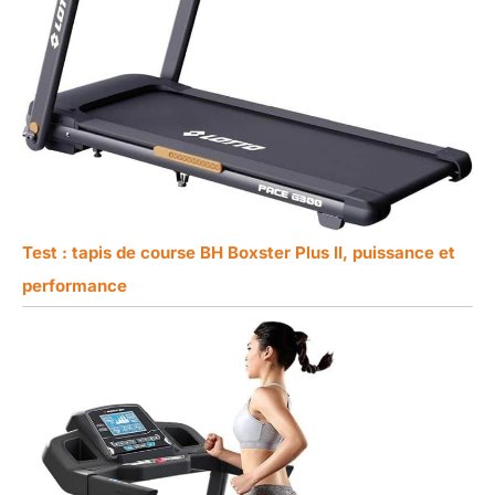
contacter, et notre
ingénieur d'usine vous
fournira des conseils
professionnels via une
vidéo. Double garantie de
qualité et de service. Vos
demandes seront
traitées dans un délai de
18 heures.
Test : tapis de course BH Boxster Plus II, puissance et
performance