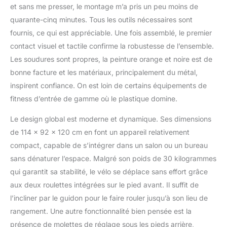
équipé d'un lourd volant
et sans me presser, le montage m’a pris un peu moins de
d'inertie entièrement
quarante-cinq minutes. Tous les outils nécessaires sont
rempli et d'un acier allié
fournis, ce qui est appréciable. Une fois assemblé, le premier
plus épais que celui des
autres produits (plus de
contact visuel et tactile confirme la robustesse de l’ensemble.
2 mm d'épaisseur),
Les soudures sont propres, la peinture orange et noire est de
garantissant une
bonne facture et les matériaux, principalement du métal,
construction robuste
inspirent confiance. On est loin de certains équipements de
pour une conduite fluide.
Les utilisateurs pesant
fitness d’entrée de gamme où le plastique domine.
plus de 160 kg peuvent
également l'utiliser en
Le design global est moderne et dynamique. Ses dimensions
toute confiance. Les
de 114 x 92 x 120 cm en font un appareil relativement
produits ont été testés
compact, capable de s’intégrer dans un salon ou un bureau
contre les chutes avant
sans dénaturer l’espace. Malgré son poids de 30 kilogrammes
de quitter l'usine, ce qui
qui garantit sa stabilité, le vélo se déplace sans effort grâce
garantit une qualité et
une sécurité accrues. 𝗔̀
aux deux roulettes intégrées sur le pied avant. Il suffit de
𝗤𝗨𝗘𝗟 𝗣𝗢𝗜𝗡𝗧 𝗟𝗘𝗦
l’incliner par le guidon pour le faire rouler jusqu’à son lieu de
𝗩𝗘́𝗟𝗢𝗦
rangement. Une autre fonctionnalité bien pensée est la
𝗗'𝗘𝗡𝗧𝗥𝗔𝗜̂𝗡𝗘𝗠𝗘𝗡𝗧
présence de molettes de réglage sous les pieds arrière,
𝗗𝗠𝗔𝗦𝗨𝗡 𝗦𝗢𝗡𝗧-𝗜𝗟𝗦