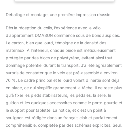
production, la vente et le
Sûr et stable,
service des produits
Charge 160 kg
Déballage et montage, une première impression réussie
sportifs. Forts de plus de
(Housse de Selle
20 ans d'expérience, nos
de Vélo Incluse)
produits sont largement
Dès la réception du colis, l’expérience avec le vélo
distribués aux États-
d’appartement DMASUN commence sous de bons auspices.
Unis, , en Europe, au
Le carton, bien que lourd, témoigne de la densité des
Japon, en Grande-
matériaux. À l’intérieur, chaque pièce est méticuleusement
Bretagne et dans
d'autres pays. Nous
protégée par des blocs de polystyrène, évitant ainsi tout
avons livré avec succès
dommage potentiel durant le transport. J’ai été agréablement
des produits de fitness à
surpris de constater que le vélo est pré-assemblé à environ
plus de 2.000.000 de
70 %. Le cadre principal et le lourd volant d’inertie sont déjà
foyers. C'est une marque
en laquelle vous pouvez
en place, ce qui simplifie grandement la tâche. Il ne reste plus
avoir confiance.
qu’à fixer les pieds stabilisateurs, les pédales, la selle, le
𝗣𝗢𝗨𝗥𝗤𝗨𝗢𝗜 𝗟𝗘 𝗩𝗘́𝗟𝗢
guidon et les quelques accessoires comme le porte-gourde et
𝗗'𝗘𝗫𝗘𝗥𝗖𝗜𝗖𝗘 𝗗𝗠𝗔𝗦𝗨𝗡
le support pour tablette. La notice, et c’est un point à
𝗘𝗦𝗧-𝗜𝗟 𝗦𝗜 𝗦𝗧𝗔𝗕𝗟𝗘 𝗘𝗧
souligner, est rédigée dans un français clair et parfaitement
𝗦𝗘́𝗖𝗨𝗥𝗜𝗦𝗘́: Le vélo
d'exercice DMASUN est
compréhensible, complétée par des schémas explicites. Seul,