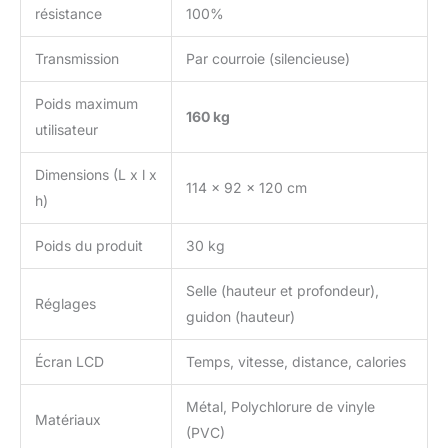
résistance
100%
fournira des conseils
professionnels via une
Transmission
Par courroie (silencieuse)
vidéo. Double garantie de
qualité et de service. Vos
demandes seront
Poids maximum
160 kg
traitées dans un délai de
utilisateur
18 heures.
Dimensions (L x l x
114 x 92 x 120 cm
h)
Poids du produit
30 kg
Selle (hauteur et profondeur),
Réglages
guidon (hauteur)
Écran LCD
Temps, vitesse, distance, calories
Métal, Polychlorure de vinyle
Matériaux
(PVC)