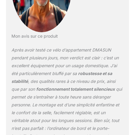
plus de 2.000.000 de
foyers. C'est une marque
en laquelle vous pouvez
avoir confiance.
𝗣𝗢𝗨𝗥𝗤𝗨𝗢𝗜 𝗟𝗘 𝗩𝗘́𝗟𝗢
𝗗'𝗘𝗫𝗘𝗥𝗖𝗜𝗖𝗘 𝗗𝗠𝗔𝗦𝗨𝗡
Mon avis sur ce produit
𝗘𝗦𝗧-𝗜𝗟 𝗦𝗜 𝗦𝗧𝗔𝗕𝗟𝗘 𝗘𝗧
𝗦𝗘́𝗖𝗨𝗥𝗜𝗦𝗘́: Le vélo
Après avoir testé ce vélo d’appartement DMASUN
d'exercice DMASUN est
pendant plusieurs jours, mon verdict est clair : c’est un
équipé d'un lourd volant
excellent équipement pour un usage domestique. J’ai
d'inertie entièrement
été particulièrement bluffé par sa
robustesse et sa
rempli et d'un acier allié
plus épais que celui des
stabilité
, des qualités rares à ce niveau de prix, ainsi
autres produits (plus de
que par son
fonctionnement totalement silencieux
qui
2 mm d'épaisseur),
permet de s’entraîner à toute heure sans déranger
garantissant une
personne. Le montage est d’une simplicité enfantine et
construction robuste
pour une conduite fluide.
le confort de la selle, facilement réglable, est un
Les utilisateurs pesant
véritable atout pour les longues sessions. Bien sûr, tout
plus de 160 kg peuvent
n’est pas parfait : l’ordinateur de bord et le porte-
également l'utiliser en