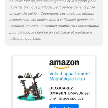
bouteille font un peu bas de gamme et le support pour
toute confiance. Les
produits ont été testés
tablette, bien que pratique, peut parfois gêner la prise
contre les chutes avant
en main du guidon. Cependant, ces quelques défauts
de quitter l'usine, ce qui
mineurs sont vite oubliés face à l’efficacité globale de
garantit une qualité et
l’appareil, qui offre un
rapport qualité-prix remarquable
une sécurité accrues. 𝗔̀
𝗤𝗨𝗘𝗟 𝗣𝗢𝗜𝗡𝗧 𝗟𝗘𝗦
pour quiconque cherche un vélo fiable et agréable à
𝗩𝗘́𝗟𝗢𝗦
utiliser au quotidien.
𝗗'𝗘𝗡𝗧𝗥𝗔𝗜̂𝗡𝗘𝗠𝗘𝗡𝗧
𝗗𝗠𝗔𝗦𝗨𝗡 𝗦𝗢𝗡𝗧-𝗜𝗟𝗦
𝗦𝗜𝗟𝗘𝗡𝗖𝗜𝗘𝗨𝗫 𝗘𝗧
𝗙𝗟𝗨𝗜𝗗𝗘𝗦: Après des
tests, le bruit produit par
nos vélos d'appartement
ne dépasse pas 20 dbs,
Velo d appartement
offrant un avantage
Magnétique Ultra
presque silencieux qui
Silencieux,
vous procurera une
𝗗𝗘́𝗖𝗢𝗨𝗩𝗥𝗘𝗭
DMASUN Vélo
expérience d'exercice
𝗗𝗠𝗔𝗦𝗨𝗡: DMASUN est
d'Intérieur avec
immersive sans craindre
une marque sportive
Écran LCD,
de déranger les
professionnelle qui
Résistance
personnes autour de