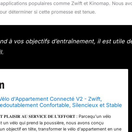
s applications populaires comme Zwift et Kinomap. Nous av
 pour déterminer si cette promesse est tenue.
 à vos objectifs d’entraînement, il est utile d
l.
Vélo d'Appartement Connecté V2 - Zwift,
edoutablement Confortable, Silencieux et Stable
e Magnétique 16kg Motorisée avec
𝐓 𝐏𝐋𝐀𝐈𝐒𝐈𝐑 𝐀𝐔 𝐒𝐄𝐑𝐕𝐈𝐂𝐄 𝐃𝐄 𝐋'𝐄𝐅𝐅𝐎𝐑𝐓 : Parcequ'un vélo
tion Automatique - Pédales SPD
st un vélo qui prend la poussière, nous avons conçu
un objectif en tête, transformer le vélo d'appartement en une