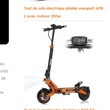
Test du vélo électrique pliable onesport ot16-
2 avec moteur 250w
élo
poids
l de
le