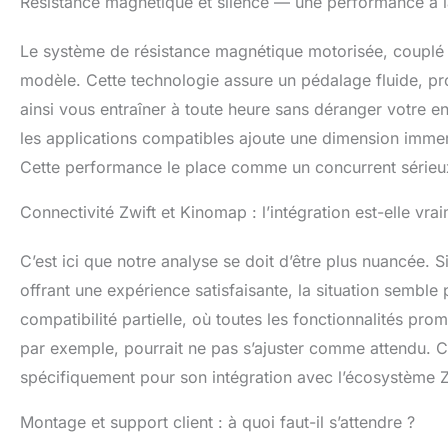
Résistance magnétique et silence — une performance à l
hôtels prestigieu
de notre vélo qu
français, une qu
Le système de résistance magnétique motorisée, couplé à 
assister ! Rejo
modèle. Cette technologie assure un pédalage fluide, pro
Onesprint !
ainsi vous entraîner à toute heure sans déranger votre e
les applications compatibles ajoute une dimension immers
Cette performance le place comme un concurrent série
Connectivité Zwift et Kinomap : l’intégration est-elle vrai
C’est ici que notre analyse se doit d’être plus nuancée. S
offrant une expérience satisfaisante, la situation semble
compatibilité partielle, où toutes les fonctionnalités pr
par exemple, pourrait ne pas s’ajuster comme attendu. Ce
spécifiquement pour son intégration avec l’écosystème Z
Montage et support client : à quoi faut-il s’attendre ?