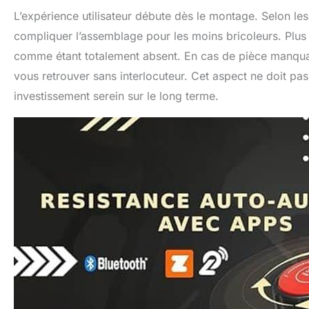
L’expérience utilisateur débute dès le montage. Selon les 
compliquer l’assemblage pour les moins bricoleurs. Plus 
comme étant totalement absent. En cas de pièce manqua
vous retrouver sans interlocuteur. Cet aspect ne doit pas
investissement serein sur le long terme.