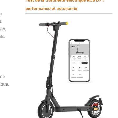
Test de la trottinette électrique RCB D7 :
performance et autonomie
e
z
avec
ls.
une
ique,