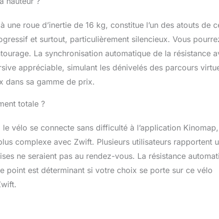
a hauteur ?
x ont choisi Onesprint pour le confort, le silence et la fiabilité
i est garanti 2 ans. Manuel d'utilisation et de montage en
estion, besoin d'aide, notre équipe aura plaisir à vous
une roue d’inertie de 16 kg, constitue l’un des atouts de c
ignez notre communauté de sportifs exigeants, rejoignez
gressif et surtout, particulièrement silencieux. Vous pourre
ntourage. La synchronisation automatique de la résistance 
ive appréciable, simulant les dénivelés des parcours virtue
ux dans sa gamme de prix.
ment totale ?
i le vélo se connecte sans difficulté à l’application Kinomap,
 plus complexe avec Zwift. Plusieurs utilisateurs rapportent 
omises ne seraient pas au rendez-vous. La résistance automat
 point est déterminant si votre choix se porte sur ce vélo
wift.