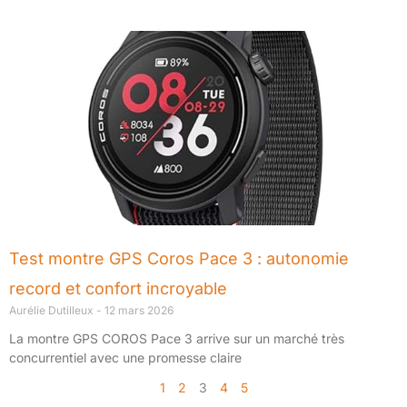
Test montre GPS Coros Pace 3 : autonomie
record et confort incroyable
Aurélie Dutilleux
12 mars 2026
La montre GPS COROS Pace 3 arrive sur un marché très
concurrentiel avec une promesse claire
1
2
3
4
5