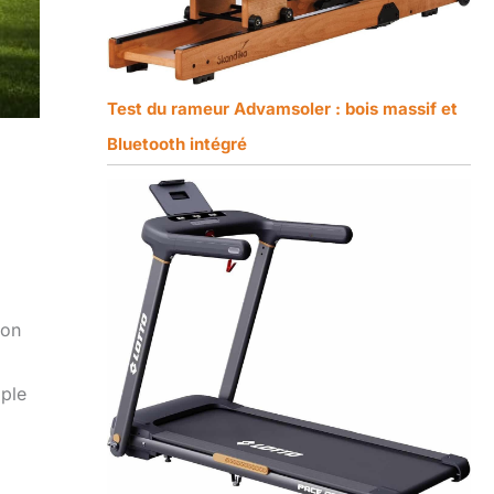
Test du rameur Advamsoler : bois massif et
Bluetooth intégré
ion
mple