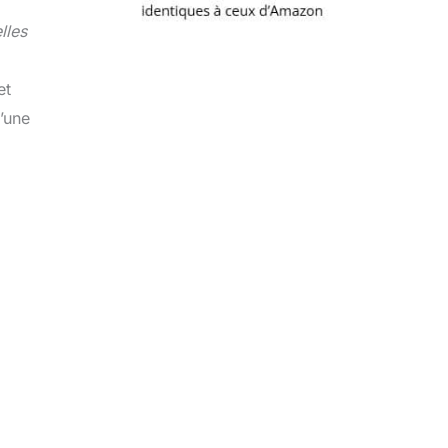
lles
et
d’une