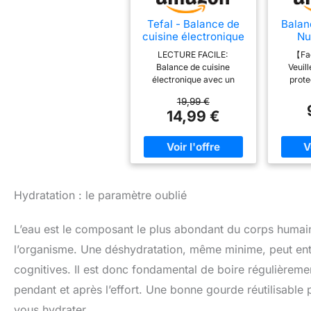
Tefal - Balance de
Balan
cuisine électronique
Nu
Optiss - 5kg - Blanc
LECTURE FACILE:
【Fac
N
Balance de cuisine
Veuill
Profe
électronique avec un
prote
kg - 
grand écran LCD
balance
Jusqu
19,99 €
rétroéclairé affichant des
utilisa
D
14,99 €
chiffres de 1.6cm, pour
cuisin
éLect
une lecture facile
rapi
éCran
CONFORT D’UTILISATION
d'équip
T
MAXIMAL: fabriqué en
oz, lb.o
verre trempé antirayures
les ré
et robuste, le plateau
【Mesu
(17.5x22.5cm) facile à
plage
Hydratation : le paramètre oublié
nettoyer de la balance de
balance 
cuisine convient à toutes
g à 10
L’eau est le composant le plus abondant du corps humain 
les tailles de contenants
peser 
HAUTE CAPACITÉ:
céréales
l’organisme. Une déshydratation, même minime, peut entr
conçue pour réaliser des
encore 
préparations et des
incroy
cognitives. Il est donc fondamental de boire régulièremen
pâtisseries généreuses, la
précis 
pendant et après l’effort. Une bonne gourde réutilisable 
capacité de 5kg est idéale
cuis
pour concocter une
【F
vous hydrater.