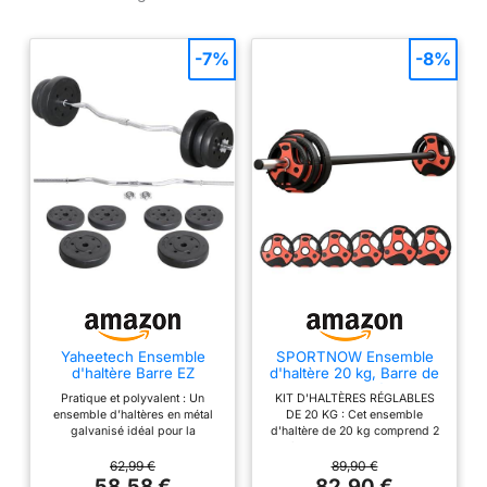
-7%
-8%
Yaheetech Ensemble
SPORTNOW Ensemble
d'haltère Barre EZ
d'haltère 20 kg, Barre de
Musculation 25 kg
Musculation Réglable,
Pratique et polyvalent : Un
KIT D'HALTÈRES RÉGLABLES
Noir
ensemble d’haltères en métal
DE 20 KG : Cet ensemble
galvanisé idéal pour la
d'haltère de 20 kg comprend 2
musculation. Il permet de
haltères de 5 kg, 2 de 2,5 kg, 2
manier des charges lourdes
de 1,25 kg et une barre d'haltère
62,99 €
89,90 €
avec facilité. Vous pouvez
de 2,5 kg. Ajustez le poids
58,58 €
82,90 €