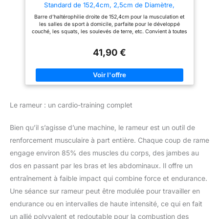
Standard de 152,4cm, 2,5cm de Diamètre,
limités
Chromée
Barre d’haltérophilie droite de 152,4cm pour la musculation et
les salles de sport à domicile, parfaite pour le développé
couché, les squats, les soulevés de terre, etc. Convient à toutes
les plaques standard de 2,5cm (en fonte ou bumper) dotées de
verrous en étoile pour un placement sûr du poids et une
41,90 €
sécurité accrue Zones de préhension antidérapantes et
moletées pour une meilleure stabilité et un maintien confortable
et sûr pendant l’entraînement La construction solide en alliage
d'acier avec une finition chromée offre une durabilité pour des
performances à long terme Spécifications du produit : 152,4cm
de longueur, manchon de 2,5cm de diamètre, longueur du
manchon de 26,9cm, capacité de poids de 250 livres, poids
Le rameur : un cardio-training complet
de la barre de 6,8kg
Bien qu’il s’agisse d’une machine, le rameur est un outil de
renforcement musculaire à part entière. Chaque coup de rame
engage environ 85% des muscles du corps, des jambes au
dos en passant par les bras et les abdominaux. Il offre un
entraînement à faible impact qui combine force et endurance.
Une séance sur rameur peut être modulée pour travailler en
endurance ou en intervalles de haute intensité, ce qui en fait
un allié polyvalent et redoutable pour la combustion des