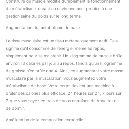
Construire du muscle modifie durablement le fonctionnement
télécommande peut être fixée magnétiquement et placée sur le
vous relaxant chez vous. Le
côté du tapis pour éviter de la perdre. Le support pour appareil
tapis de marche compact
du métabolisme, créant un environnement propice à une
peut accueillir un téléphone portable ou une tablette, vous
indispensable. 【Facile à
permettant d'écouter de la musique et de regarder des vidéos
ranger】: Grâce à ses roulettes
gestion saine du poids sur le long terme.
pendant votre entraînement. PEU ENCOMBRANT ET AUCUN
intégrées, vous pouvez le
ASSEMBLAGE REQUIS : Le tapis de course pliable FOUSAE est
déplacer sans effort vers le
conçu avec soin et prêt à l'emploi dès sa sortie de l'emballage.
Augmentation du métabolisme de base
bureau, la chambre ou toute
Il est équipé de roulettes pour un transport facile. Son design
autre pièce. Son encombrement
compact permet de le ranger facilement sous le canapé ou
réduit permet une installation
derrière une porte. RÉPONSE RAPIDE ET PRIORITÉ AU CLIENT :
Le tissu musculaire est un tissu métaboliquement actif. Cela
flexible, même dans un angle,
Le tapis de marche FOUSAE est idéal pour les entraînements à
sans sacrifier d'espace.
signifie qu’il consomme de l’énergie, même au repos,
domicile, adapté à tous les âges, et constitue le choix idéal
pour une salle de sport à domicile ou comme cadeau. Pour
simplement pour se maintenir. Un kilogramme de muscle brûle
toute question, notre équipe après-vente professionnelle vous
répondra sous 18 heures.
environ 13 calories par jour au repos, tandis qu’un kilogramme
de graisse n’en brûle que 4. Ainsi, en augmentant votre masse
musculaire par la musculation, vous augmentez votre
métabolisme de base. Votre corps devient une machine à
brûler des calories plus efficace, 24 heures sur 24, 7 jours sur
7, que vous soyez en train de vous entraîner, de travailler ou
de dormir.
Amélioration de la composition corporelle