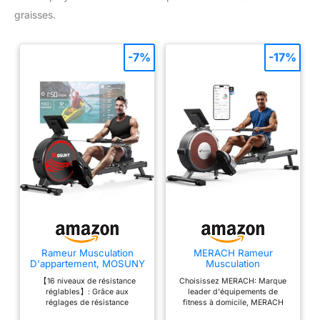
graisses.
-7%
-17%
Rameur Musculation
MERACH Rameur
D'appartement, MOSUNY
Musculation
16 Niveaux de Résistance
D'appartement, 16
【16 niveaux de résistance
Choisissez MERACH: Marque
Rameur Magnétique,
Niveaux de Résistance,
réglables】: Grâce aux
leader d'équipements de
Glissières doubles
Rameur Magnétique
réglages de résistance
fitness à domicile, MERACH
améliorées, Ultra
Silencieux avec APP
facilement ajustables du rameur
dessert plus de 10 000 000 de
silencieux, App-
Exclusive, Rails Doubles