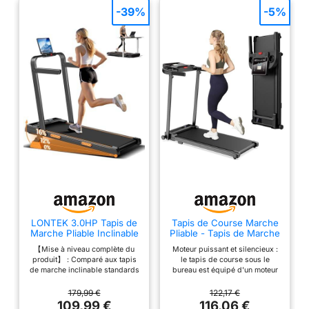
-39%
-5%
LONTEK 3.0HP Tapis de
Tapis de Course Marche
Marche Pliable Inclinable
Pliable - Tapis de Marche
16%,Accoudoirs
Pliable Motorise Walking
【Mise à niveau complète du
Moteur puissant et silencieux :
Réglables
Pad Electrique Silencieux
produit】 : Comparé aux tapis
le tapis de course sous le
Tapis Roulant 10 km/h
de marche inclinable standards
bureau est équipé d'un moteur
Treadmill Compact pour
du marché, notre tapis marche
puissant et silencieux de 2.0
la Maison et Le Bureau
inclinable pliable silencieux
CV, qui a des performances
179,99 €
122,17 €
offre un réglage manuel
efficaces, une plage de vitesse
109,99 €
116,06 €