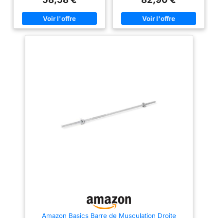
l’utiliser à la maison, dans les
selon vos besoins spécifiques
gymnases, les studios et les
d'entraînement BARRE
clubs de fitness Solide et
D'HALTÈRES MONOBLOC
robuste : Le set d’haltère est
SOLIDE : Contrairement aux
composé d’une barre en métal
barres fendues classiques, sa
traité par galvanisation, donc
conception monobloc sans
robuste et antirouille. Il permet
soudure offre stabilité, meilleur
une utilisation à long terme,
équilibre du poids et une
optimal pour un usage quotidien
expérience de levage plus sûre,
Prise en main confortable : Pour
sans risque de desserrage des
un risque de blessures
articulations. PRISE ANTI-
diminuées, on ajoute un curl
DÉRAPANTE : Ce kit de barre de
barre sûre et agréable au
musculation offre une
toucher. Les parties de prise en
adhérence solide, prévenant les
main sont conçues filetées et
risques de chute et favorisant
antidérapantes afin d’éviter tout
des exercices en toute sécurité.
glissement causé par
La base plate évite tout
transpiration Atout de
déplacement au sol AVEC
musculation : Aux poids
POLYURÉTHANE : Ce kit
réglables, cette barre de
d'haltères est conçu pour être
musculation s’adapte aux
durable et préserve les sols
diverses actions. Vous pouvez
des dommages. Aucune
faire du hips trust, squats
détérioration visible même avec
portés, exercices haut du corps,
une utilisation fréquente. CLIPS
etc Facilité d’utilisation : Avec
DE FIXATION : Maintiennent
poids non attachés, ce kit
fermement les poids sur la
d’haltères est facile à ranger et
barre, garantissant leur non-
à transporter. Un modèle gain
délogement et offrant une
de place, adapté à
pratique sécurisée.
Amazon Basics Barre de Musculation Droite
l’entraînement dans les espaces