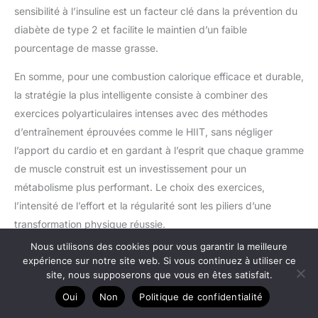
sensibilité à l’insuline est un facteur clé dans la prévention du
diabète de type 2 et facilite le maintien d’un faible
pourcentage de masse grasse.
En somme, pour une combustion calorique efficace et durable,
la stratégie la plus intelligente consiste à combiner des
exercices polyarticulaires intenses avec des méthodes
d’entraînement éprouvées comme le HIIT, sans négliger
l’apport du cardio et en gardant à l’esprit que chaque gramme
de muscle construit est un investissement pour un
métabolisme plus performant. Le choix des exercices,
l’intensité de l’effort et la régularité sont les piliers d’une
transformation physique réussie.
Nous utilisons des cookies pour vous garantir la meilleure
expérience sur notre site web. Si vous continuez à utiliser ce
site, nous supposerons que vous en êtes satisfait.
Oui
Non
Politique de confidentialité