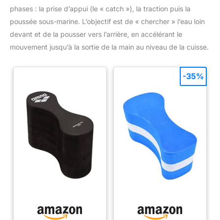
elle offre une expérience agréable aux nageurs de tous âges,
phases : la prise d’appui (le « catch »), la traction puis la
de toutes morphologies et de tous niveaux, et constitue le choix
idéal.
poussée sous-marine. L’objectif est de « chercher » l’eau loin
devant et de la pousser vers l’arrière, en accélérant le
mouvement jusqu’à la sortie de la main au niveau de la cuisse.
-35%