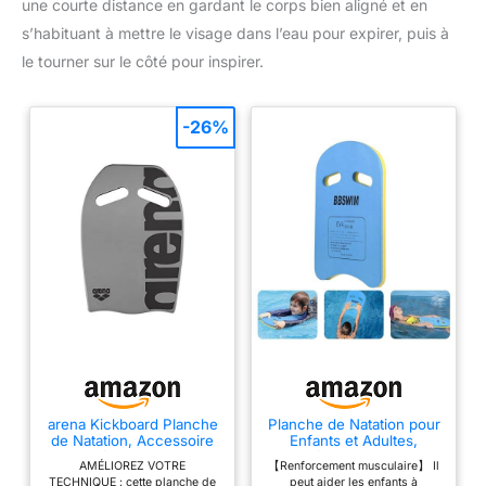
une courte distance en gardant le corps bien aligné et en
s’habituant à mettre le visage dans l’eau pour expirer, puis à
le tourner sur le côté pour inspirer.
-26%
arena Kickboard Planche
Planche de Natation pour
de Natation, Accessoire
Enfants et Adultes,
d'Entraînement pour la
équipement
AMÉLIOREZ VOTRE
【Renforcement musculaire】 Il
Piscine, Planche de
d'entraînement en
TECHNIQUE : cette planche de
peut aider les enfants à