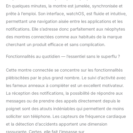
chutes et des données
En quelques minutes, la montre est jumelée, synchronisée et
d’entraînement
prête à l’emploi. Son interface, watchOS, est fluide et intuitive,
améliorées, l’Apple
permettant une navigation aisée entre les applications et les
Watch SE offre un
excellent rapport
notifications. Elle s’adresse donc parfaitement aux néophytes
qualité-prix. GARDEZ
des montres connectées comme aux habitués de la marque
LE CONTACT –
cherchant un produit efficace et sans complication.
Envoyez un message,
prenez un appel,
Fonctionnalités au quotidien — l’essentiel sans le superflu ?
écoutez de la musique
et des podcasts,
Cette montre connectée se concentre sur les fonctionnalités
utilisez Siri ou appelez
plébiscitées par le plus grand nombre. Le suivi d’activité avec
les secours avec la
fonctionnalité Appel
les fameux anneaux à compléter est un excellent motivateur.
d’urgence*. L’Apple
La réception des notifications, la possibilité de répondre aux
Watch SE (GPS)
messages ou de prendre des appels directement depuis le
fonctionne avec votre
poignet sont des atouts indéniables qui permettent de moins
iPhone ou un réseau
Wi-Fi pour vous
solliciter son téléphone. Les capteurs de fréquence cardiaque
permettre de garder le
et la détection d’accidents apportent une dimension
contact.
rassurante. Certes, elle fait l’impasse sur