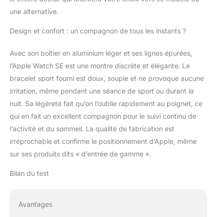
COMPATIBLE, TOUT
une alternative.
SIMPLEMENT – Elle
fonctionne sans
Design et confort : un compagnon de tous les instants ?
problème avec vos
appareils et services
Avec son boîtier en aluminium léger et ses lignes épurées,
Apple*. Déverrouillez
l’Apple Watch SE est une montre discrète et élégante. Le
automatiquement votre
bracelet sport fourni est doux, souple et ne provoque aucune
Mac. Retrouvez
facilement vos
irritation, même pendant une séance de sport ou durant la
appareils. Payez avec
nuit. Sa légèreté fait qu’on l’oublie rapidement au poignet, ce
Apple Pay. ÉLÉGANTE
qui en fait un excellent compagnon pour le suivi continu de
ET ADAPTÉE À LA
l’activité et du sommeil. La qualité de fabrication est
NATATION – Résistance
à l’eau jusqu’à 50
irréprochable et confirme le positionnement d’Apple, même
mètres*. Trois finitions.
sur ses produits dits « d’entrée de gamme ».
Et un dos de boîtier
repensé et assorti,
Bilan du test
fabriqué au moyen
d’un nouveau
processus de
Avantages
production réduisant