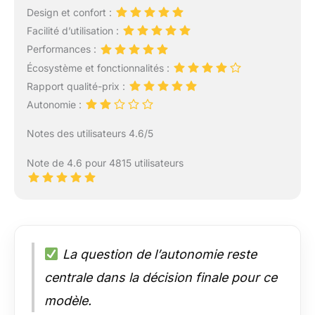
Design et confort :
bracelets. Consultez
apple.com/fr/2030
Facilité d’utilisation :
pour en savoir plus sur
Performances :
l’engagement d’Apple
Écosystème et fonctionnalités :
en faveur de
Rapport qualité-prix :
l’environnement. *
MENTIONS LÉGALES –
Autonomie :
Ceci est un résumé des
caractéristiques
Notes des utilisateurs 4.6/5
principales du produit.
Note de 4.6 pour 4815 utilisateurs
La question de l’autonomie reste
centrale dans la décision finale pour ce
modèle.