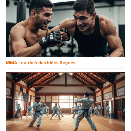
que tout le monde
puisse rester en
contact, en forme, en
bonne santé et en
sécurité*.
NEUTRALITÉ
CARBONE – L’Apple
Watch SE (2ᵉ
génération) est
neutre en carbone
MMA : au-delà des Idées Reçues
lorsqu’elle est
associée à certains
bracelets. Consultez
apple.com/fr/2030
pour en savoir plus
sur l’engagement
d’Apple en faveur de
l’environnement. *
MENTIONS LÉGALES
– Ceci est un résumé
des caractéristiques