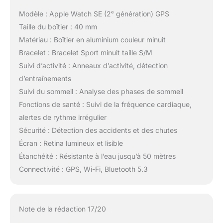
savoir plus sur vos
performances. Et vous
Modèle : Apple Watch SE (2ᵉ génération) GPS
bénéficiez de trois mois
Taille du boîtier : 40 mm
d’abonnement gratuit à
Matériau : Boîtier en aluminium couleur minuit
Apple Fitness+ avec
Bracelet : Bracelet Sport minuit taille S/M
votre Apple Watch*.
APPLE WATCH POUR
Suivi d’activité : Anneaux d’activité, détection
VOS ENFANTS –
d’entraînements
Configurez une Apple
Suivi du sommeil : Analyse des phases de sommeil
Watch pour celles et
Fonctions de santé : Suivi de la fréquence cardiaque,
ceux qui n’ont pas
encore leur propre
alertes de rythme irrégulier
iPhone, afin que tout le
Sécurité : Détection des accidents et des chutes
monde puisse rester en
Écran : Retina lumineux et lisible
contact, en forme, en
Étanchéité : Résistante à l’eau jusqu’à 50 mètres
bonne santé et en
Connectivité : GPS, Wi-Fi, Bluetooth 5.3
sécurité*. NEUTRALITÉ
CARBONE – L’Apple
Watch SE (2ᵉ
génération) est neutre
Note de la rédaction 17/20
en carbone lorsqu’elle
est associée à certains