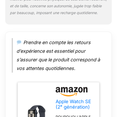
Watch SE (GPS)
et de taille, concerne son autonomie, jugée trop faible
fonctionne avec
votre iPhone ou un
par beaucoup, imposant une recharge quotidienne.
réseau Wi-Fi pour
vous permettre de
garder le contact.
FONCTIONNALITÉS
DE SANTÉ ET DE
Prendre en compte les retours
SÉCURITÉ –
d’expérience est essentiel pour
Recueillez des
données précises sur
s’assurer que le produit correspond à
votre santé, en
recevant notamment
vos attentes quotidiennes.
des notifications en
cas d’arythmie* ou
de fréquence
cardiaque
anormalement élevée
ou faible. Obtenez de
Apple Watch SE
l’aide en cas de
(2ᵉ génération)
besoin avec
40 mm GPS
Détection des
POURQUOI L’APPLE