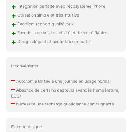
ses émissions de
+
Intégration parfaite avec l’écosystème iPhone
carbone. FACILE À
+
Utilisation simple et très intuitive
PERSONNALISER –
Avec des bracelets
+
Excellent rapport qualité-prix
dans toute une variété
+
Fonctions de suivi d’activité et de santé fiables
de styles, de matériaux
+
et de couleurs, et des
Design élégant et confortable à porter
cadrans entièrement
personnalisables, vous
pouvez adapter votre
montre à votre humeur
Inconvénients
ou au moment de la
journée. UNE
–
Autonomie limitée à une journée en usage normal
PUISSANTE
–
PARTENAIRE DE
Absence de certains capteurs avancés (température,
ECG)
SPORT – L’app Exercice
–
vous propose de
Nécessite une recharge quotidienne contraignante
multiples façons de
vous entraîner et vous
fournit des données
Fiche technique
avancées pour en