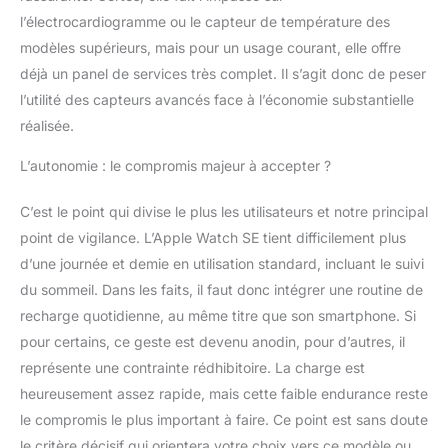
FONCTIONNALITÉS DE
l’électrocardiogramme ou le capteur de température des
SANTÉ ET DE
SÉCURITÉ – Recueillez
modèles supérieurs, mais pour un usage courant, elle offre
des données précises
déjà un panel de services très complet. Il s’agit donc de peser
sur votre santé, en
l’utilité des capteurs avancés face à l’économie substantielle
recevant notamment
réalisée.
des notifications en
cas d’arythmie* ou de
L’autonomie : le compromis majeur à accepter ?
fréquence cardiaque
anormalement élevée
C’est le point qui divise le plus les utilisateurs et notre principal
ou faible. Obtenez de
l’aide en cas de besoin
point de vigilance. L’Apple Watch SE tient difficilement plus
avec Détection des
d’une journée et demie en utilisation standard, incluant le suivi
chutes, Détection des
du sommeil. Dans les faits, il faut donc intégrer une routine de
accidents et Appel
recharge quotidienne, au même titre que son smartphone. Si
d’urgence*. Informez
automatiquement vos
pour certains, ce geste est devenu anodin, pour d’autres, il
proches lorsque vous
représente une contrainte rédhibitoire. La charge est
arrivez à destination
heureusement assez rapide, mais cette faible endurance reste
grâce à la
le compromis le plus important à faire. Ce point est sans doute
fonctionnalité
Accompagnement.
le critère décisif qui orientera votre choix vers ce modèle ou