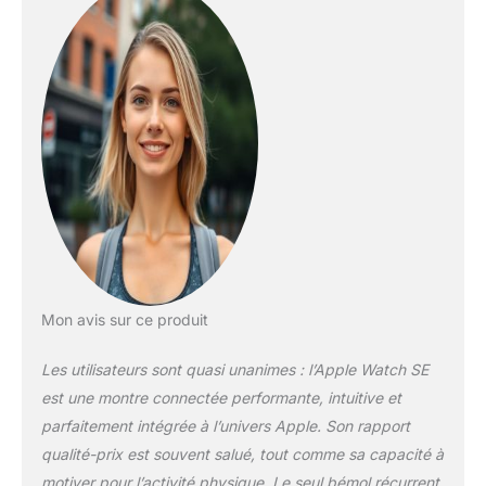
personnalisable et
connectée. Avec des
fonctionnalités telles
que Détection des
chutes et des
données
d’entraînement
améliorées, l’Apple
Watch SE offre un
excellent rapport
qualité-prix. GARDEZ
LE CONTACT –
Envoyez un
message, prenez un
Mon avis sur ce produit
appel, écoutez de la
musique et des
Les utilisateurs sont quasi unanimes : l’Apple Watch SE
podcasts, utilisez Siri
est une montre connectée performante, intuitive et
ou appelez les
secours avec la
parfaitement intégrée à l’univers Apple. Son rapport
fonctionnalité Appel
qualité-prix est souvent salué, tout comme sa capacité à
d’urgence*. L’Apple
motiver pour l’activité physique. Le seul bémol récurrent,