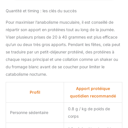
régimes végétariens
musculaires, renforcer les
articulations, prévenir les
Quantité et timing : les clés du succès
crampes et réduire les douleurs
post-entraînement. Une
combinaison unique dans une
Pour maximiser l’anabolisme musculaire, il est conseillé de
protéine whey qui maintient
votre corps toujours prêt à
répartir son apport en protéines tout au long de la journée.
progresser, sans stagnation.
Viser plusieurs prises de 20 à 40 grammes est plus efficace
QUALITÉ PHARMACEUTIQUE
GARANTIE – Développé dans
qu’un ou deux très gros apports. Pendant les fêtes, cela peut
notre laboratoire propre avec le
numéro d’enregistrement
se traduire par un petit-déjeuner protéiné, des protéines à
sanitaire Nº 26.017412/M et
formulé selon les directives de
chaque repas principal et une collation comme un shaker ou
l’EFSA (Autorité Européenne de
du fromage blanc avant de se coucher pour limiter le
Sécurité des Aliments).
Fabriqué selon les normes de
catabolisme nocturne.
qualité les plus strictes GMP,
ISO 9001 et ISO 9002,
garantissant une pureté, une
Apport protéique
sécurité et une traçabilité totales
Profil
à chaque lot. Pour toute
quotidien recommandé
question, notre service client,
composé d’experts
pharmaceutiques, est à votre
0.8 g / kg de poids de
disposition pour vous
Personne sédentaire
accompagner de manière
corps
professionnelle et
personnalisée.