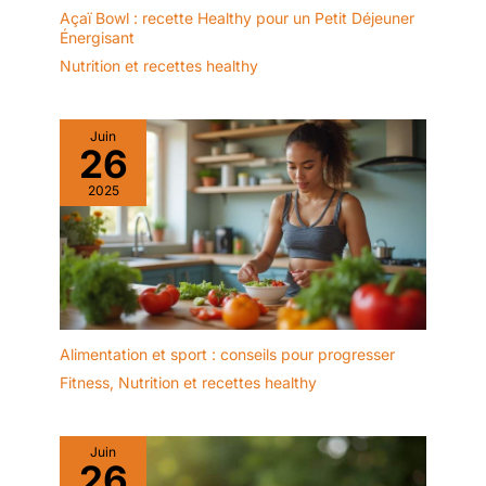
Açaï Bowl : recette Healthy pour un Petit Déjeuner
Énergisant
Nutrition et recettes healthy
Juin
26
2025
Alimentation et sport : conseils pour progresser
Fitness
,
Nutrition et recettes healthy
Juin
26