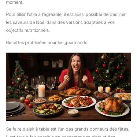
travaillons avec des équipes et des entraîneurs fiables et
moment.
qualifiés et accordons une grande importance à la satisfaction
de nos clients. Si vous avez des questions ou des problèmes,
Pour allier l’utile à l’agréable, il est aussi possible de décliner
vous pouvez nous contacter à tout moment.
les saveurs de Noël dans des versions adaptées à vos
objectifs nutritionnels.
Recettes protéinées pour les gourmands
Se faire plaisir à table est l’un des grands bonheurs des fêtes.
Il est tout à fait possible de concocter des plats et des