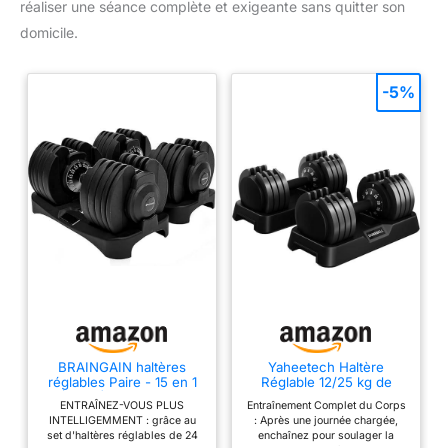
réaliser une séance complète et exigeante sans quitter son
domicile.
-5%
BRAINGAIN haltères
Yaheetech Haltère
réglables Paire - 15 en 1
Réglable 12/25 kg de
(24 kg) réglages de
Musculation 5 en 1
ENTRAÎNEZ-VOUS PLUS
Entraînement Complet du Corps
poids, technologie
INTELLIGEMMENT : grâce au
: Après une journée chargée,
Smart-Click pour
set d'haltères réglables de 24
enchaînez pour soulager la
changements rapides