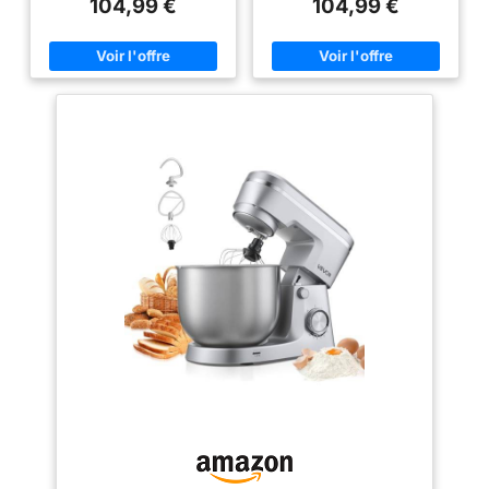
104,99 €
104,99 €
qu'une feuille de papier A4.
qu'une feuille de papier A4.
FACILE À UTILISER : Un seul
FACILE À UTILISER : Un seul
bouton facile à utiliser pour 12
bouton facile à utiliser pour 12
vitesses et une fonction
vitesses et une fonction
pulsepour répondre à tous vos
pulsepour répondre à tous vos
besoins en matière de
besoins en matière de
pâtisserie. S'ADAPTE ATOUS
pâtisserie. S'ADAPTE ATOUS
VOS BESOINS EN PÂTISSERIE :
VOS BESOINS EN PÂTISSERIE :
3 outils essentiels - un fouet
3 outils essentiels - un fouet
pour les œufs, un batteur pour
pour les œufs, un batteur pour
les gâteaux et un crochet
les gâteaux et un crochet
pétrinpour les brioches et les
pétrinpour les brioches et les
pâtes brisées. FACILE À
pâtes brisées. FACILE À
RANGER : Sa taille compacte
RANGER : Sa taille compacte
facilite le rangement - idéal
facilite le rangement - idéal
pour toute cuisine, du comptoir
pour toute cuisine, du comptoir
au placard. RÉPARABLE
au placard. RÉPARABLE
PENDANT 15 ANS À UN PRIX
PENDANT 15 ANS À UN PRIX
RAISONNABLE : Nous vous
RAISONNABLE : Nous vous
recommandons de faire réparer
recommandons de faire réparer
votre produit dans notre réseau
votre produit dans notre réseau
de 6 200 centres de réparation
de 6 200 centres de réparation
dans le monde entier pour qu'il
dans le monde entier pour qu'il
dure plus longtemps.
dure plus longtemps.