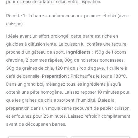
pourrez ensuite adapter selon votre inspiration.
Qualité Supérieure amOseeds.
Produit 100% pur, vegan, sans
additif, sans conservateur, sans
Recette 1 : la barre « endurance » aux pommes et chia (avec
OGM, sans colorant artificiel,
sans lactose, sans soja et sans
cuisson)
gluten.
Idéale avant un effort prolongé, cette barre est riche en
glucides à diffusion lente. La cuisson lui confère une texture
proche d’un gâteau de sport.
Ingrédients :
150g de flocons
d’avoine, 2 pommes râpées, 80g de noisettes concassées,
30g de graines de chia, 120 ml de sirop d’agave, 1 cuillère à
café de cannelle.
Préparation :
Préchauffez le four à 180°C.
Dans un grand bol, mélangez tous les ingrédients jusqu’à
obtenir une pâte homogène. Laissez reposer 10 minutes pour
que les graines de chia absorbent l’humidité. Étalez la
préparation dans un moule carré recouvert de papier cuisson
et enfournez pour 25 minutes. Laissez refroidir complètement
avant de découper en barres.