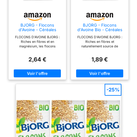
BJORG - Flocons
BJORG - Flocons
d'Avoine - Céréales
d'Avoine Bio - Céréales
Complètes - Bio - 900 g
Complètes - Bio - 500 g
FLOCONS D'AVOINE BJORG :
FLOCONS D'AVOINE BJORG :
Riches en fibres et en
Riches en fibres et
magnésium, les flocons
naturellement source de
d'avoine Bjorg sont a
magnésium, les flocons
consommer seuls ou dans une
d'avoine Bjorg sont parfaits
2,64 €
1,89 €
recette de votre choix, au petit
pour consommer seuls ou dans
déjeuner, au goûter ou à tout
une recette de votre choix, au
moment de la journée LES
petit déjeuner, au goûter ou à
ATOUTS DE CES FLOCONS
tout moment de la journée LES
D'AVOINE : 100 Percentage Bio,
ATOUTS DE CES FLOCONS
ce produit est élaboré à partir
D'AVOINE : 100 % Bio, ce
de céréales complètes issues
produit est élaboré à partir de
-25%
de l'agriculture biologique,
céréales complètes issues de
sans sucres ajoutés en dehors
l'agriculture biologique, sans
de ceux naturellement présents
sucres ajoutés en dehors de
dans l'avoine EMBALLAGE
ceux naturellement présents
Pratique : Fabriqué en
dans l'avoine EMBALLAGE
Allemagne, l'emballage de ce
ÉCORESPONSABLE : Fabriqué
muesli est conçu à partir de 50
en Allemagne, l'emballage de
Percentage de canne à sucre,
ces céréales est 100%
une matière renouvelable, et
recyclable, et présente une
présente une taille réduite
taille réduite pour limiter son