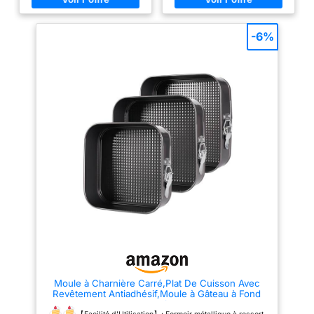
équipé d'un revêtement
agréable, mais aussi
antiadhésif Goldflon de haute
économique. Le moule à gâteau
qualité pour un démoulage
Florina proposé mesure 22x22
-6%
rapide et facile TAILLE
cm. MATÉRIAU : le moule à
FAMILIALE : Avec des
gâteaux Panoro, fabriqué en
dimensions internes de 18 x 18
acier au carbone, est
cm, ce moule à gâteau offre une
exceptionnellement résistant
capacité adaptée pour préparer
aux dommages ou aux
des portions familiales
déformations dus à une
MATÉRIAU RÉSISTANT : Moule
utilisation à haute température.
à pâtisserie fabriqué en acier
CUISSON ANTIHÉRENTE :
au carbone durable, conçu pour
L'intérieur du moule à gâteau est
une utilisation quotidienne ;
doté d'un revêtement
sans BPA, sans PFOA et sans
antiadhésif qui empêche les
PTFE AIDE CUISINIER : La
aliments d'adhérer, facilite le
gamme d'ustensiles de cuisine
démoulage et est facile à
antiadhésifs Chef Aid est une
nettoyer. FACILITE DE COUPE
collection très appréciée et
ET DE DÉCORATION DE
populaire de 25 produits qui
GÂTEAU : La pince permet de
répond à tous les besoins et
retirer les côtés du moule à
offre une gamme complète de
gâteau, ce qui facilite la
solutions pour la maison,
décoration et le portionnement
ratique pour un usage quotidien
des gâteaux. DISPONIBILITÉ EN
DIFFÉRENTES TAILLES : Le
moule à gâteau est disponible
en plusieurs tailles, ce qui vous
Moule à Charnière Carré,Plat De Cuisson Avec
permet de préparer un gâteau à
Revêtement Antiadhésif,Moule à Gâteau à Fond
plusieurs couches.
Plat Couleur Noire,Plat à Gateau Avec Fond