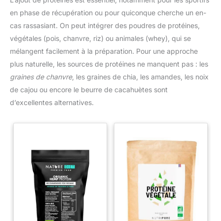
VÉGÉTALE DEPUIS TOUJOURS : Pionnière du bio grand public
en phase de récupération ou pour quiconque cherche un en-
depuis 1988, Bjorg propose des alternatives végétales et
gourmandes aux aliments traditionnels, pour vous régaler tout
cas rassasiant. On peut intégrer des poudres de protéines,
en augmentant la part de végétal dans vos repas
végétales (pois, chanvre, riz) ou animales (whey), qui se
mélangent facilement à la préparation. Pour une approche
plus naturelle, les sources de protéines ne manquent pas : les
graines de chanvre
, les graines de chia, les amandes, les noix
de cajou ou encore le beurre de cacahuètes sont
d’excellentes alternatives.