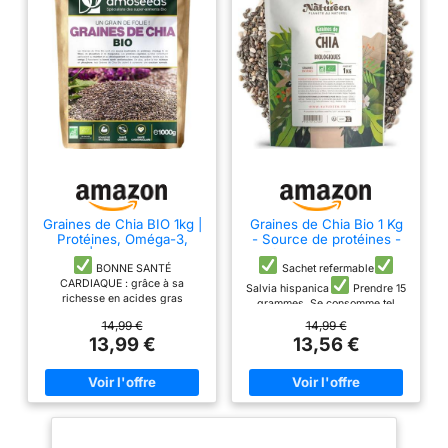
Graines de Chia BIO 1kg |
Graines de Chia Bio 1 Kg
Protéines, Oméga-3,
- Source de protéines -
Fibres | Salvia Hispanica
fibres - OMEGA 3
BONNE SANTÉ
Sachet refermable ​​​
CARDIAQUE : grâce à sa
Salvia hispanica ​​​
Prendre 15
richesse en acides gras
grammes. Se consomme tel
insaturés (24,2g / 100g), dont
quel, réhydraté, mélangé à un
14,99 €
14,99 €
des oméga 3 (18,5g/100g), nos
yaourt, compote, pâtisserie, ou
13,99 €
13,56 €
Graines de Chia Bio sont très
salade.
bénéfiques pour le cœur. En
effet, un excès de graisses
saturées peut être nocif pour la
santé. C’est pourquoi il est
intéressant de remplacer les
acides gras saturés de votre