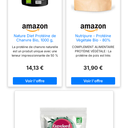
Nature Diet Protéine de
Nutripure - Protéine
Chanvre Bio, 1000 g,
Végétale Bio - 80%
Certifié UE
Protéines - Goût Neutre -
La protéine de chanvre naturelle
COMPLEMENT ALIMENTAIRE
750 g
est un produit unique avec une
PROTÉINE VÉGÉTALE : La
teneur impressionnante de 50 %
protéine de pois est très
en protéines végétales. Elle
efficace pour prendre du
constitue un excellent soutien
muscle. Les protéines végétales
14,13 €
31,90 €
pour l'organisme après un
ont un PDCAAS = 1 ce qui
exercice intense. Notre protéine
correspond à une protéine de
est l'alternative parfaite aux
très haute qualité, où les
protéines animales. Elle est
apports en acides aminés BCAA
hypoallergénique, digeste et
et EAA après digestion sont
sans gluten, parfaite pour votre
comblés. Cette protéine vegan
santé ! Les fibres contenues
est idéale pour les pratiquants
dans la protéine de chanvre
de crossfit et de musculation
améliorent la digestion et le
recherchant un développement
fonctionnement du système
musculaire. LES BIENFAITS DE
digestif. Découvrez ses effets
LA PROTÉINE VÉGÉTALE: Au
bénéfiques sur votre santé ! Un
delà de l'impact sur l'écologie
excellent substitut au café !
et le bien-être animal, la
Idéal pour les cocktails et les
composition des protéines