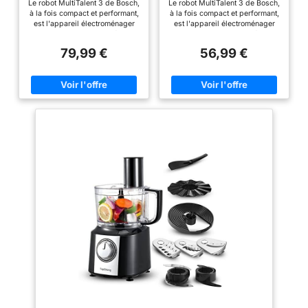
Le robot MultiTalent 3 de Bosch,
Le robot MultiTalent 3 de Bosch,
Blender
à la fois compact et performant,
à la fois compact et performant,
est l'appareil électroménager
est l'appareil électroménager
qui vous permettra de réussir
qui vous permettra de réussir
toutes vos préparations et
toutes vos préparations et
79,99 €
56,99 €
recettes, même les plus
recettes, même les plus
exigeantes Hautement
exigeantes Son format
polyvalent : le robot est doté de
extrêmement compact le rend
plus de 50 fonctions dont
adapté même aux cuisines les
fouetter, mélanger, battre, mixer,
plus petites / Installation facile
hacher, mélanger, pétrir... /
des accessoires grâce au
Grande puissance de 800 W Le
marquage malin Hautement
robot est équipé d'une fonction
polyvalent : le robot est doté de
moulin à café pour moudre
plus de 20 fonctions dont
grains de café et épices /
fouetter, mélanger, battre, mixer,
Couteau multifonction
mélanger ou râper ; Grande
MultiLevel6 doté de 3 doubles
puissance de 800 W La grande
lames La grande capacité du
capacité du bol de 2,3 L permet
bol de 2,3 L permet de préparer
de préparer jusqu'à 0,8 kg de
jusqu'à 0,8 kg de pâte à gâteau
pâte à gâteau ; Couteau
/ Mini-hachoir avec 4 lames
multifonctions inox et disque
inox pour hacher des petites
réversible pour râper et émincer
quantités de viande Livraison : 1
Livraison : 1 x Bosch MultiTalent
x Bosch MultiTalent 3 robot de
3 robot de cuisine ; Robot
cuisine / Robot multifonctions
multifonctions pour réaliser plus
pour réaliser plus de 50 tâches
de 20 tâches différentes ; Avec
différentes / Avec accessoires
accessoires de série ; Couleur :
de série / Couleur : Noir/Inox
Blanc/Gris
brossé