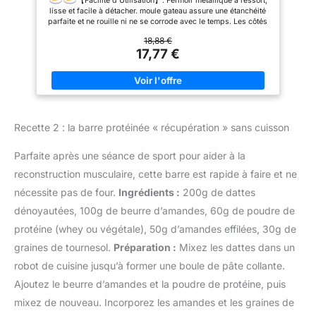
Amovible Leakproof,Pour La Cuisson Gâteau Et
【Facilité d'Utilisation】: Fermoir métallique à ressort,
Quiches (20/22/24cm)
lisse et facile à détacher. moule gateau assure une étanchéité
parfaite et ne rouille ni ne se corrode avec le temps. Les côtés
réglables et le fond amovible permettent de démouler
18,88 €
délicatement le gâteau sans endommager le dessus ou le
17,77 €
dessous.
【Matériau】: Moule a gateau tôle d'acier
avec revêtement antiadhésif, résistant à la chaleur jusqu'à 230
°C et facile à nettoyer à la main. Il n'est pas facile de se
déformer au four et de durer longtemps.
【3 Tailles
Différentes Moule à Gâteau à Charnière】: Notre ensemble de
moules à pâtisserie comprend 3 tailles
différentes,20CM+22CM+24CM. Gâteau de à 3 étages peut
Recette 2 : la barre protéinée « récupération » sans cuisson
être apprécié par vous et votre famille, ou la fête, adapté à de
nombreuses occasions. Vous pouvez faire des gâteaux de
Parfaite après une séance de sport pour aider à la
différentes tailles avec cet ensemble de moules à gâteaux et
vous amuser avec le bricolage.
【Facile à Nettoyer】 :
reconstruction musculaire, cette barre est rapide à faire et ne
Le fond amovible le rend facile à nettoyer. Remarque : Lors du
nécessite pas de four.
Ingrédients :
200g de dattes
nettoyage, veuillez choisir des outils doux et un détergent doux
pour le nettoyage, n’utilisez pas d’ustensiles en métal pour
dénoyautées, 100g de beurre d’amandes, 60g de poudre de
couper, afin d’éviter d’endommager le moule layer cake.
protéine (whey ou végétale), 50g d’amandes effilées, 30g de
【Rangement Pratique】: Les ensembles de moule a
gateau ont des tailles d'emboîtement, idéales pour un
graines de tournesol.
Préparation :
Mixez les dattes dans un
rangement peu encombrant. Ils s'empilent simplement les uns
sur les autres et peuvent être rangés ensemble dans vos
robot de cuisine jusqu’à former une boule de pâte collante.
placards. Remarque: assurez-vous qu'il a été complètement
Ajoutez le beurre d’amandes et la poudre de protéine, puis
sec et propre avant de le rang.
mixez de nouveau. Incorporez les amandes et les graines de