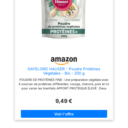
smoothies. Découvrez une
végétales permet d'obtenir un
nouvelle dimension du goût et
excellent profil en acides
les propriétés énergisantes de
aminés (BCAA et EAA entre
ce produit ! Saveur délicate et
autres) et permet de diversifier
naturelle de noisette. Une
les sources de protéines du
excellente protéine qui
sportif. La protéine végétale
n'interfère pas avec le goût des
Nutripure est une protéine
plats. Découvrez un nouvel
vegan et bio qui apporte les
ingrédient culinaire favori !
nutriments essentiels au bon
développement musculaire.
COMPOSITION 100%
VEGETALE : La composition de
la protéine Nutripure est une
synergie de protéines digestes,
bio et vegan, contenant 70% de
pois et 30% de riz, ce qui est le
GAYELORD HAUSER - Poudre Protéines
meilleur ratio pour obtenir un
Végétales - Bio - 200 g
profil en acides aminés au plus
proche de la whey, contenant
POUDRE DE PROTÉINES FINE : Une préparation végétale avec
plus de 80% de protéines,
4 sources de protéines différentes: courge, chanvre, pois et riz
18,5% de BCAA, limitant les
pour varier les bienfaits APPORT PROTÉIQUE ÉLEVÉ : Deux
antinutriments et dotée d'une
cuillères à soupe apportent 16 g de protéines pour soutenir le
excellente biodisponibilité.
maintien et la construction musculaire ADAPTÉE AUX
Chaque portion contient 24 g de
9,49 €
VÉGÉTALIENS : Formule 100 % d’origine végétale sans
protéine, 5,6 g de BCAA et 11,6
ingrédients animaux idéale pour enrichir naturellement
g d'EAA. POSOLOGIE : La
l’alimentation UTILISATION FACILE AU QUOTIDIEN : À intégrer
posologie de la protéine
facilement dans un shaker un smoothie ou un yaourt pour un
végétale Nutripure est de 1 à 2
apport rapide et pratique LA MARQUE GAYELORD HAUSER :
portions de 30 g par jour,
Gayelord Hauser propose des produits diététiques conçus par
idéalement dans un shaker pour
des professionnels de la nutrition pour vous aider à garder une