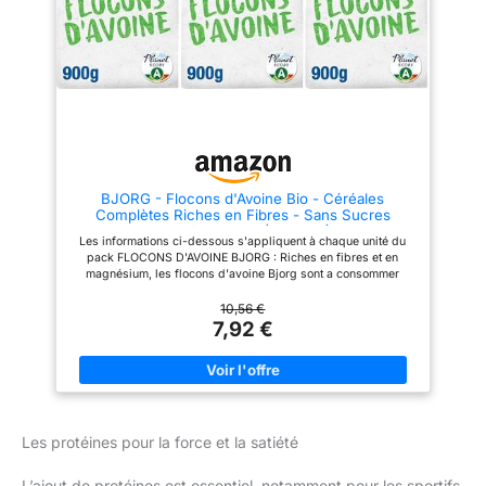
COMMENT SAVOURER CES
impact sur l'environnement
CÉRÉALES BIO ? : Ces flocons
COMMENT SAVOURER CES
d'avoine se dégustent en les
CEREALES BIO ? : Ces flocons
mélangeant avec une boisson
d'avoine se dégustent en les
végétale, agrémentés ou non de
mélangeant avec une boisson
fruits frais ou secs; Ils peuvent
végétale, agrémentés ou non de
aussi être incorporés dans un
fruits frais ou secs. Ils peuvent
dessert ou un smoothie BIO ET
aussi être incorporés dans un
VÉGÉTALE DEPUIS TOUJOURS :
dessert ou un smoothie BIO ET
Pionnière du bio grand public
VÉGÉTALE DEPUIS TOUJOURS :
depuis 1988, Bjorg propose
Pionnière du bio grand public
des alternatives végétales et
depuis 1988, Bjorg propose
BJORG - Flocons d'Avoine Bio - Céréales
gourmandes aux aliments
des alternatives végétales et
Complètes Riches en Fibres - Sans Sucres
traditionnels, pour vous régaler
gourmandes aux aliments
Ajoutés - 900 g (Lot de 3)
tout en augmentant la part de
traditionnels, pour vous régaler
Les informations ci-dessous s'appliquent à chaque unité du
végétal dans vos repas
tout en augmentant la part de
pack FLOCONS D'AVOINE BJORG : Riches en fibres et en
végétal dans vos repas
magnésium, les flocons d'avoine Bjorg sont a consommer
seuls ou dans une recette de votre choix, au petit déjeuner, au
goûter ou à tout moment de la journée LES ATOUTS DE CES
10,56 €
FLOCONS D'AVOINE : 100 Percentage Bio, ce produit est
7,92 €
élaboré à partir de céréales complètes issues de l'agriculture
biologique, sans sucres ajoutés en dehors de ceux
naturellement présents dans l'avoine EMBALLAGE Pratique :
Fabriqué en Allemagne, l'emballage de ce muesli est conçu à
partir de 50 Percentage de canne à sucre, une matière
renouvelable, et présente une taille réduite COMMENT
SAVOURER CES CÉRÉALES BIO ? : Ces flocons d'avoine se
Les protéines pour la force et la satiété
dégustent en les mélangeant avec une boisson végétale,
agrémentés ou non de fruits frais ou secs; Ils peuvent aussi
L’ajout de protéines est essentiel, notamment pour les sportifs
être incorporés dans un dessert ou un smoothie BIO ET