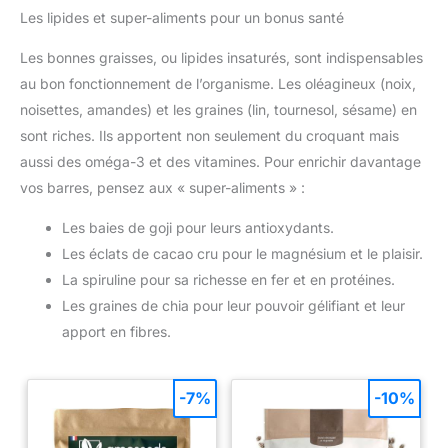
faciliter le mélange. Vous
alimentation équilibrée et à conserver votre bien-être au
Les lipides et super-aliments pour un bonus santé
pouvez également mélanger ce
quotidien
complément alimentaire avec
une boisson végéale et des
Les bonnes graisses, ou lipides insaturés, sont indispensables
fruits pour consommer en
smoothie. Nutripure propose
au bon fonctionnement de l’organisme. Les oléagineux (noix,
des arômes avec 70% à 90%
noisettes, amandes) et les graines (lin, tournesol, sésame) en
d'ingrédients BIO naturels afin
de vous offrir le goût le plus
sont riches. Ils apportent non seulement du croquant mais
agréable et subtil possible.
MADE IN FRANCE : Complément
aussi des oméga-3 et des vitamines. Pour enrichir davantage
alimentaire made in France.
Protéine vegan et bio avec une
vos barres, pensez aux « super-aliments » :
concentration élevée, une
excellente digestibilité et une
Les baies de goji pour leurs antioxydants.
absence de ballonnements. La
qualité et la traçabilité sont
Les éclats de cacao cru pour le magnésium et le plaisir.
fondamentales - Nutripure
propose des compléments
La spiruline pour sa richesse en fer et en protéines.
alimentaires sans additifs ni
colorants, sans OGM, sans
Les graines de chia pour leur pouvoir gélifiant et leur
pesticides.
apport en fibres.
-7%
-10%