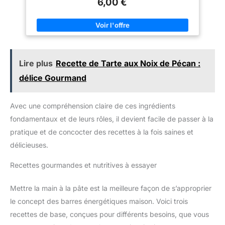
6,00 €
de la masse musculaire.
D’origine végétale, ce super-
aliment Bio s’adaptera à tous les
régimes alimentaires,
notamment ceux pauvres en
produits d’origine animale, et
sera notamment conseillé aux
sportifs, végétariens et
Lire plus
Recette de Tarte aux Noix de Pécan :
végétaliens.
SANTÉ
délice Gourmand
OSSEUSE : la richesse en
manganèse et phosphore de
nos Graines de Chia Bio aide à
conserver une ossature
Avec une compréhension claire de ces ingrédients
normale, tout en protégeant le
corps du vieillissement
fondamentaux et de leurs rôles, il devient facile de passer à la
prématuré. En effet, le
phosphore contribue à la
pratique et de concocter des recettes à la fois saines et
formation normale des tissus
délicieuses.
conjonctifs (cartilages, tendons)
et au maintien d’os normaux,
tandis que les vertus
Recettes gourmandes et nutritives à essayer
antioxydantes du manganèse
participent à la protection du
corps contre le stress oxydatif
Mettre la main à la pâte est la meilleure façon de s’approprier
afin de le conserver en bonne
santé.
CERTIFIÉES
le concept des barres énergétiques maison. Voici trois
BIOLOGIQUES : sachet Kraft
recettes de base, conçues pour différents besoins, que vous
refermable et recyclable de 1 kg
de Graines de Chia Bio de