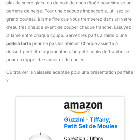
accessoires répondent
plat de sucre glace ou de noix de coco râpée pour simuler un
encore. Un accessoire de
friction de la main et
aux normes alimentaires,
parterre de neige. Pour une découpe impeccable, utilisez un
pâtisserie indispensable
empêcher efficacement
fabriqués en acier
Facile à ranger et durable
grand couteau à lame fine que vous tremperez dans un verre
le glissement,poche à
inoxydable 304 de
– Chaque spatule
douille au design épaissi
d’eau très chaude avant de couper chaque tranche. Essuyez
qualité alimentaire de
possède un trou de
n'est pas facile à casser
haute qualité, en silicone
la lame entre chaque coupe. Servez les parts à l’aide d’une
suspension: Avec leur
et convient aux douilles à
et en plastiques de haute
pelle à tarte
pour ne pas les abîmer. Chaque assiette à
trou de suspension
douille,douilles à bille,etc.
qualité. Facile à nettoyer
intégré, ces spatules
dessert peut être agrémentée d’un petit coulis de framboise
Emballage &
et durable, Haute
peuvent être accrochées
taille:Emballé avec 100
pour un rappel de saveur et de couleur.
résistance à la rouille,
pour un rangement
poches à douille
Bords lisses et lave-
compact. Durables,
jetables,chaque pièce
Où trouver la vaisselle adaptée pour une présentation parfaite
vaisselle sont sûrs
légères et conçues pour
mesure 30 x 20 cm,vous
?
Cadeau idéal: Cadeau
les boulangers amateurs
pouvez l'utiliser en toute
idéal pour un
comme pour les
confiance pour les
anniversaire, un
professionnels
snacks,la décoration de
anniversaire et Pâques.
gâteaux,les desserts et la
Vous obtiendrez un kit
pâtisserie.
Large
complet de cuisson de
utilisation:Avec notre
Guzzini - Tiffany,
gâteaux pour cuire
poche à douille jetable,
Petit Set de Moules
n'importe quel gâteau en
vous aurez plus de plaisir
à Gâteau -
tant que débutant et
à faire de la
Collection : Tiffany
Transparent, Ø 30 x