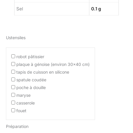
Sel
0.1 g
Ustensiles
robot pâtissier
plaque à génoise (environ 30×40 cm)
tapis de cuisson en silicone
spatule coudée
poche à douille
maryse
casserole
fouet
Préparation