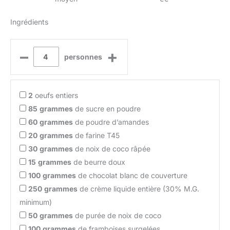
Ingrédients
–
+
personnes
2
oeufs entiers
85
grammes
de sucre en poudre
60
grammes
de poudre d’amandes
20
grammes
de farine T45
30
grammes
de noix de coco râpée
15
grammes
de beurre doux
100
grammes
de chocolat blanc de couverture
250
grammes
de crème liquide entière (30% M.G.
minimum)
50
grammes
de purée de noix de coco
100
grammes
de framboises surgelées