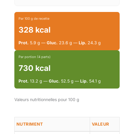
Par 100 g de recette
328 kcal
Prot.
5.9 g —
Gluc.
23.6 g —
Lip.
24.3 g
Par portion (4 parts)
730 kcal
Prot.
13.2 g —
Gluc.
52.5 g —
Lip.
54.1 g
Valeurs nutritionnelles pour 100 g
NUTRIMENT
VALEUR