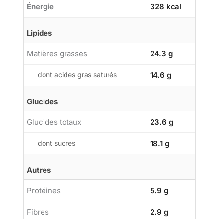
Énergie
328 kcal
Lipides
Matières grasses
24.3 g
dont acides gras saturés
14.6 g
Glucides
Glucides totaux
23.6 g
dont sucres
18.1 g
Autres
Protéines
5.9 g
Fibres
2.9 g