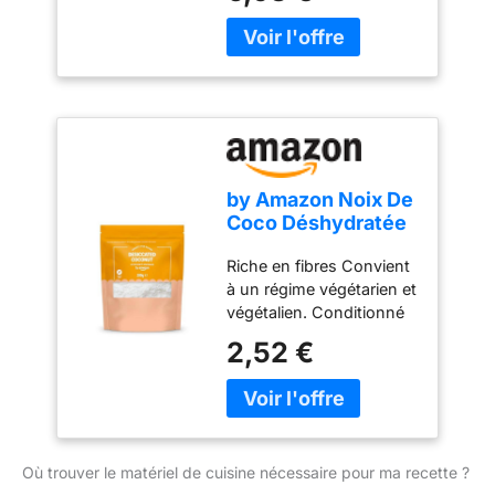
dans la cuisine créative
Les noix de coco sont
libérées de leur
enveloppe en fibre,
ouvertes et la chair
blanche est retirée.
Celui-ci est ensuite lavé,
blanchi, et séché Nous
by Amazon Noix De
faisons du bio par amour
Coco Déshydratée
Coco
- 200g
Riche en fibres Convient
à un régime végétarien et
végétalien. Conditionné
sous atmosphère
2,52 €
protectrice. La teneur en
sel est exclusivement
due à la présence de
sodium présent
naturellement.
Où trouver le matériel de cuisine nécessaire pour ma recette ?