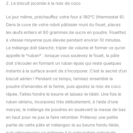
2. Le biscuit joconde à la noix de coco
Le jour même, préchauffez votre four à 180°C (thermostat 6).
Dans la cuve de votre robot pâtissier muni du fouet, placez
les œufs entiers et 60 grammes de sucre en poudre. Fouettez
à vitesse moyenne puis élevée pendant environ 10 minutes.
Le mélange doit blanchir, tripler de volume et former ce qu’on
appelle le *ruban* : lorsque vous soulevez le fouet, la pâte
doit s’écouler en formant un ruban épais qui reste quelques
instants à la surface avant de s’incorporer. C’est le secret d’un
biscuit aérien ! Pendant ce temps, tamisez ensemble la
poudre d’amandes et la farine, puis ajoutez la noix de coco
râpée. Faites fondre le beurre et laissez-le tiédir. Une fois le
ruban obtenu, incorporez très délicatement, à l’aide d’une
maryse, le mélange de poudres en soulevant la masse de bas
en haut pour ne pas la faire retomber. Prélevez une petite
partie de cette pâte et mélangez-la au beurre fondu tiède,
puis réincorporez ce mélange à la préparation principale,