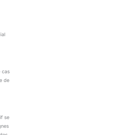
ial
e cas
me de
if se
gnes
 des