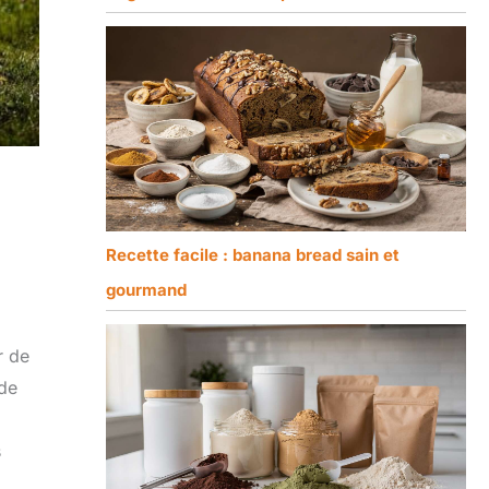
Recette facile : banana bread sain et
gourmand
r de
de
s