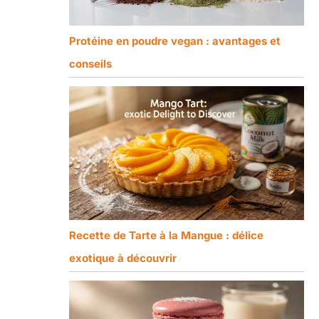
Protéine en poudre vegan : avantages et
conseils
Recette de Tarte à la Mangue : délice
exotique à découvrir