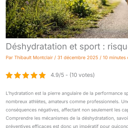
Déshydratation et sport : risqu
Par
Thibault Montclair
/
31 décembre 2025
/
10 minutes 
4.9/5 - (10 votes)
L’hydratation est la pierre angulaire de la performance s
nombreux athlètes, amateurs comme professionnels. Un
conséquences négatives, affectant non seulement les capa
Comprendre les mécanismes de la déshydratation, savoir 
préventives efficaces est donc un impératif pour quiconqu