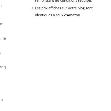
a
um,
, le
s
sang
le