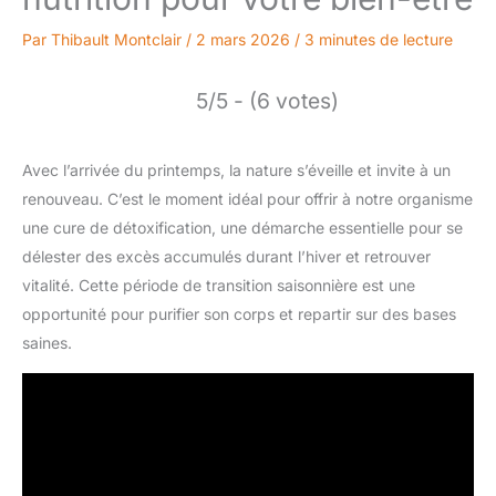
Par
Thibault Montclair
/
2 mars 2026
/
3 minutes de lecture
5/5 - (6 votes)
Avec l’arrivée du printemps, la nature s’éveille et invite à un
renouveau. C’est le moment idéal pour offrir à notre organisme
une cure de détoxification, une démarche essentielle pour se
délester des excès accumulés durant l’hiver et retrouver
vitalité. Cette période de transition saisonnière est une
opportunité pour purifier son corps et repartir sur des bases
saines.