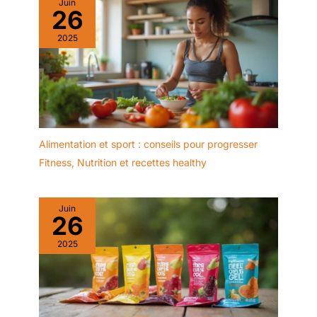
Juin
26
2025
Alimentation et sport : conseils pour progresser
Fitness
,
Nutrition et recettes healthy
Juin
26
2025