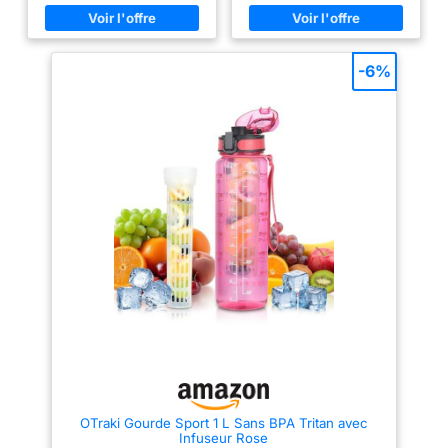
vos amis. Grande capacité de
vos amis. Grande capacité de
0,95 l, grand volume et infuseur
0,95 l, grand volume et infuseur
pouvant contenir plus d’eau et
pouvant contenir plus d’eau et
de fruits, augmente la saveur et
de fruits, augmente la saveur et
réduit le besoin de la remplir.
réduit le besoin de la remplir.
-6%
Design élégant, avec une
Design élégant, avec une
poignée antidérapante, un
poignée antidérapante, un
couvercle sécurisé, un bec à
couvercle sécurisé, un bec à
boire pratique, un crochet de
boire pratique, un crochet de
transport pratique - design
transport pratique - design
élégant qui s'adapte à la
élégant qui s'adapte à la
plupart des porte-gobelets de
plupart des porte-gobelets de
voiture. La sécurité Tritan –
voiture. La sécurité Tritan –
Certification FDA, LFGB, SGS,
Certification FDA, LFGB, SGS,
CE/UE, sans BPA, étanche. La
CE/UE, sans BPA, étanche. La
bouteille d'eau avec infuseur à
bouteille d'eau avec infuseur à
fruits est fabriquée en Tritan de
fruits est fabriquée en Tritan de
haute qualité. Non seulement le
haute qualité. Non seulement le
Tritan est durable et incassable,
Tritan est durable et incassable,
mais il ne contient pas de
mais il ne contient pas de
bisphénol A. Ne contient pas de
bisphénol A. Ne contient pas de
produits chimiques toxiques
produits chimiques toxiques
pour votre hydratation. Les
pour votre hydratation. Les
joints d’étanchéité en silicone et
joints d’étanchéité en silicone et
le système de verrouillage du
le système de verrouillage du
couvercle vous permettent de
couvercle vous permettent de
profiter pleinement de votre
profiter pleinement de votre
bouteille sans vous soucier de
bouteille sans vous soucier de
OTraki Gourde Sport 1 L Sans BPA Tritan avec
potentielles fuites. Davantage
potentielles fuites. Davantage
Infuseur Rose
de choix –Cette bouteille d'eau
de choix –Cette bouteille d'eau