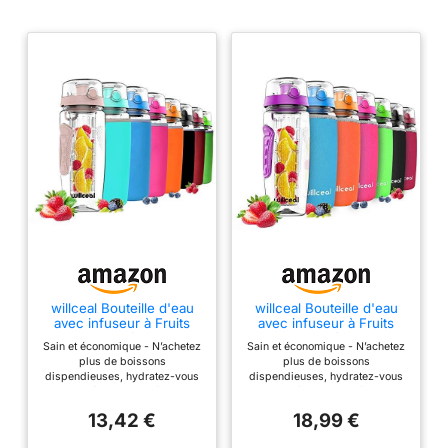
willceal Bouteille d'eau
willceal Bouteille d'eau
avec infuseur à Fruits
avec infuseur à Fruits
0,95 l Fabriquée en Tritan
0,95 l Fabriquée en Tritan
Sain et économique - N’achetez
Sain et économique - N’achetez
sans BPA, Couvercle à
sans BPA, Couvercle à
plus de boissons
plus de boissons
Rabat, Anti-Fuite
Rabat, Anti-Fuite
dispendieuses, hydratez-vous
dispendieuses, hydratez-vous
Convient pour Le Sports
Convient pour Le Sports
de manière saine et éthique
de manière saine et éthique
et Le Camping (Or rose)
et Le Camping (Violet)
avec la seule bouteille avec
avec la seule bouteille avec
13,42 €
18,99 €
infuseur sur le marché qui
infuseur sur le marché qui
étanche votre soif et celle de
étanche votre soif et celle de