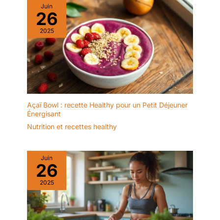
Juin
passe pas au lave-
26
vaisselle – chaque pièce
reste donc unique.
2025
Açaï Bowl : recette Healthy pour un Petit Déjeuner
Énergisant
Nutrition et recettes healthy
Juin
26
2025