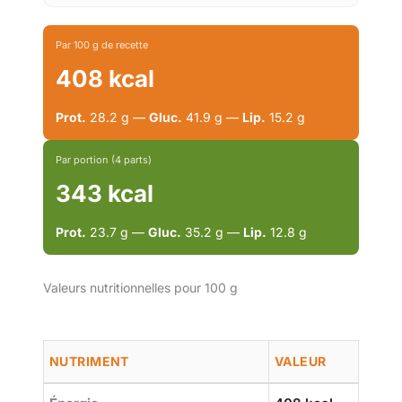
Par 100 g de recette
408 kcal
Prot.
28.2 g —
Gluc.
41.9 g —
Lip.
15.2 g
Par portion (4 parts)
343 kcal
Prot.
23.7 g —
Gluc.
35.2 g —
Lip.
12.8 g
Valeurs nutritionnelles pour 100 g
NUTRIMENT
VALEUR