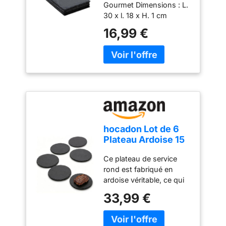
Gourmet Dimensions : L.
30 x l. 18 x H. 1 cm
Matière : Ardoise Coloris
16,99 €
: Gris
hocadon Lot de 6
Plateau Ardoise 15
x 15 cm Assiettes
Ce plateau de service
Rond en Ardoise
rond est fabriqué en
ardoise véritable, ce qui
donne à chaque assiette
33,99 €
ronde son propre grain
naturel. L'élégance
rustique du matériau