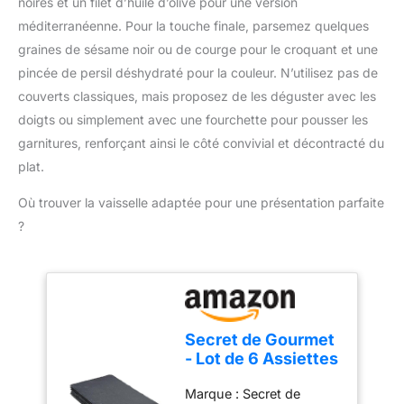
noires et un filet d’huile d’olive pour une version
pichet au design idéal
pour mixer et profiter
méditerranéenne. Pour la touche finale, parsemez quelques
d'une puissance
graines de sésame noir ou de courge pour le croquant et une
optimale RECETTES
pincée de persil déshydraté pour la couleur. N’utilisez pas de
PERSONNALISÉES :
couverts classiques, mais proposez de les déguster avec les
préparez des smoothies
maison sains, des
doigts ou simplement avec une fourchette pour pousser les
soupes et plus avec
garnitures, renforçant ainsi le côté convivial et décontracté du
l'appli HomeID - Des
plat.
recettes personnalisées
inspirantes à votre goût
Où trouver la vaisselle adaptée pour une présentation parfaite
à suivre étape par étape
?
CONTENU DE LA BOITE :
Blender, pichet en
plastique lavable au lave-
vaisselle, gourde
nomade
Secret de Gourmet
- Lot de 6 Assiettes
Plates Ardoise II
Marque : Secret de
30cm Gris