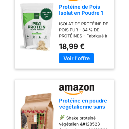
Protéine de Pois
Isolat en Poudre 1
kg 84% Protéines
ISOLAT DE PROTÉINE DE
Végane
POIS PUR - 84 % DE
PROTÉINES - Fabriqué à
partir de 100 % Pisum
18,99 €
sativum L. (pois jaunes).
Cet isolat pur apporte 84
g de protéines pour 100
g, offrant une source
végétale concentrée et
de haute qualité,
naturellement bien
assimilée. VÉGAN, SANS
OGM & SANS LACTOSE -
Protéine en poudre
Entièrement d’origine
végétalienne sans
végétale et issu de pois
lactose, shake
non génétiquement
Shake protéiné
protéiné en poudre
modifiés. Ne contient
végétalien &#128523
I sans édulcorants
aucun ingrédient