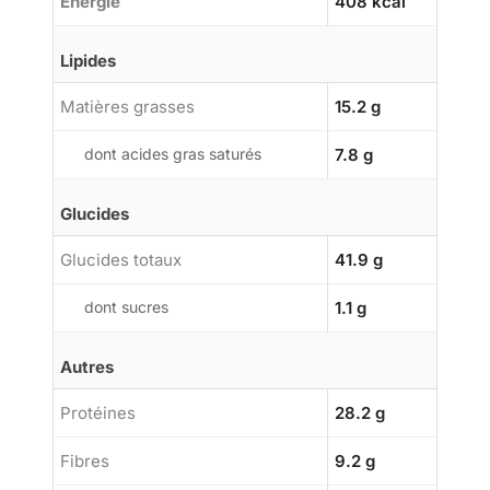
Énergie
408 kcal
Lipides
Matières grasses
15.2 g
dont acides gras saturés
7.8 g
Glucides
Glucides totaux
41.9 g
dont sucres
1.1 g
Autres
Protéines
28.2 g
Fibres
9.2 g