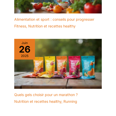
Alimentation et sport : conseils pour progresser
Fitness
,
Nutrition et recettes healthy
Juin
26
2025
Quels gels choisir pour un marathon ?
Nutrition et recettes healthy
,
Running