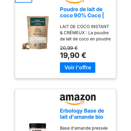
Poudre de lait de
coco 90% Coco |
Biologique BIO |
LAIT DE COCO INSTANT
Vegan | Sans
& CRÉMEUX : La poudre
Gluten | Samskara
de lait de coco en poudre
(500g) - Idéal pour
Samskara apporte une
la cuisine
20,99 €
texture riche et
19,90 €
onctueuse au café et au
thé. Cette alternative
végétale au lait en
poudre offre un goût
doux et naturel de
coconut milk, idéal au
quotidien. CERTIFIÉ BIO,
SANS OGM & CLEAN
LABEL : Fabriqué à partir
Erbology Base de
de lait bio issu de noix de
lait d'amande bio
coco du Sri Lanka, le lait
90 g – Pressé à
coco poudre Samskara
Base d'amande pressée
froid à partir
est sans OGM, sans