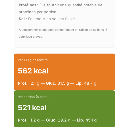
Protéines :
Elle fournit une quantité notable de
protéines par portion.
Sel :
Sa teneur en sel est faible.
À consommer plutôt occasionnellement en raison de sa densité
calorique élevée.
Par 100 g de recette
562 kcal
Prot.
12.1 g —
Gluc.
31.5 g —
Lip.
48.7 g
Par portion (4 parts)
521 kcal
Prot.
11.2 g —
Gluc.
29.2 g —
Lip.
45.1 g