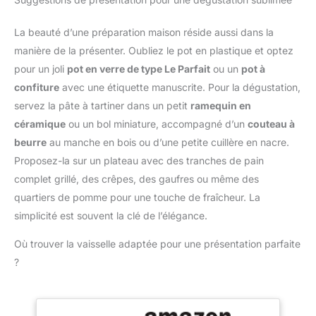
des recettes créatives et
chaudes ou froides.
hachoir avec 4 lames
une cuisine qui permet
Parfait pour smoothies,
inox pour hacher des
de gagner du temps.
La beauté d’une préparation maison réside aussi dans la
currys, sauces,
petites quantités de
【Moteur puissant de
pâtisseries et boissons,
manière de la présenter. Oubliez le pot en plastique et optez
viande Livraison : 1 x
1500 W】 Avec des
en remplacement du lait
Bosch MultiTalent 3
pour un joli
pot en verre de type Le Parfait
ou un
pot à
vitesses allant jusqu'à 20
de coco frais.
robot de cuisine / Robot
confiture
avec une étiquette manuscrite. Pour la dégustation,
000 tr/min. Gère
multifonctions pour
facilement même les
servez la pâte à tartiner dans un petit
ramequin en
réaliser plus de 50
ingrédients durs et
céramique
ou un bol miniature, accompagné d’un
couteau à
tâches différentes / Avec
convient à la pâte à pain,
accessoires de série /
beurre
au manche en bois ou d’une petite cuillère en nacre.
à la viande, aux légumes
Couleur : Noir/Inox
Proposez-la sur un plateau avec des tranches de pain
durs, au fromage, etc.;
brossé
complet grillé, des crêpes, des gaufres ou même des
pour des résultats
rapides et constants.
quartiers de pomme pour une touche de fraîcheur. La
【Version améliorée -
simplicité est souvent la clé de l’élégance.
Caractéristiques】
Accessoires complets
Où trouver la vaisselle adaptée pour une présentation parfaite
pour tous les besoins de
?
cuisine ; Comprend des
disques pour trancher,
des lanières grossières et
hacher, un couteau à