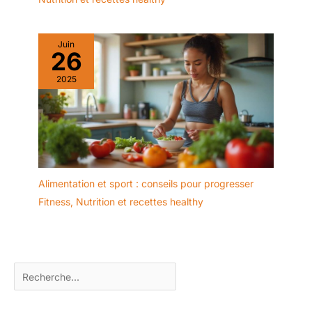
un transport facile.
Empilables, ils permettent
un rangement gain de
Juin
26
place et une cuisine bien
organisée. Faciles à
2025
nettoyer : La surface lisse
et émaillée de ces
Ramequin Creme Brulee
est antiadhésive, ce qui
facilite le nettoyage.
Lavage à la main ou au
lave-vaisselle, ils peuvent
Alimentation et sport : conseils pour progresser
être réutilisés
Fitness
,
Nutrition et recettes healthy
immédiatement après
séchage — parfaits pour
un usage quotidien en
pâtisserie. Utilisation
polyvalente : Ces
Ramequins et Moules à
Soufflés en Porcelaine
sont parfaits pour