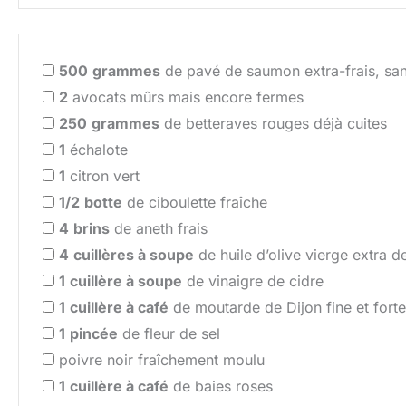
500
grammes
de pavé de saumon extra-frais, san
2
avocats mûrs mais encore fermes
250
grammes
de betteraves rouges déjà cuites
1
échalote
1
citron vert
1/2
botte
de ciboulette fraîche
4
brins
de aneth frais
4
cuillères à soupe
de huile d’olive vierge extra de
1
cuillère à soupe
de vinaigre de cidre
1
cuillère à café
de moutarde de Dijon fine et forte
1
pincée
de fleur de sel
poivre noir fraîchement moulu
1
cuillère à café
de baies roses