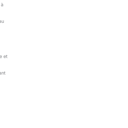
 à
au
e et
ant