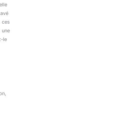
elle
pavé
z ces
, une
-le
on,