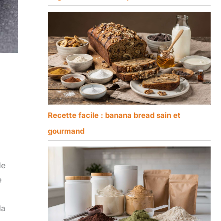
Recette facile : banana bread sain et
gourmand
de
e
la