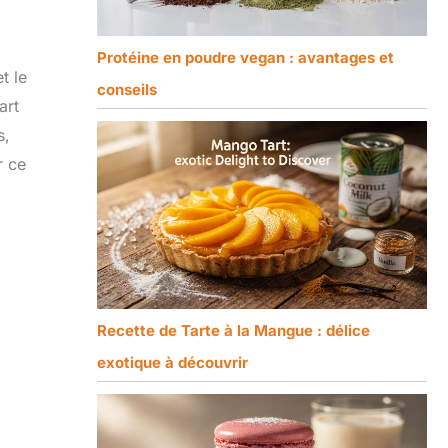
Protéine en poudre vegan : avantages et
t le
conseils
art
s,
r ce
Recette de Tarte à la Mangue : délice
exotique à découvrir