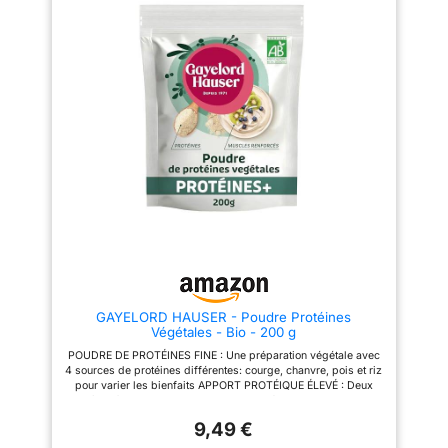
fonctionnement du système
musculaire. LES BIENFAITS DE
digestif. Découvrez ses effets
LA PROTÉINE VÉGÉTALE: Au
bénéfiques sur votre santé ! Un
delà de l'impact sur l'écologie
excellent substitut au café !
et le bien-être animal, la
Idéal pour les cocktails et les
composition des protéines
smoothies. Découvrez une
végétales permet d'obtenir un
nouvelle dimension du goût et
excellent profil en acides
les propriétés énergisantes de
aminés (BCAA et EAA entre
ce produit ! Saveur délicate et
autres) et permet de diversifier
naturelle de noisette. Une
les sources de protéines du
excellente protéine qui
sportif. La protéine végétale
n'interfère pas avec le goût des
Nutripure est une protéine
plats. Découvrez un nouvel
vegan et bio qui apporte les
ingrédient culinaire favori !
nutriments essentiels au bon
développement musculaire.
COMPOSITION 100%
VEGETALE : La composition de
la protéine Nutripure est une
synergie de protéines digestes,
bio et vegan, contenant 70% de
pois et 30% de riz, ce qui est le
GAYELORD HAUSER - Poudre Protéines
meilleur ratio pour obtenir un
Végétales - Bio - 200 g
profil en acides aminés au plus
proche de la whey, contenant
POUDRE DE PROTÉINES FINE : Une préparation végétale avec
plus de 80% de protéines,
4 sources de protéines différentes: courge, chanvre, pois et riz
18,5% de BCAA, limitant les
pour varier les bienfaits APPORT PROTÉIQUE ÉLEVÉ : Deux
antinutriments et dotée d'une
cuillères à soupe apportent 16 g de protéines pour soutenir le
excellente biodisponibilité.
maintien et la construction musculaire ADAPTÉE AUX
Chaque portion contient 24 g de
9,49 €
VÉGÉTALIENS : Formule 100 % d’origine végétale sans
protéine, 5,6 g de BCAA et 11,6
ingrédients animaux idéale pour enrichir naturellement