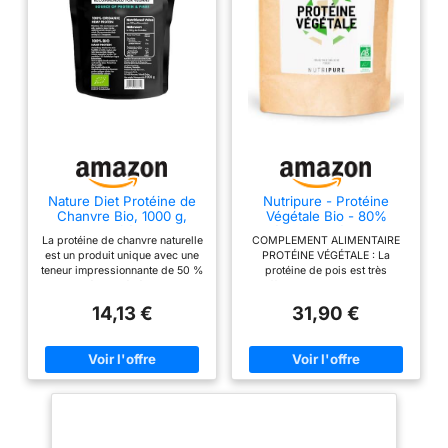
Nature Diet Protéine de
Nutripure - Protéine
Chanvre Bio, 1000 g,
Végétale Bio - 80%
Certifié UE
Protéines - Goût Neutre -
La protéine de chanvre naturelle
COMPLEMENT ALIMENTAIRE
750 g
est un produit unique avec une
PROTÉINE VÉGÉTALE : La
teneur impressionnante de 50 %
protéine de pois est très
en protéines végétales. Elle
efficace pour prendre du
constitue un excellent soutien
muscle. Les protéines végétales
14,13 €
31,90 €
pour l'organisme après un
ont un PDCAAS = 1 ce qui
exercice intense. Notre protéine
correspond à une protéine de
est l'alternative parfaite aux
très haute qualité, où les
protéines animales. Elle est
apports en acides aminés BCAA
hypoallergénique, digeste et
et EAA après digestion sont
sans gluten, parfaite pour votre
comblés. Cette protéine vegan
santé ! Les fibres contenues
est idéale pour les pratiquants
dans la protéine de chanvre
de crossfit et de musculation
améliorent la digestion et le
recherchant un développement