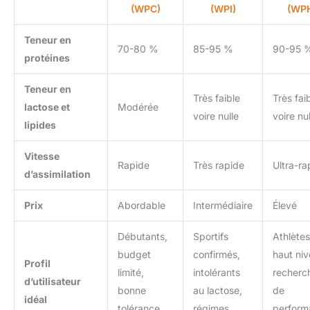
(WPC)
(WPI)
(WP
Teneur en
70-80 %
85-95 %
90-95 
protéines
Teneur en
Très faible
Très fai
lactose et
Modérée
voire nulle
voire nul
lipides
Vitesse
Rapide
Très rapide
Ultra-ra
d’assimilation
Prix
Abordable
Intermédiaire
Élevé
Débutants,
Sportifs
Athlète
budget
confirmés,
haut niv
Profil
limité,
intolérants
recherc
d’utilisateur
bonne
au lactose,
de
idéal
tolérance
régimes
perform