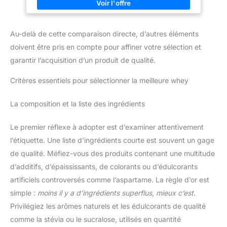
concentré de protéines whey APRÈS L'ENTRAÎNEMENT ET EN
TANT QUE SOUTIEN PROTÉIQUE : Rapide à préparer, Clear
Whey convient parfaitement après l’effort ou à tout moment de
la journée, pour une prise de protéines plus légère, agréable et
Au-delà de cette comparaison directe, d’autres éléments
rafraîchissante FACILE À MÉLANGER : La formule facile à
mélanger de Clear Protein se dissout instantanément pour
doivent être pris en compte pour affiner votre sélection et
former une boisson onctueuse et rafraîchissante ; il suffit de la
mélanger à de l'eau pour profiter d'un apport en protéines
garantir l’acquisition d’un produit de qualité.
léger et rafraîchissant QUALITÉ RECONNUE: Marque n°1
mondiale en nutrition sportive, appréciée des athlètes et des
Critères essentiels pour sélectionner la meilleure whey
passionnés de fitness, Optimum Nutrition Clear Protein offre un
goût frais et fruité ; disponible en mangue et fruit de la
passion, pêche et cassis
La composition et la liste des ingrédients
Le premier réflexe à adopter est d’examiner attentivement
l’étiquette. Une liste d’ingrédients courte est souvent un gage
de qualité. Méfiez-vous des produits contenant une multitude
d’additifs, d’épaississants, de colorants ou d’édulcorants
artificiels controversés comme l’aspartame. La règle d’or est
simple :
moins il y a d’ingrédients superflus, mieux c’est
.
Privilégiez les arômes naturels et les édulcorants de qualité
comme la stévia ou le sucralose, utilisés en quantité