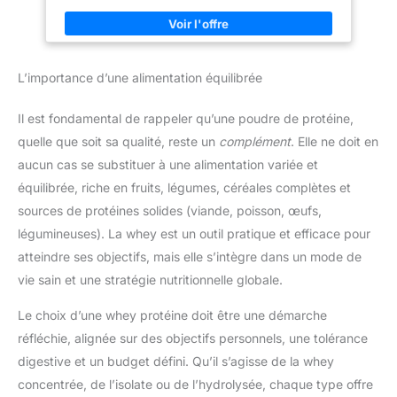
g d'EAA. POSOLOGIE : La
l’alimentation UTILISATION FACILE AU QUOTIDIEN : À intégrer
posologie de la protéine
facilement dans un shaker un smoothie ou un yaourt pour un
végétale Nutripure est de 1 à 2
apport rapide et pratique LA MARQUE GAYELORD HAUSER :
portions de 30 g par jour,
Gayelord Hauser propose des produits diététiques conçus par
idéalement dans un shaker pour
des professionnels de la nutrition pour vous aider à garder une
faciliter le mélange. Vous
L’importance d’une alimentation équilibrée
alimentation équilibrée et à conserver votre bien-être au
pouvez également mélanger ce
quotidien
complément alimentaire avec
une boisson végéale et des
Il est fondamental de rappeler qu’une poudre de protéine,
fruits pour consommer en
smoothie. Nutripure propose
quelle que soit sa qualité, reste un
complément
. Elle ne doit en
des arômes avec 70% à 90%
aucun cas se substituer à une alimentation variée et
d'ingrédients BIO naturels afin
de vous offrir le goût le plus
équilibrée, riche en fruits, légumes, céréales complètes et
agréable et subtil possible.
MADE IN FRANCE : Complément
sources de protéines solides (viande, poisson, œufs,
alimentaire made in France.
Protéine vegan et bio avec une
légumineuses). La whey est un outil pratique et efficace pour
concentration élevée, une
atteindre ses objectifs, mais elle s’intègre dans un mode de
excellente digestibilité et une
absence de ballonnements. La
vie sain et une stratégie nutritionnelle globale.
qualité et la traçabilité sont
fondamentales - Nutripure
propose des compléments
Le choix d’une whey protéine doit être une démarche
alimentaires sans additifs ni
colorants, sans OGM, sans
réfléchie, alignée sur des objectifs personnels, une tolérance
pesticides.
digestive et un budget défini. Qu’il s’agisse de la whey
concentrée, de l’isolate ou de l’hydrolysée, chaque type offre