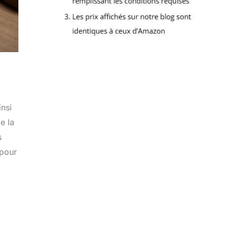
insi
e la
s
 pour