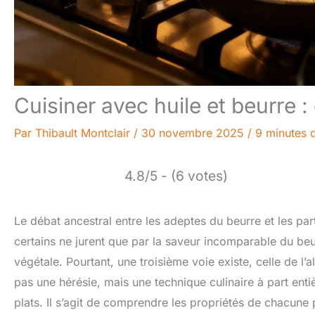
Cuisiner avec huile et beurre :
Par
Thibault Montclair
/
30 novembre 2025
/
9 minutes d
4.8/5 - (6 votes)
Le débat ancestral entre les adeptes du beurre et les part
certains ne jurent que par la saveur incomparable du beurr
végétale. Pourtant, une troisième voie existe, celle de l’
pas une hérésie, mais une technique culinaire à part enti
plats. Il s’agit de comprendre les propriétés de chacune p