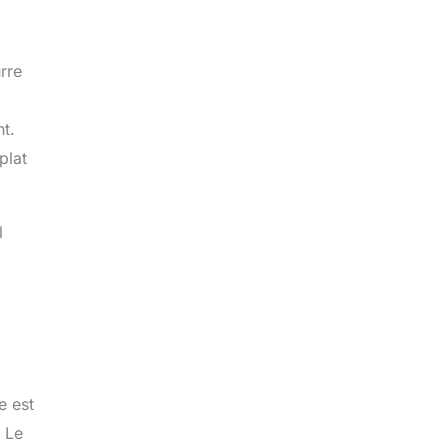
urre
nt.
plat
l
e est
. Le