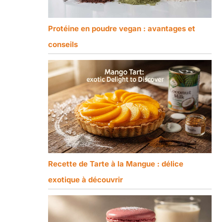
Protéine en poudre vegan : avantages et
conseils
Recette de Tarte à la Mangue : délice
exotique à découvrir