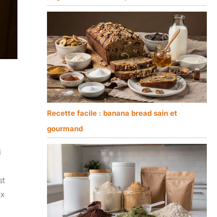
Recette facile : banana bread sain et
gourmand
i
st
ux