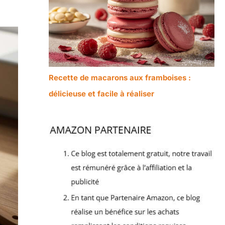
Recette de macarons aux framboises :
délicieuse et facile à réaliser